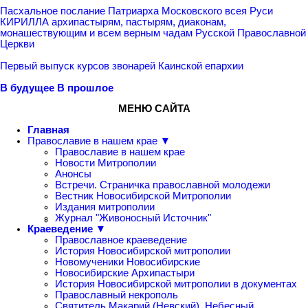
Пасхальное послание Патриарха Московского всея Руси
КИРИЛЛА архипастырям, пастырям, диаконам,
монашествующим и всем верным чадам Русской Православной
Церкви
Первый выпуск курсов звонарей Каинской епархии
В будущее
В прошлое
МЕНЮ САЙТА
Главная
Православие в нашем крае ▼
Православие в нашем крае
Новости Митрополии
Анонсы
Встречи. Страничка православной молодежи
Вестник Новосибирской Митрополии
Издания митрополии
Журнал "Живоносный Источник"
Краеведение ▼
Православное краеведение
История Новосибирской митрополии
Новомученики Новосибирские
Новосибирские Архипастыри
История Новосибирской митрополии в документах
Православный некрополь
Святитель Макарий (Невский), Небесный