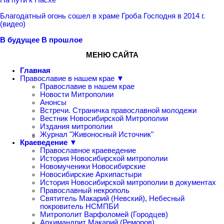
Благодатный огонь сошел в храме Гроба Господня в 2014 г.
(видео)
В будущее
В прошлое
МЕНЮ САЙТА
Главная
Православие в нашем крае ▼
Православие в нашем крае
Новости Митрополии
Анонсы
Встречи. Страничка православной молодежи
Вестник Новосибирской Митрополии
Издания митрополии
Журнал "Живоносный Источник"
Краеведение ▼
Православное краеведение
История Новосибирской митрополии
Новомученики Новосибирские
Новосибирские Архипастыри
История Новосибирской митрополии в документах
Православный некрополь
Святитель Макарий (Невский), Небесный
покровитель НСМПБИ
Митрополит Варфоломей (Городцев)
Архимандрит Макарий (Реморов)