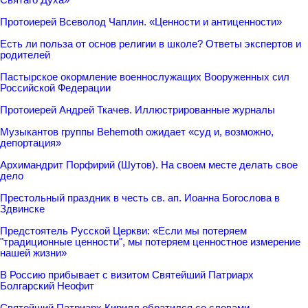
Протоиерей Всеволод Чаплин. «Ценности и антиценности»
Есть ли польза от основ религии в школе? Ответы экспертов и
родителей
Пастырское окормление военнослужащих Вооруженных сил
Российской Федерации
Протоиерей Андрей Ткачев. Иллюстрированные журналы
Музыкантов группы Behemoth ожидает «суд и, возможно,
депортация»
Архимандрит Порфирий (Шутов). На своем месте делать свое
дело
Престольный праздник в честь св. ап. Иоанна Богослова в
Здвинске
Предстоятель Русской Церкви: «Если мы потеряем
"традиционные ценности", мы потеряем ценностное измерение
нашей жизни»
В Россию прибывает с визитом Святейший Патриарх
Болгарский Неофит
Святейший Патриарх Кирилл обратился со словами