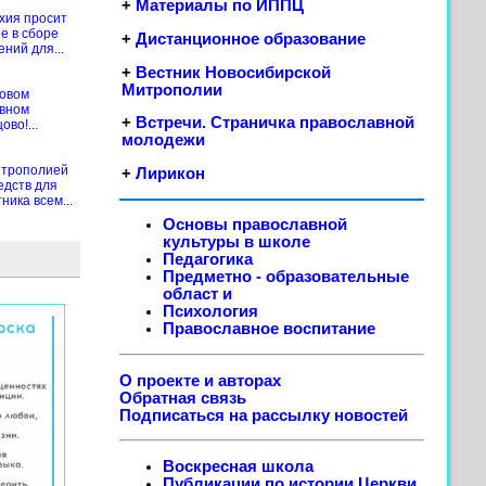
+
Материалы по ИППЦ
хия просит
е в сборе
+
Дистанционное образование
ений для...
+
Вестник Новосибирской
Митрополии
новом
ивном
+
Встречи. Страничка православной
во!...
молодежи
итрополией
+
Лирикон
едств для
ика всем...
Основы православной
культуры в школе
Педагогика
Предметно - образовательные
област
и
Психология
Православное воспитание
О проекте и авторах
Обратная связь
Подписаться на рассылку новостей
Воскресная школа
Публикации по истории Церкви