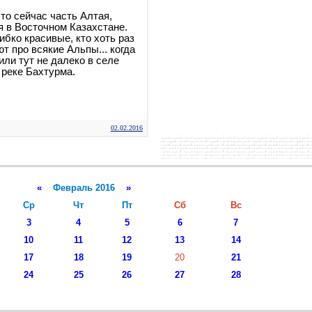
то сейчас часть Алтая,
я в Восточном Казахстане.
ибко красивые, кто хоть раз
т про всякие Альпы... когда
или тут не далеко в селе
 реке Бахтурма.
02.02.2016
«
Февраль 2016
»
Ср
Чт
Пт
Сб
Вс
3
4
5
6
7
10
11
12
13
14
17
18
19
20
21
24
25
26
27
28