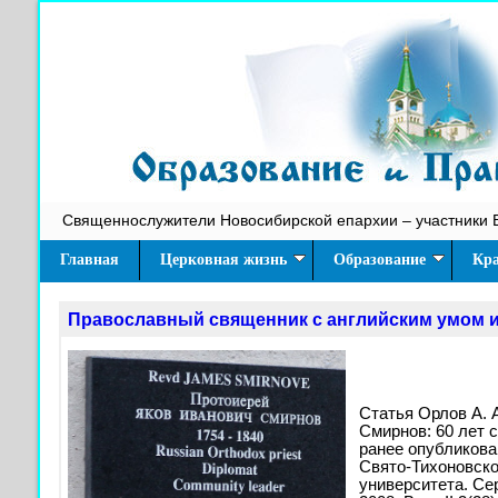
Священнослужители Новосибирской епархии – участники 
Главная
Церковная жизнь
Образование
Кра
Православный священник с английским умом 
Статья Орлов А. 
Смирнов: 60 лет 
ранее опубликова
Свято-Тихоновско
университета. Сер