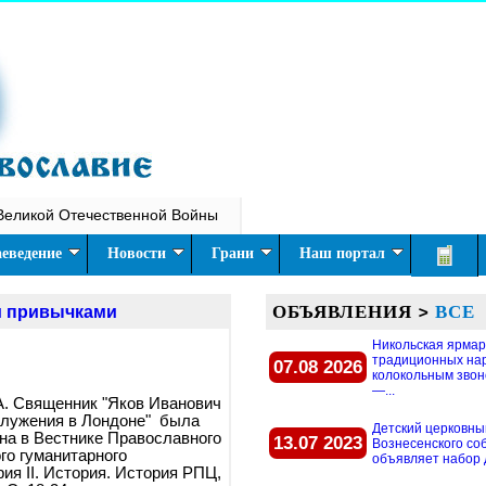
Великой Отечественной Войны
еведение
Новости
Грани
Наш портал
ОБЪЯВЛЕНИЯ
>
ВСЕ
и привычками
Никольская ярмар
традиционных на
07.08 2026
колокольным звон
—...
А. Священник "Яков Иванович
служения в Лондоне" была
Детский церковны
на в Вестнике Православного
13.07 2023
Вознесенского со
го гуманитарного
объявляет набор д
ия II. История. История РПЦ,