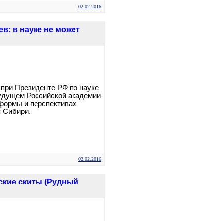
02.02.2016
в: в науке не может
 при Президенте РФ по науке
будущем Российской академии
еформы и перспективах
я Сибири.
02.02.2016
ские скиты (Рудный