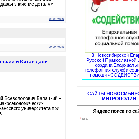
едавая значение деталям.
02.02.2016
02.02.2016
В Новосибирской Епа
Русской Православной 
оссии и Китая дали
создана Епархиаль
телефонная служба соц
помощи «СОДЕЙСТВИЕ
САЙТЫ НОВОСИБИР
ий Всеволодович Балацкий –
МИТРОПОЛИИ
 макроэкономических
ансового университета при
Яндекс поиск по са
.