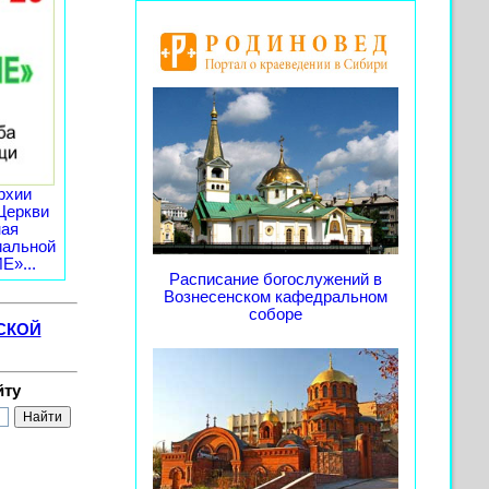
рхии
Церкви
ная
иальной
»...
Расписание богослужений в
Вознесенском кафедральном
соборе
СКОЙ
йту