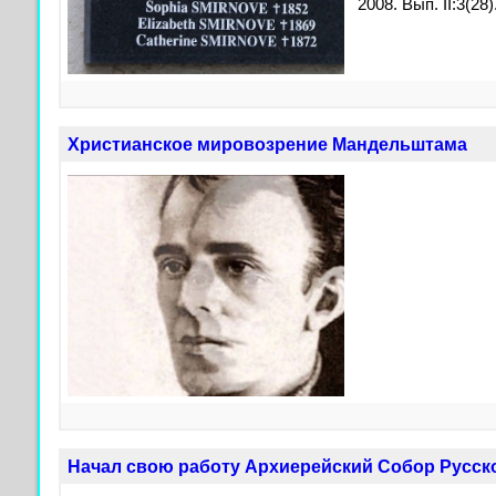
2008. Вып. II:3(28)
Христианское мировозрение Мандельштама
Начал свою работу Архиерейский Собор Русск