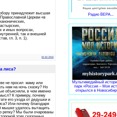
обору принадлежит высшая
Радио ВЕРА...
 Православной Церкви «в
канонических,
астырских,
 и иных вопросах,
нутренней, так и внешней
ав, гл. 3, п. 1).
02.02.2016
а лиса?
Мультимедийный истори
стве не просил маму или
парк «Россия – Моя ис
ть нам на ночь сказку? Но
открылся в Новосибирс
ые объясняли, в чем именно
мысл? К примеру, почему
тате его ухода от дедушки и
иса? Или почему благодаря
й мышке удалось вытащить
ую репку? Мы были очарованы
тороной этих сказочных