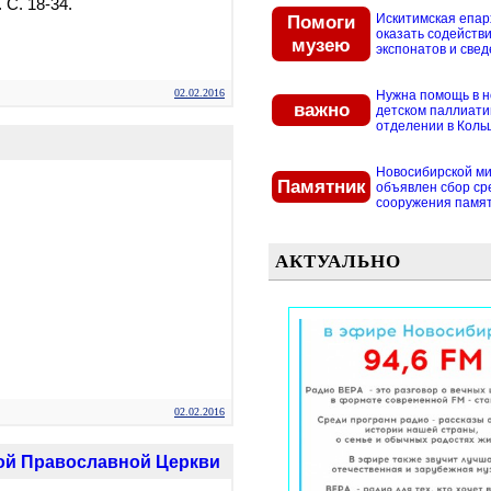
. С. 18-34.
Помоги
Искитимская епар
оказать содействи
музею
экспонатов и свед
02.02.2016
Нужна помощь в 
важно
детском паллиат
отделении в Кольцо
Новосибирской м
Памятник
объявлен сбор ср
сооружения памятн
АКТУАЛЬНО
02.02.2016
ой Православной Церкви