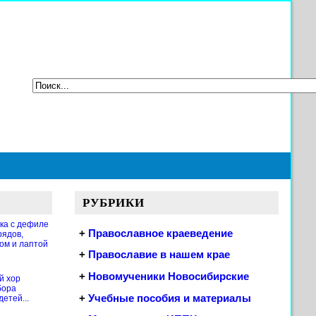
РУБРИКИ
ка с дефиле
+
Православное краеведение
рядов,
ом и лаптой
+
Православие в нашем крае
+
Новомученики Новосибирские
й хор
бора
+
Учебные пособия и материалы
етей...