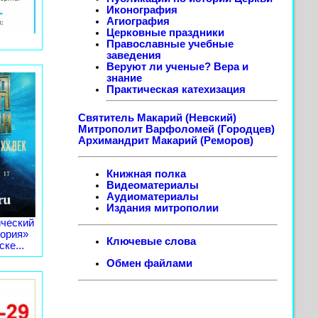
Иконография
Агиография
Церковные праздники
Православные учебные
заведения
Веруют ли ученые? Вера и
знание
Практическая катехизация
Святитель Макарий (Невский)
Митрополит Варфоломей (Городцев)
Архимандрит Макарий (Реморов)
Книжная полка
Видеоматериалы
Аудиоматериалы
Издания митрополии
ческий
тория»
Ключевые слова
ке...
Обмен файлами