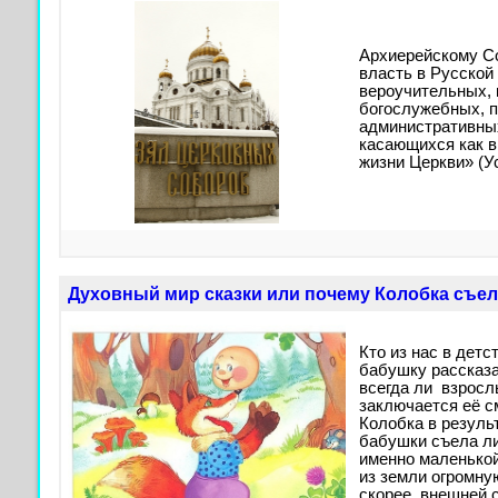
Архиерейскому С
власть в Русской
вероучительных, 
богослужебных, п
административных
касающихся как в
жизни Церкви» (Уст
Духовный мир сказки или почему Колобка съел
Кто из нас в дет
бабушку рассказа
всегда ли взросл
заключается её с
Колобка в резуль
бабушки съела л
именно маленько
из земли огромн
скорее внешней с