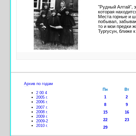
"Рудный Алтай", э
которая находитс
Места горные и ш
побывал, забываю
то и мои предки ж
Тургусун, ближе к
Архив по годам
лордфильм бесплатно
Пн
Вт
2
00
4
1
2
2005 г.
2006 г.
8
9
Россериал
2007 г.
2008 г.
15
16
2009 г.
22
23
2009-2
2010 г.
29