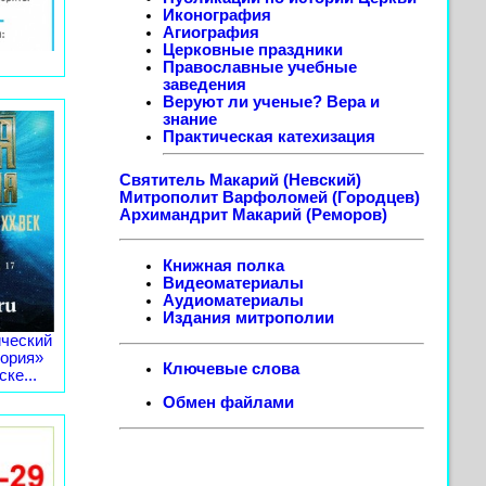
Иконография
Агиография
Церковные праздники
Православные учебные
заведения
Веруют ли ученые? Вера и
знание
Практическая катехизация
Святитель Макарий (Невский)
Митрополит Варфоломей (Городцев)
Архимандрит Макарий (Реморов)
Книжная полка
Видеоматериалы
Аудиоматериалы
Издания митрополии
ческий
тория»
Ключевые слова
ке...
Обмен файлами