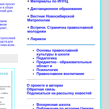
+
Материалы по ИППЦ
хия просит
е в сборе
+
Дистанционное образование
ений для...
+
Вестник Новосибирской
Митрополии
новом
ивном
+
Встречи. Страничка православной
во!...
молодежи
итрополией
+
Лирикон
едств для
ика всем...
Основы православной
культуры в школе
Педагогика
Предметно - образовательные
област
и
Психология
Православное воспитание
О проекте и авторах
Обратная связь
Подписаться на рассылку новостей
Воскресная школа
Публикации по истории Церкви