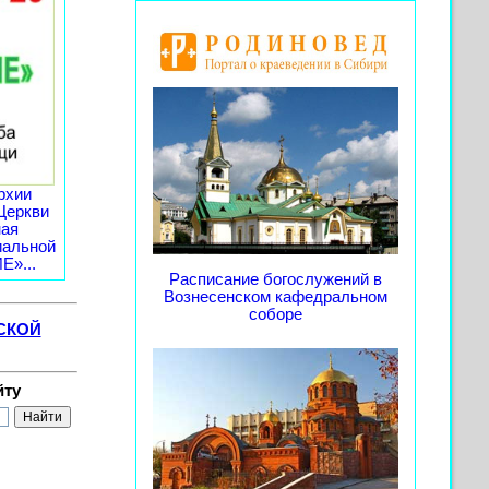
рхии
Церкви
ная
иальной
»...
Расписание богослужений в
Вознесенском кафедральном
соборе
СКОЙ
йту