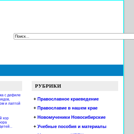
РУБРИКИ
ка с дефиле
+
Православное краеведение
рядов,
ом и лаптой
+
Православие в нашем крае
+
Новомученики Новосибирские
й хор
бора
+
Учебные пособия и материалы
етей...