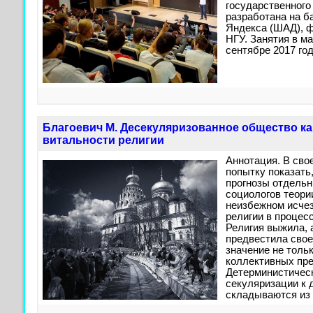
государственного
разработана на б
Яндекса (ШАД), ф
НГУ. Занятия в ма
сентябре 2017 год
Благоевич М. Десекуляризованное общество ка
витальности религии
Aннотация. В сво
попытку показать
прогнозы отдельн
социологов теори
неизбежном исчез
религии в процес
Религия выжила, 
предвестила свое
значение не тольк
коллективных пре
Детерминистическ
секуляризации к 
складываются из