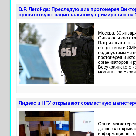
В.Р. Легойда: Преследующие протоиерея Викто
препятствуют национальному примирению на 
Москва, 30 январ
Синодального от
Патриархата по 
обществом и СМИ 
недопустимыми п
протоиерея Викто
организаторов и 
Всеукраинского к
молитвы за Украи
Яндекс и НГУ открывают совместную магисте
Очная магистерск
данных» открывае
информационных 