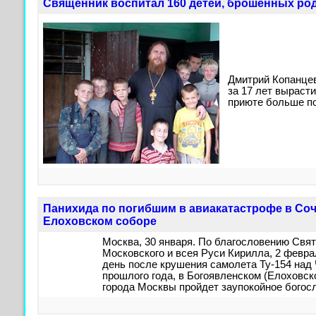
Священник воспитал 160 детей, брошенных ро
Дмитрий Копанце
за 17 лет выраст
приюте больше по
Панихида по погибшим в авиакатастрофе в Соч
Елоховском соборе
Москва, 30 января. По благословению Свя
Московского и всея Руси Кирилла, 2 феврал
день после крушения самолета Ту-154 над
прошлого года, в Богоявленском (Елоховс
города Москвы пройдет заупокойное богосл