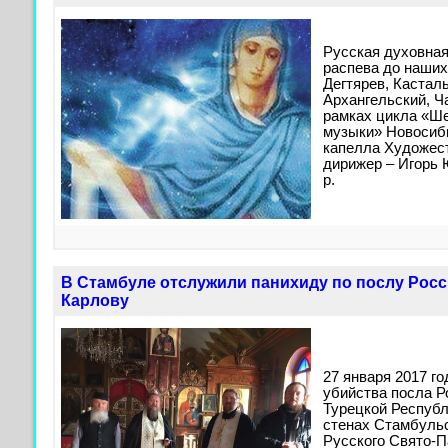
Русская духовная
распева до наших
Дегтярев, Касталь
Архангельский, Ч
рамках цикла «Ш
музыки» Новосиб
капелла Художес
дирижер – Игорь 
р.
В Стамбуле отслужили панихиду по послу Рос
Карлову
27 января 2017 го
убийства посла Р
Турецкой Республ
стенах Стамбульс
Русского Свято-