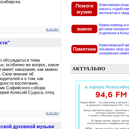
осибирска.
Помоги
Искитимская епар
оказать содействи
музею
экспонатов и свед
Нужна помощь в 
важно
детском паллиат
31.01.2017
отделении в Кольцо
сти"
Новосибирской м
Памятник
объявлен сбор ср
сооружения памятн
о обсуждаться тема
е, особенно же вопрос, какое
АКТУАЛЬНО
м имеет наказание, как можно
. Свое мнение об
одителей и о том, как
дности воспитания,
рик Софийского собора
ерей Алексий Судоса, отец
31.01.2017
усской духовной музыки