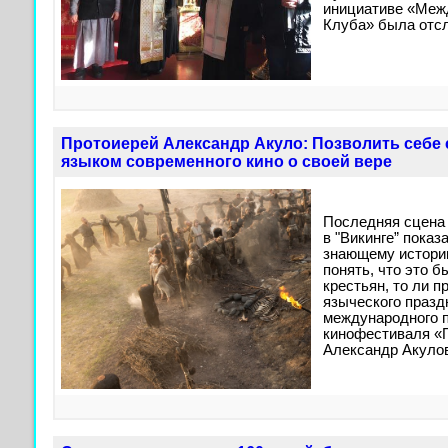
инициативе «Меж
Клуба» была отс
Протоиерей Александр Акуло: Позволить себе
языком современного кино о своей вере
Последняя сцена 
в "Викинге” показа
знающему истори
понять, что это б
крестьян, то ли п
языческого празд
международного 
кинофестиваля «
Александр Акуло