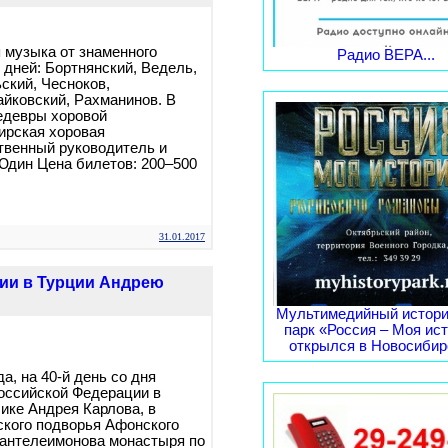
 музыка от знаменного
Радио ВЕРА...
 дней: Бортнянский, Ведель,
ский, Чесноков,
айковский, Рахманинов. В
едевры хоровой
ирская хоровая
твенный руководитель и
Юдин Цена билетов: 200–500
31.01.2017
сии в Турции Андрею
Мультимедийный истори
парк «Россия – Моя ис
открылся в Новосибирс
да, на 40-й день со дня
оссийской Федерации в
ике Андрея Карлова, в
кого подворья Афонского
Пантелеимонова монастыря по