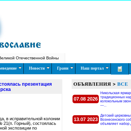
Великой Отечественной Войны
еведение
Новости
Грани
Наш портал
ОБЪЯВЛЕНИЯ
>
ВСЕ
остоялась презентация
ирска
Никольская ярмар
традиционных на
07.08 2026
колокольным звон
—...
Детский церковны
да, в исправительной колонии
13.07 2023
Вознесенского со
№ 21(п. Горный), состоялась
объявляет набор д
ной экспозиции по