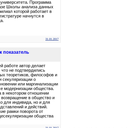
 университета. Программа
азе Школы анализа данных
илиал которой работает в
гистратуре начнутся в
а.
31.01.2017
к показатель
ей работе автор делает
, что не подтвердились
ых теоретиков, философов и
и секуляризации о
новении или маргинализации
се модернизации общества.
а в некотором отношении
 возвращение в общество и
о для индивида, но и для
дставлений и действий.
ие рамки поворота от
десекуляризации общества
31.01.2017