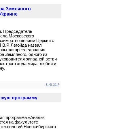
ра Земляного
Украине
я. Председатель
дела Московского
взаимоотношениям Церкви с
В.Р. Легойда назвал
опытки преследования
ра Земляного, одного из
руководителя западной ветви
рестного хода мира, любви и
ну.
31.01.2017
рскую программу
ая программа «Анализ
тся на факультете
технологий Новосибирского