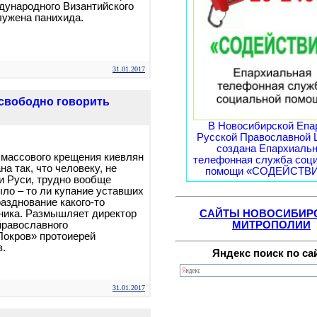
дународного Византийского
лужена панихида.
31.01.2017
 свободно говорить
В Новосибирской Епа
Русской Православной 
создана Епархиаль
массового крещения киевлян
телефонная служба соц
на так, что человеку, не
помощи «СОДЕЙСТВИЕ
и Руси, трудно вообще
ыло – то ли купание уставших
разднование какого-то
САЙТЫ НОВОСИБИР
ника. Размышляет директор
МИТРОПОЛИИ
православного
Покров» протоиерей
в.
Яндекс поиск по са
31.01.2017