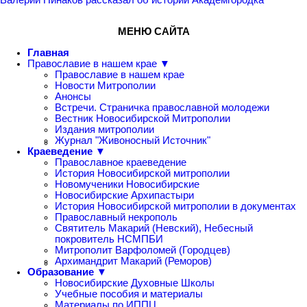
МЕНЮ САЙТА
Главная
Православие в нашем крае ▼
Православие в нашем крае
Новости Митрополии
Анонсы
Встречи. Страничка православной молодежи
Вестник Новосибирской Митрополии
Издания митрополии
Журнал "Живоносный Источник"
Краеведение ▼
Православное краеведение
История Новосибирской митрополии
Новомученики Новосибирские
Новосибирские Архипастыри
История Новосибирской митрополии в документах
Православный некрополь
Святитель Макарий (Невский), Небесный
покровитель НСМПБИ
Митрополит Варфоломей (Городцев)
Архимандрит Макарий (Реморов)
Образование ▼
Новосибирские Духовные Школы
Учебные пособия и материалы
Материалы по ИППЦ