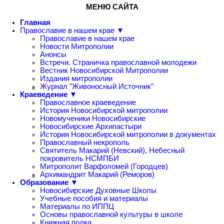
МЕНЮ САЙТА
Главная
Православие в нашем крае ▼
Православие в нашем крае
Новости Митрополии
Анонсы
Встречи. Страничка православной молодежи
Вестник Новосибирской Митрополии
Издания митрополии
Журнал "Живоносный Источник"
Краеведение ▼
Православное краеведение
История Новосибирской митрополии
Новомученики Новосибирские
Новосибирские Архипастыри
История Новосибирской митрополии в документах
Православный некрополь
Святитель Макарий (Невский), Небесный
покровитель НСМПБИ
Митрополит Варфоломей (Городцев)
Архимандрит Макарий (Реморов)
Образование ▼
Новосибирские Духовные Школы
Учебные пособия и материалы
Материалы по ИППЦ
Основы православной культуры в школе
Книжная полка