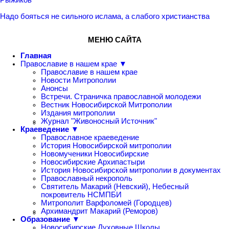
Надо бояться не сильного ислама, а слабого христианства
МЕНЮ САЙТА
Главная
Православие в нашем крае ▼
Православие в нашем крае
Новости Митрополии
Анонсы
Встречи. Страничка православной молодежи
Вестник Новосибирской Митрополии
Издания митрополии
Журнал "Живоносный Источник"
Краеведение ▼
Православное краеведение
История Новосибирской митрополии
Новомученики Новосибирские
Новосибирские Архипастыри
История Новосибирской митрополии в документах
Православный некрополь
Святитель Макарий (Невский), Небесный
покровитель НСМПБИ
Митрополит Варфоломей (Городцев)
Архимандрит Макарий (Реморов)
Образование ▼
Новосибирские Духовные Школы