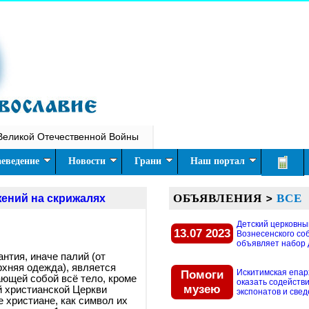
Великой Отечественной Войны
еведение
Новости
Грани
Наш портал
ОБЪЯВЛЕНИЯ
>
ВСЕ
ений на скрижалях
Детский церковны
13.07 2023
Вознесенского со
объявляет набор д
нтия, иначе палий (от
ерхняя одежда), является
Помоги
Искитимская епар
ющей собой всё тело, кроме
оказать содействи
музею
й христианской Церкви
экспонатов и свед
е христиане, как символ их