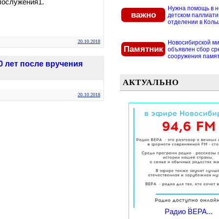
лослужения1.
Нужна помощь в 
важно
детском паллиат
отделении в Кольцо
20.10.2018
Новосибирской м
Памятник
объявлен сбор ср
сооружения памятн
 лет после вручения
АКТУАЛЬНО
20.10.2018
Радио ВЕРА...