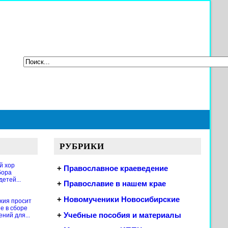
РУБРИКИ
й хор
+
Православное краеведение
бора
етей...
+
Православие в нашем крае
+
Новомученики Новосибирские
хия просит
е в сборе
+
Учебные пособия и материалы
ений для...