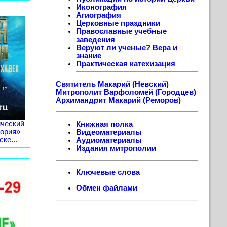
Иконография
Агиография
Церковные праздники
Православные учебные
заведения
Веруют ли ученые? Вера и
знание
Практическая катехизация
Святитель Макарий (Невский)
Митрополит Варфоломей (Городцев)
Архимандрит Макарий (Реморов)
ческий
Книжная полка
тория»
Видеоматериалы
ке...
Аудиоматериалы
Издания митрополии
Ключевые слова
Обмен файлами