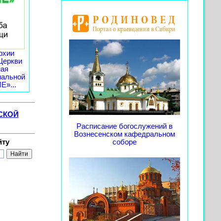
рхии
Церкви
ная
иальной
»...
СКОЙ
Расписание богослужений в
Вознесенском кафедральном
йту
соборе