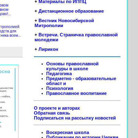
+
Материалы по ИППЦ
новом
ивном
+
Дистанционное образование
во!...
+
Вестник Новосибирской
Митрополии
итрополией
едств для
+
Встречи. Страничка православной
ика всем...
молодежи
+
Лирикон
Основы православной
культуры в школе
Педагогика
Предметно - образовательные
област
и
Психология
Православное воспитание
О проекте и авторах
Обратная связь
Подписаться на рассылку новостей
Воскресная школа
Публикации по истории Церкви