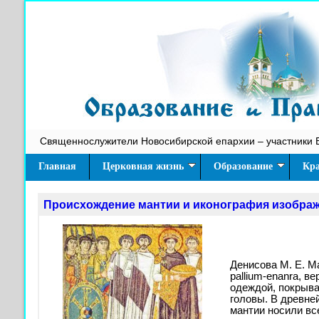
Священнослужители Новосибирской епархии – участники 
Главная
Церковная жизнь
Образование
Кра
Происхождение мантии и иконография изображ
Денисова М. Е. Ма
pallium-enanra, в
одеждой, покрыва
головы. В древне
мантии носили вс