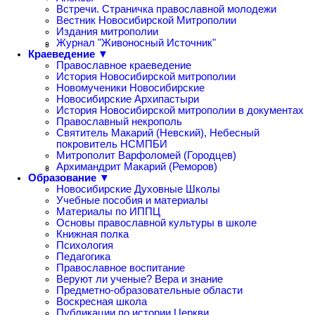
Встречи. Страничка православной молодежи
Вестник Новосибирской Митрополии
Издания митрополии
Журнал "Живоносный Источник"
Краеведение ▼
Православное краеведение
История Новосибирской митрополии
Новомученики Новосибирские
Новосибирские Архипастыри
История Новосибирской митрополии в документах
Православный некрополь
Святитель Макарий (Невский), Небесный
покровитель НСМПБИ
Митрополит Варфоломей (Городцев)
Архимандрит Макарий (Реморов)
Образование ▼
Новосибирские Духовные Школы
Учебные пособия и материалы
Материалы по ИППЦ
Основы православной культуры в школе
Книжная полка
Психология
Педагогика
Православное воспитание
Веруют ли ученые? Вера и знание
Предметно-образовательные области
Воскресная школа
Публикации по истории Церкви