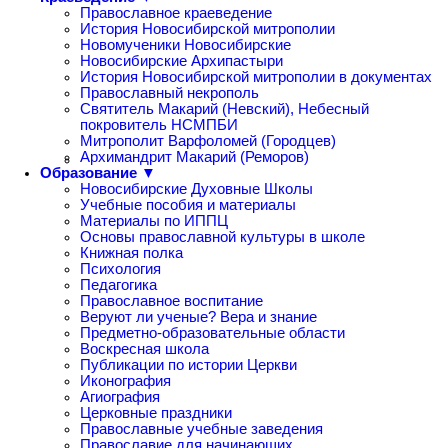
Православное краеведение
История Новосибирской митрополии
Новомученики Новосибирские
Новосибирские Архипастыри
История Новосибирской митрополии в документах
Православный некрополь
Святитель Макарий (Невский), Небесный
покровитель НСМПБИ
Митрополит Варфоломей (Городцев)
Архимандрит Макарий (Реморов)
Образование ▼
Новосибирские Духовные Школы
Учебные пособия и материалы
Материалы по ИППЦ
Основы православной культуры в школе
Книжная полка
Психология
Педагогика
Православное воспитание
Веруют ли ученые? Вера и знание
Предметно-образовательные области
Воскресная школа
Публикации по истории Церкви
Иконография
Агиография
Церковные праздники
Православные учебные заведения
Православие для начинающих