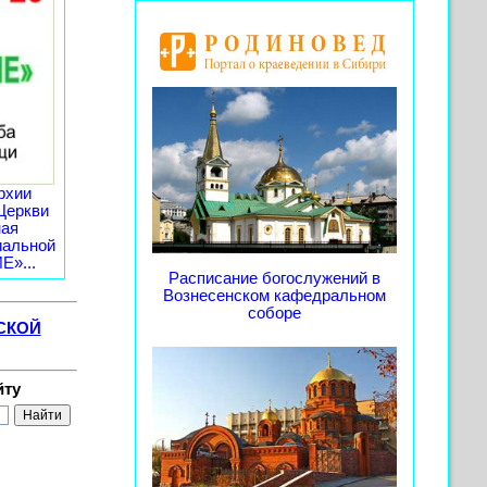
рхии
Церкви
ная
иальной
»...
Расписание богослужений в
Вознесенском кафедральном
соборе
СКОЙ
йту