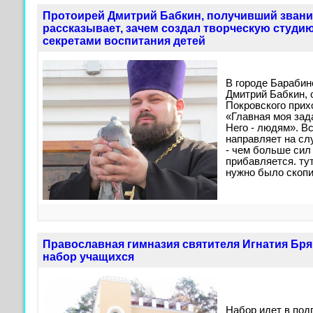
Протоирей Дмитрий Бабкин, получивший звание
рассказывает, зачем создал творческую студию
секретами воспитания детей
В городе Барабин
Дмитрий Бабкин, 
Покровского прихо
«Главная моя зада
Него - людям». В
направляет на сл
- чем больше сил
прибавляется. ту
нужно было скоп
Православная гимназия святителя Игнатия Бр
набор учащихся
Набор идет в под