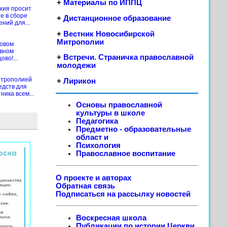
+
Материалы по ИППЦ
хия просит
е в сборе
+
Дистанционное образование
ений для...
+
Вестник Новосибирской
Митрополии
новом
ивном
+
Встречи. Страничка православной
во!...
молодежи
итрополией
+
Лирикон
едств для
ика всем...
Основы православной
культуры в школе
Педагогика
Предметно - образовательные
област
и
Психология
Православное воспитание
О проекте и авторах
Обратная связь
Подписаться на рассылку новостей
Воскресная школа
Публикации по истории Церкви