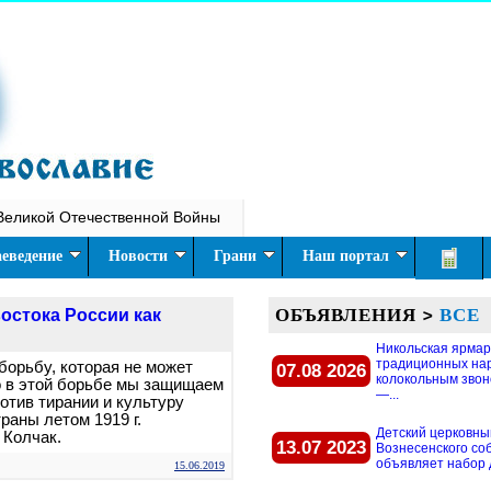
Великой Отечественной Войны
еведение
Новости
Грани
Наш портал
ОБЪЯВЛЕНИЯ
>
ВСЕ
остока России как
Никольская ярмар
традиционных на
орьбу, которая не может
07.08 2026
колокольным звон
о в этой борьбе мы защищаем
—...
отив тирании и культуру
раны летом 1919 г.
Детский церковны
 Колчак.
13.07 2023
Вознесенского со
объявляет набор д
15.06.2019