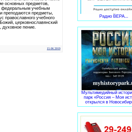
оме основных предметов,
х федеральным учебным
ии преподаются предметы,
Радио ВЕРА...
с православного учебного
 Божий, церковнославянский
, духовное пение.
15.06.2019
Мультимедийный истори
парк «Россия – Моя ис
открылся в Новосибирс