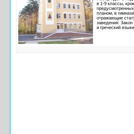
в 1-9 классы, кр
предусмотренны
планом, в гимназ
отражающие стату
заведения: Закон
и греческий языки