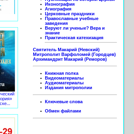
Иконография
Агиография
Церковные праздники
Православные учебные
заведения
Веруют ли ученые? Вера и
знание
Практическая катехизация
Святитель Макарий (Невский)
Митрополит Варфоломей (Городцев)
Архимандрит Макарий (Реморов)
Книжная полка
Видеоматериалы
Аудиоматериалы
Издания митрополии
ческий
тория»
Ключевые слова
ке...
Обмен файлами