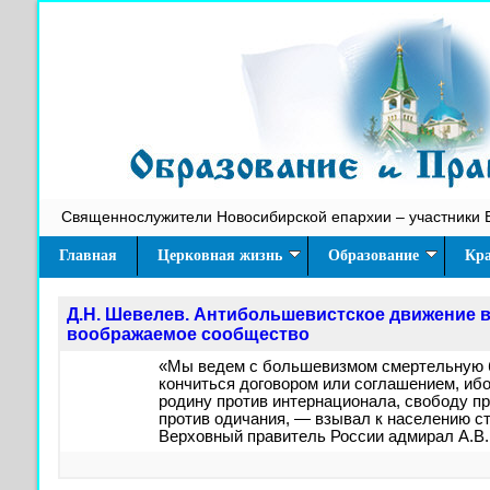
Священнослужители Новосибирской епархии – участники 
Главная
Церковная жизнь
Образование
Кра
Д.Н. Шевелев. Антибольшевистское движение в
воображаемое сообщество
«Мы ведем с большевизмом смертельную б
кончиться договором или соглашением, иб
родину против интернационала, свободу пр
против одичания, — взывал к населению ст
Верховный правитель России адмирал А.В.