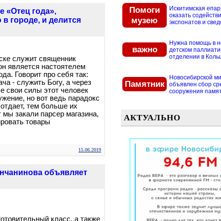
Помоги
Искитимская епар
 «Отец года»,
оказать содействи
музею
 в городе, и делится
экспонатов и свед
Нужна помощь в 
важно
детском паллиат
отделении в Кольцо
ске служит священник
он является настоятелем
да. Говорит про себя так:
Новосибирской м
ча - служить Богу, а через
Памятник
объявлен сбор ср
се свои силы этот человек
сооружения памятн
ужение, но вот ведь парадокс
 отдает, тем больше их
т мы закали парсер магазина,
АКТУАЛЬНО
ировать товары
15.06.2019
янчанинова объявляет
готовительный класс, а также