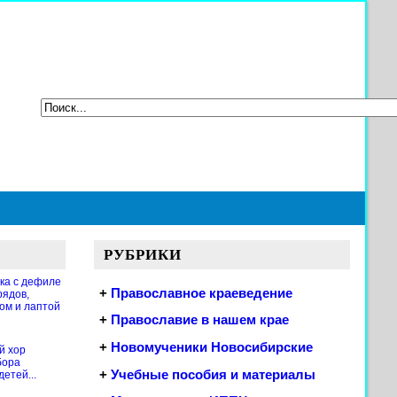
РУБРИКИ
ка с дефиле
+
Православное краеведение
рядов,
ом и лаптой
+
Православие в нашем крае
+
Новомученики Новосибирские
й хор
бора
+
Учебные пособия и материалы
етей...