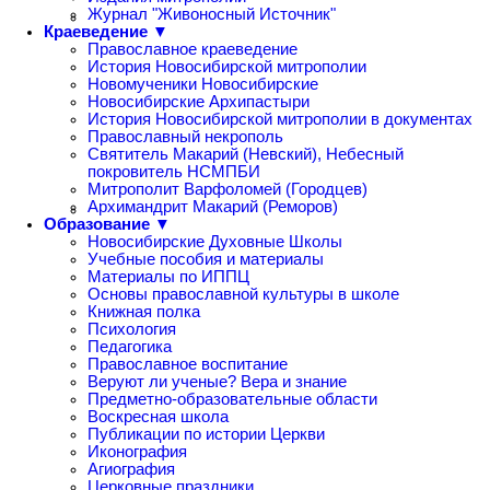
Журнал "Живоносный Источник"
Краеведение ▼
Православное краеведение
История Новосибирской митрополии
Новомученики Новосибирские
Новосибирские Архипастыри
История Новосибирской митрополии в документах
Православный некрополь
Святитель Макарий (Невский), Небесный
покровитель НСМПБИ
Митрополит Варфоломей (Городцев)
Архимандрит Макарий (Реморов)
Образование ▼
Новосибирские Духовные Школы
Учебные пособия и материалы
Материалы по ИППЦ
Основы православной культуры в школе
Книжная полка
Психология
Педагогика
Православное воспитание
Веруют ли ученые? Вера и знание
Предметно-образовательные области
Воскресная школа
Публикации по истории Церкви
Иконография
Агиография
Церковные праздники