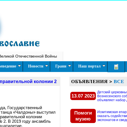
Великой Отечественной Войны
еведение
Новости
Грани
Наш портал
ОБЪЯВЛЕНИЯ
>
ВСЕ
правительной колонии 2
Детский церковны
13.07 2023
Вознесенского со
объявляет набор д
ода, Государственный
и танца «Чалдоны» выступил
Помоги
Искитимская епар
оказать содействи
правительной колонии
музею
экспонатов и свед
№ 2. В 2019 году ансамбль
дцатилетие.