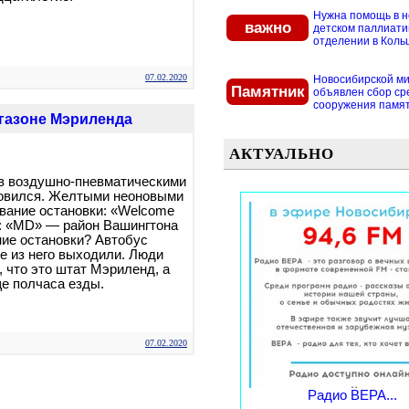
Нужна помощь в 
важно
детском паллиат
отделении в Кольцо
07.02.2020
Новосибирской м
Памятник
объявлен сбор ср
сооружения памятн
а газоне Мэриленда
АКТУАЛЬНО
ев воздушно-пневматическими
новился. Желтыми неоновыми
звание остановки: «Welcome
л: «MD» — район Вашингтона
ние остановки? Автобус
ые из него выходили. Люди
, что это штат Мэриленд, а
е полчаса езды.
07.02.2020
Радио ВЕРА...