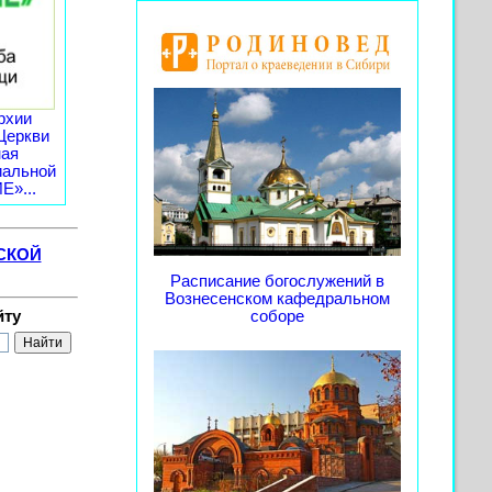
рхии
Церкви
ная
иальной
»...
СКОЙ
Расписание богослужений в
Вознесенском кафедральном
йту
соборе