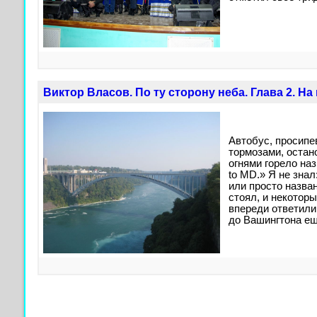
Виктор Власов. По ту сторону неба. Глава 2. Н
Автобус, просип
тормозами, оста
огнями горело на
to MD.» Я не зна
или просто назва
стоял, и некотор
впереди ответили
до Вашингтона ещ