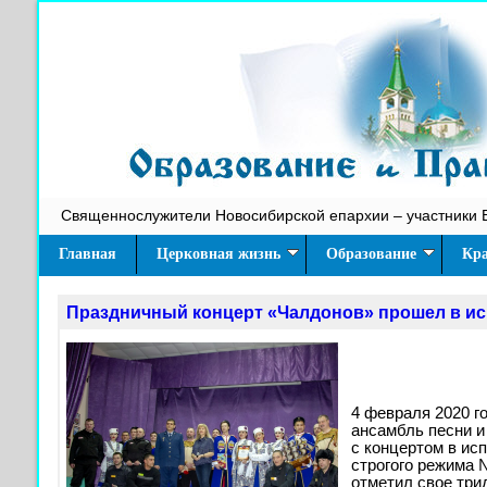
Священнослужители Новосибирской епархии – участники 
Главная
Церковная жизнь
Образование
Кра
Праздничный концерт «Чалдонов» прошел в ис
4 февраля 2020 г
ансамбль песни 
с концертом в ис
строгого режима 
отметил свое три