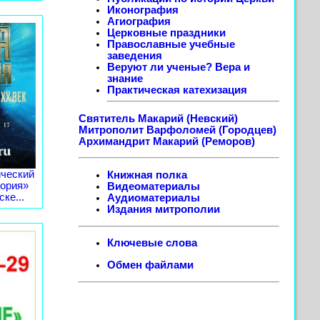
Иконография
Агиография
Церковные праздники
Православные учебные
заведения
Веруют ли ученые? Вера и
знание
Практическая катехизация
Святитель Макарий (Невский)
Митрополит Варфоломей (Городцев)
Архимандрит Макарий (Реморов)
ческий
Книжная полка
тория»
Видеоматериалы
ке...
Аудиоматериалы
Издания митрополии
Ключевые слова
Обмен файлами