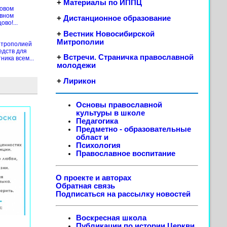
+
Материалы по ИППЦ
новом
ивном
+
Дистанционное образование
во!...
+
Вестник Новосибирской
Митрополии
итрополией
едств для
+
Встречи. Страничка православной
ика всем...
молодежи
+
Лирикон
Основы православной
культуры в школе
Педагогика
Предметно - образовательные
област
и
Психология
Православное воспитание
О проекте и авторах
Обратная связь
Подписаться на рассылку новостей
Воскресная школа
Публикации по истории Церкви