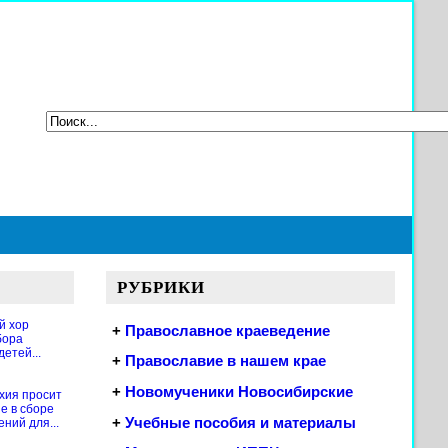
РУБРИКИ
й хор
+
Православное краеведение
бора
етей...
+
Православие в нашем крае
+
Новомученики Новосибирские
хия просит
е в сборе
+
Учебные пособия и материалы
ений для...