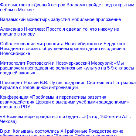
Фотовыставка «Дивный остров Валаам» пройдет под открытым
небом в Москве
Валаамский монастырь запустил мобильное приложение
Александр Никитяев: Просто я сделал то, что никому не
пришло в голову
Соболезнование митрополита Новосибирского и Бердского
Никодима в связи с обрушением кровли одного из зданий в
Новосибирске
Митрополит Ростовский и Новочеркасский Меркурий: «Мы
расширяем преподавание религиозных культур на 5-9-е классы
средней школы»
Президент России В.В. Путин поздравил Святейшего Патриарха
Кирилла с годовщиной интронизации
Конференция «Проблемы и перспективы развития
взаимодействия Церкви с высшими учебными заведениями»
прошла в РПУ
«В Божьем мире правда есть и будет…» (в год 160-летия А.П.
Чехова)
В р.п. Колывань состоялись XII районные Рождественские
образовательные чтения "Великая Победа: наследие и