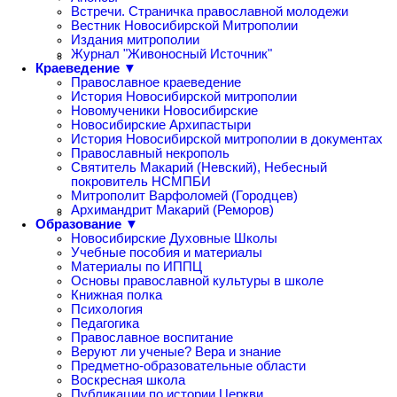
Встречи. Страничка православной молодежи
Вестник Новосибирской Митрополии
Издания митрополии
Журнал "Живоносный Источник"
Краеведение ▼
Православное краеведение
История Новосибирской митрополии
Новомученики Новосибирские
Новосибирские Архипастыри
История Новосибирской митрополии в документах
Православный некрополь
Святитель Макарий (Невский), Небесный
покровитель НСМПБИ
Митрополит Варфоломей (Городцев)
Архимандрит Макарий (Реморов)
Образование ▼
Новосибирские Духовные Школы
Учебные пособия и материалы
Материалы по ИППЦ
Основы православной культуры в школе
Книжная полка
Психология
Педагогика
Православное воспитание
Веруют ли ученые? Вера и знание
Предметно-образовательные области
Воскресная школа
Публикации по истории Церкви