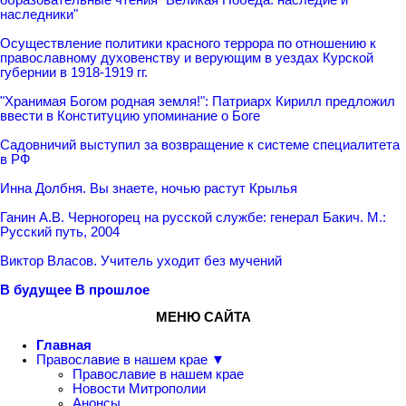
наследники"
Осуществление политики красного террора по отношению к
православному духовенству и верующим в уездах Курской
губернии в 1918-1919 гг.
"Хранимая Богом родная земля!": Патриарх Кирилл предложил
ввести в Конституцию упоминание о Боге
Садовничий выступил за возвращение к системе специалитета
в РФ
Инна Долбня. Вы знаете, ночью растут Крылья
Ганин А.В. Черногорец на русской службе: генерал Бакич. М.:
Русский путь, 2004
Виктор Власов. Учитель уходит без мучений
В будущее
В прошлое
МЕНЮ САЙТА
Главная
Православие в нашем крае ▼
Православие в нашем крае
Новости Митрополии
Анонсы