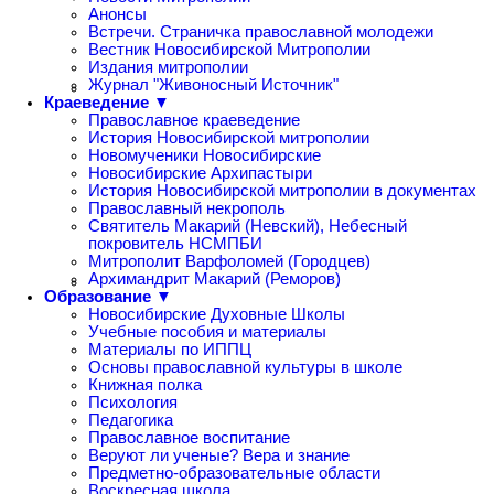
Анонсы
Встречи. Страничка православной молодежи
Вестник Новосибирской Митрополии
Издания митрополии
Журнал "Живоносный Источник"
Краеведение ▼
Православное краеведение
История Новосибирской митрополии
Новомученики Новосибирские
Новосибирские Архипастыри
История Новосибирской митрополии в документах
Православный некрополь
Святитель Макарий (Невский), Небесный
покровитель НСМПБИ
Митрополит Варфоломей (Городцев)
Архимандрит Макарий (Реморов)
Образование ▼
Новосибирские Духовные Школы
Учебные пособия и материалы
Материалы по ИППЦ
Основы православной культуры в школе
Книжная полка
Психология
Педагогика
Православное воспитание
Веруют ли ученые? Вера и знание
Предметно-образовательные области
Воскресная школа