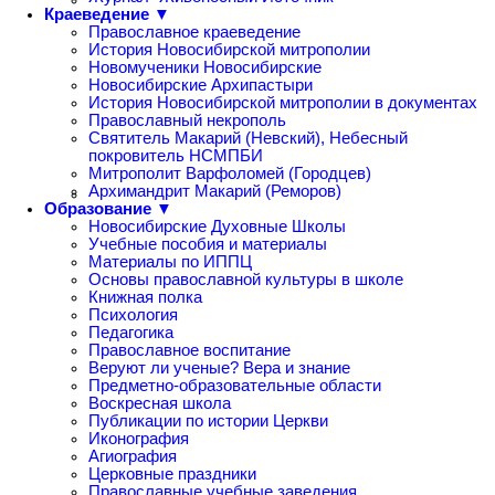
Краеведение ▼
Православное краеведение
История Новосибирской митрополии
Новомученики Новосибирские
Новосибирские Архипастыри
История Новосибирской митрополии в документах
Православный некрополь
Святитель Макарий (Невский), Небесный
покровитель НСМПБИ
Митрополит Варфоломей (Городцев)
Архимандрит Макарий (Реморов)
Образование ▼
Новосибирские Духовные Школы
Учебные пособия и материалы
Материалы по ИППЦ
Основы православной культуры в школе
Книжная полка
Психология
Педагогика
Православное воспитание
Веруют ли ученые? Вера и знание
Предметно-образовательные области
Воскресная школа
Публикации по истории Церкви
Иконография
Агиография
Церковные праздники
Православные учебные заведения