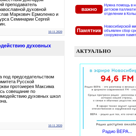
ий преподаватель
Нужна помощь в 
важно
равославной духовной
детском паллиат
отделении в Кольцо
слав Маркович Ермоленко и
курса Семинарии Сергей
ин.
Новосибирской м
Памятник
объявлен сбор ср
10.11.2020
сооружения памятн
одействию духовных
АКТУАЛЬНО
да под председательством
омитета Русской
ркви протоиерея Максима
сь совещание по
имодействию духовных школ
она.
10.11.2020
Радио ВЕРА...