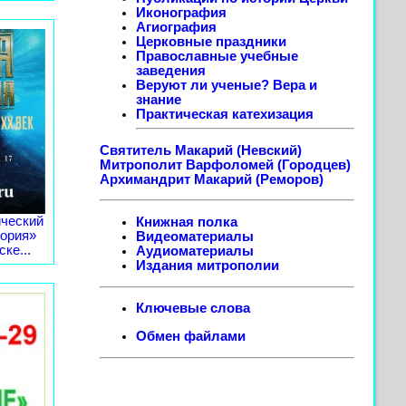
Иконография
Агиография
Церковные праздники
Православные учебные
заведения
Веруют ли ученые? Вера и
знание
Практическая катехизация
Святитель Макарий (Невский)
Митрополит Варфоломей (Городцев)
Архимандрит Макарий (Реморов)
ческий
Книжная полка
тория»
Видеоматериалы
ке...
Аудиоматериалы
Издания митрополии
Ключевые слова
Обмен файлами