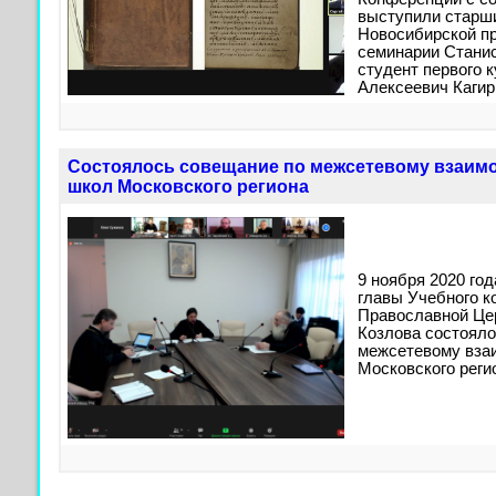
выступили старш
Новосибирской п
семинарии Стани
студент первого 
Алексеевич Кагир
Состоялось совещание по межсетевому взаим
школ Московского региона
9 ноября 2020 го
главы Учебного к
Православной Це
Козлова состояло
межсетевому вза
Московского реги