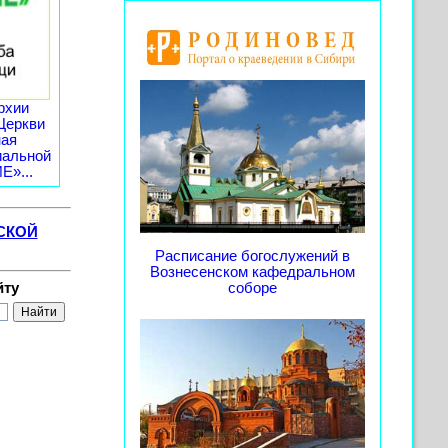
рхии
Церкви
ная
иальной
»...
СКОЙ
Расписание богослужений в
Вознесенском кафедральном
йту
соборе