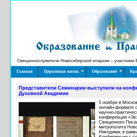
Священнослужители Новосибирской епархии – участники 
Главная
Церковная жизнь
Образование
Кра
Представители Семинарии выступили на конф
Духовной Академии
5 ноября в Моско
онлайн-формате 
научно-практичес
конференция «Экз
Священного Писа
митрополита Ново
Никодима, в рамк
Конференции с с