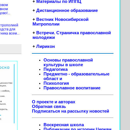
+
Материалы по ИППЦ
новом
ивном
+
Дистанционное образование
во!...
+
Вестник Новосибирской
Митрополии
итрополией
едств для
+
Встречи. Страничка православной
ика всем...
молодежи
+
Лирикон
Основы православной
культуры в школе
Педагогика
Предметно - образовательные
област
и
Психология
Православное воспитание
О проекте и авторах
Обратная связь
Подписаться на рассылку новостей
Воскресная школа
Публикации по истории Церкви