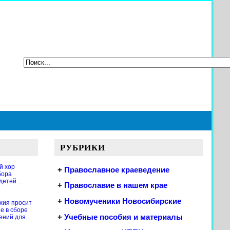
РУБРИКИ
й хор
+
Православное краеведение
бора
етей...
+
Православие в нашем крае
+
Новомученики Новосибирские
хия просит
е в сборе
+
Учебные пособия и материалы
ений для...