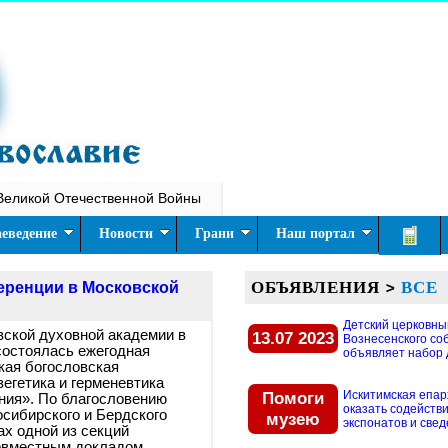
Великой Отечественной Войны
еведение
Новости
Грани
Наш портал
ОБЪЯВЛЕНИЯ
>
ВСЕ
еренции в Московской
Детский церковны
вской духовной академии в
13.07 2023
Вознесенского со
состоялась ежегодная
объявляет набор д
кая богословская
егетика и герменевтика
Помоги
Искитимская епар
ния». По благословению
оказать содействи
сибирского и Бердского
музею
экспонатов и свед
ах одной из секций
овместным докладом