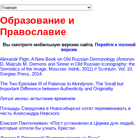
Образование и
Православие
Вы смотрите мобильную версию сайта.
Перейти к полной
версии
Alexandr Pigin. A New Book on Old Russian Demonology (Antonov
D, Maizuls M. Demons and Sinner in Old Russian Iconography: the
Semiotics of the Image. Moscow: Indrik, 2011) // Scrinium. Vol. 10.
Gorgias Press, 2014.
The Two Epistulae III of Palamas to Akindynos: The Small but
Important Difference between Authenticity and Originality
Литые иконы: испытание временем
Площадь Свердлова в Новосибирске хотят переименовать в
честь Александра Невского
Епископ Пантелеимон: «Пост установлен в Церкви для людей,
которые хотели бы узнать Христа»
Доклад Е.Потехиной "Книгопечатание на Руси"