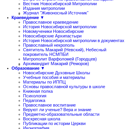
Вестник Новосибирской Митрополии
Издания митрополии
Журнал "Живоносный Источник"
Краеведение ▼
Православное краеведение
История Новосибирской митрополии
Новомученики Новосибирские
Новосибирские Архипастыри
История Новосибирской митрополии в документах
Православный некрополь
Святитель Макарий (Невский), Небесный
покровитель НСМПБИ
Митрополит Варфоломей (Городцев)
Архимандрит Макарий (Реморов)
Образование ▼
Новосибирские Духовные Школы
Учебные пособия и материалы
Материалы по ИППЦ
Основы православной культуры в школе
Книжная полка
Психология
Педагогика
Православное воспитание
Веруют ли ученые? Вера и знание
Предметно-образовательные области
Воскресная школа
Публикации по истории Церкви
Иконография