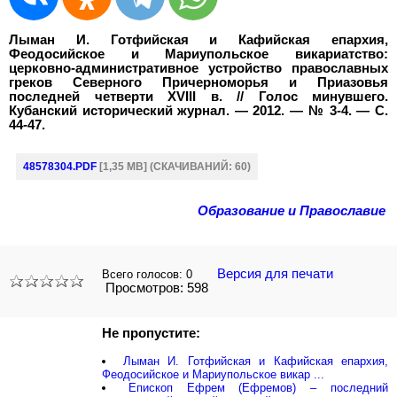
Лыман И. Готфийская и Кафийская епархия,
Феодосийское и Мариупольское викариатство:
церковно-административное устройство православных
греков Северного Причерноморья и Приазовья
последней четверти XVIII в. // Голос минувшего.
Кубанский исторический журнал. — 2012. — № 3-4. — С.
44-47.
48578304.PDF
[1,35 MB] (CКАЧИВАНИЙ: 60)
Образование и Православие
Версия для печати
Всего голосов:
0
Просмотров: 598
Не пропустите:
Лыман И. Готфийская и Кафийская епархия,
Феодосийское и Мариупольское викар ...
Епископ Ефрем (Ефремов) – последний