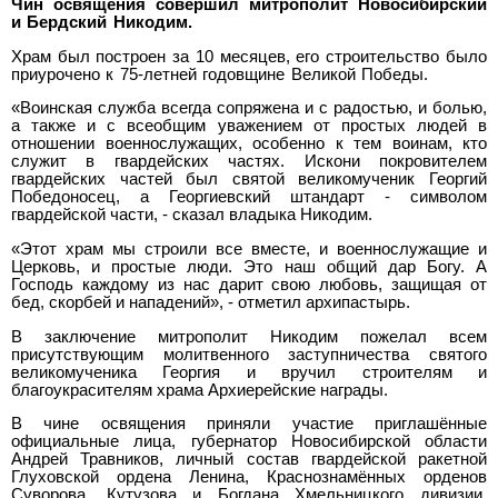
Чин освящения совершил митрополит Новосибирский
и Бердский Никодим.
Храм был построен за 10 месяцев, его строительство было
приурочено к 75-летней годовщине Великой Победы.
«Воинская служба всегда сопряжена и с радостью, и болью,
а также и с всеобщим уважением от простых людей в
отношении военнослужащих, особенно к тем воинам, кто
служит в гвардейских частях. Искони покровителем
гвардейских частей был святой великомученик Георгий
Победоносец, а Георгиевский штандарт - символом
гвардейской части, - сказал владыка Никодим.
«Этот храм мы строили все вместе, и военнослужащие и
Церковь, и простые люди. Это наш общий дар Богу. А
Господь каждому из нас дарит свою любовь, защищая от
бед, скорбей и нападений», - отметил архипастырь.
В заключение митрополит Никодим пожелал всем
присутствующим молитвенного заступничества святого
великомученика Георгия и вручил строителям и
благоукрасителям храма Архиерейские награды.
В чине освящения приняли участие приглашённые
официальные лица, губернатор Новосибирской области
Андрей Травников, личный состав гвардейской ракетной
Глуховской ордена Ленина, Краснознамённых орденов
Суворова, Кутузова и Богдана Хмельницкого дивизии,