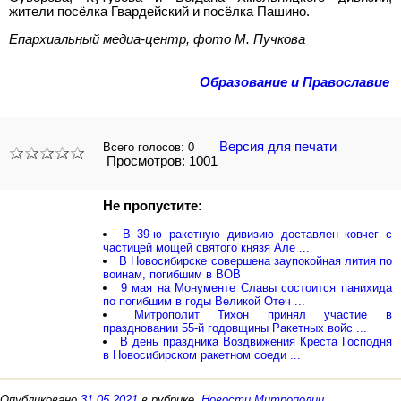
жители посёлка Гвардейский и посёлка Пашино.
Епархиальный медиа-центр, фото М. Пучкова
Образование и Православие
Версия для печати
Всего голосов:
0
Просмотров: 1001
Не пропустите:
В 39-ю ракетную дивизию доставлен ковчег с
частицей мощей святого князя Але ...
В Новосибирске совершена заупокойная лития по
воинам, погибшим в ВОВ
9 мая на Монументе Славы состоится панихида
по погибшим в годы Великой Отеч ...
Митрополит Тихон принял участие в
праздновании 55-й годовщины Ракетных войс ...
В день праздника Воздвижения Креста Господня
в Новосибирском ракетном соеди ...
Опубликовано
31.05.2021
в рубрике
Новости Митрополии