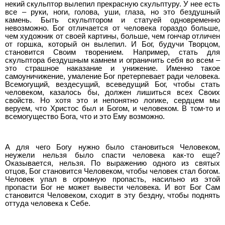
некий скульптор вылепил прекрасную скульптуру. У нее есть
все – руки, ноги, голова, уши, глаза, но это бездушный
камень. Быть скульптором и статуей одновременно
невозможно. Бог отличается от человека гораздо больше,
чем художник от своей картины, больше, чем гончар отличен
от горшка, который он вылепил. И Бог, будучи Творцом,
становится Своим творением. Например, стать для
скульптора бездушным камнем и ограничить себя во всем –
это страшное наказание и унижение. Именно такое
самоуничижение, умаление Бог претерпевает ради человека.
Всемогущий, вездесущий, всеведущий Бог, чтобы стать
человеком, казалось бы, должен лишиться всех Своих
свойств. Но хотя это и непонятно логике, сердцем мы
веруем, что Христос был и Богом, и человеком. В том-то и
всемогущество Бога, что и это Ему возможно.
А для чего Богу нужно было становиться Человеком,
неужели нельзя было спасти человека как-то еще?
Оказывается, нельзя. По выражению одного из святых
отцов, Бог становится Человеком, чтобы человек стал богом.
Человек упал в огромную пропасть, насильно из этой
пропасти Бог не может вывести человека. И вот Бог Сам
становится Человеком, сходит в эту бездну, чтобы поднять
оттуда человека к Себе.