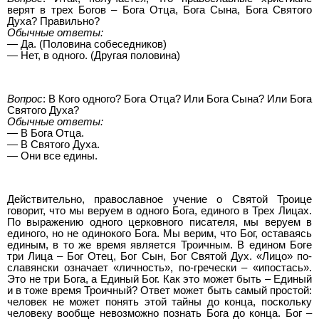
верят в трех Богов – Бога Отца, Бога Сына, Бога Святого
Духа? Правильно?
Обычные ответы:
— Да. (Половина собеседников)
— Нет, в одного. (Другая половина)
Вопрос
: В Кого одного? Бога Отца? Или Бога Сына? Или Бога
Святого Духа?
Обычные ответы:
— В Бога Отца.
— В Святого Духа.
— Они все едины.
Действительно, православное учение о Святой Троице
говорит, что мы веруем в одного Бога, единого в Трех Лицах.
По выражению одного церковного писателя, мы веруем в
единого, но не одинокого Бога. Мы верим, что Бог, оставаясь
единым, в то же время является Троичным. В едином Боге
три Лица – Бог Отец, Бог Сын, Бог Святой Дух. «Лицо» по-
славянски означает «личность», по-гречески – «ипостась».
Это не три Бога, а Единый Бог. Как это может быть – Единый
и в тоже время Троичный? Ответ может быть самый простой:
человек не может понять этой тайны до конца, поскольку
человеку вообще невозможно познать Бога до конца. Бог –