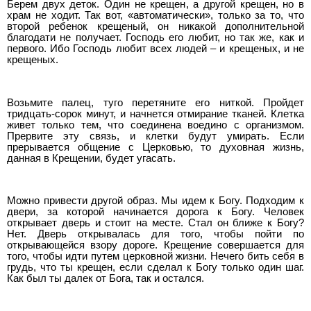
Берем двух деток. Один не крещен, а другой крещен, но в
храм не ходит. Так вот, «автоматически», только за то, что
второй ребенок крещеный, он никакой дополнительной
благодати не получает. Господь его любит, но так же, как и
первого. Ибо Господь любит всех людей – и крещеных, и не
крещеных.
Возьмите палец, туго перетяните его ниткой. Пройдет
тридцать-сорок минут, и начнется отмирание тканей. Клетка
живет только тем, что соединена воедино с организмом.
Прервите эту связь, и клетки будут умирать. Если
прерывается общение с Церковью, то духовная жизнь,
данная в Крещении, будет угасать.
Можно привести другой образ. Мы идем к Богу. Подходим к
двери, за которой начинается дорога к Богу. Человек
открывает дверь и стоит на месте. Стал он ближе к Богу?
Нет. Дверь открывалась для того, чтобы пойти по
открывающейся взору дороге. Крещение совершается для
того, чтобы идти путем церковной жизни. Нечего бить себя в
грудь, что ты крещен, если сделал к Богу только один шаг.
Как был ты далек от Бога, так и остался.