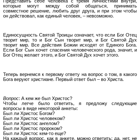
Представить себе человека с тремя личностями внутри,
которые могут между собой общаться, принимать
совместное решение, любить друг друга, и при этом чтобы
он действовал, как единый человек, – невозможно.
Единосущность Святой Троицы означает, что если Бог Отец
творит мир, то и Бог Сын творит мир, и Бог Святой Дух
творит мир. Все действия Божии исходят от Единого Бога.
Если Бог Сын хочет спасения человеческого рода, значит, и
Бог Отец желает этого, и Бог Святой Дух хочет этого.
Теперь вернемся к первому ответу на вопрос о том, в какого
Бога веруют христиане. Первый ответ был – во Христа.
Вопрос
: А кем же был Христос?
Чтобы легче было ответить, я предложу следующие
вопросы в виде некоторой анкеты:
Был ли Христос Богом?
Был ли Христос человеком?
Был ли Христос ангелом?
Был ли Христос пророком?
Был ли Христос кем-то еще?
На каждый вопрос, как в анкете, можно ответить: да, нет, не