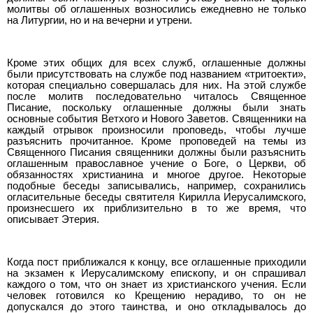
молитвы об оглашенных возносились ежедневно не только
на Литургии, но и на вечерни и утрени.
Кроме этих общих для всех служб, оглашенные должны
были присутствовать на службе под названием «тритоекти»,
которая специально совершалась для них. На этой службе
после молитв последовательно читалось Священное
Писание, поскольку оглашенные должны были знать
основные события Ветхого и Нового Заветов. Священники на
каждый отрывок произносили проповедь, чтобы лучше
разъяснить прочитанное. Кроме проповедей на темы из
Священного Писания священники должны были разъяснить
оглашенным православное учение о Боге, о Церкви, об
обязанностях христианина и многое другое. Некоторые
подобные беседы записывались, например, сохранились
огласительные беседы святителя Кирилла Иерусалимского,
произнесшего их приблизительно в то же время, что
описывает Этерия.
Когда пост приближался к концу, все оглашенные приходили
на экзамен к Иерусалимскому епископу, и он спрашивал
каждого о том, что он знает из христианского учения. Если
человек готовился ко Крещению нерадиво, то он не
допускался до этого таинства, и оно откладывалось до