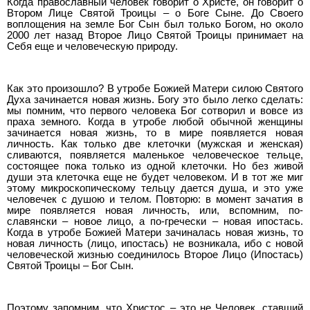
Когда православный человек говорит о Христе, он говорит о
Втором Лице Святой Троицы – о Боге Сыне. До Своего
воплощения на земле Бог Сын был только Богом, но около
2000 лет назад Второе Лицо Святой Троицы принимает на
Себя еще и человеческую природу.
Как это произошло? В утробе Божией Матери силою Святого
Духа зачинается новая жизнь. Богу это было легко сделать:
мы помним, что первого человека Бог сотворил и вовсе из
праха земного. Когда в утробе любой обычной женщины
зачинается новая жизнь, то в мире появляется новая
личность. Как только две клеточки (мужская и женская)
сливаются, появляется маленькое человеческое тельце,
состоящее пока только из одной клеточки. Но без живой
души эта клеточка еще не будет человеком. И в тот же миг
этому микроскопическому тельцу дается душа, и это уже
человечек с душою и телом. Повторю: в момент зачатия в
мире появляется новая личность, или, вспомним, по-
славянски – новое лицо, а по-гречески – новая ипостась.
Когда в утробе Божией Матери зачиналась новая жизнь, то
новая личность (лицо, ипостась) не возникала, ибо с новой
человеческой жизнью соединилось Второе Лицо (Ипостась)
Святой Троицы – Бог Сын.
Поэтому запомним, что Христос – это не Человек, ставший