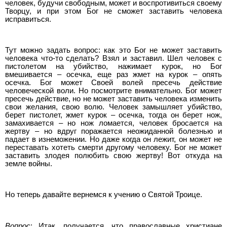
человек, будучи свободным, может и воспротивиться своему
Творцу, и при этом Бог не сможет заставить человека
исправиться.
Тут можно задать вопрос: как это Бог не может заставить
человека что-то сделать? Взял и заставил. Шел человек с
пистолетом на убийство, нажимает курок, но Бог
вмешивается – осечка, еще раз жмет на курок – опять
осечка. Бог может Своей волей пресечь действие
человеческой воли. Но посмотрите внимательно. Бог может
пресечь действие, но не может заставить человека изменить
свои желания, свою волю. Человек замышляет убийство,
берет пистолет, жмет курок – осечка, тогда он берет нож,
замахивается – но нож ломается, человек бросается на
жертву – но вдруг поражается неожиданной болезнью и
падает в изнеможении. Но даже когда он лежит, он может не
переставать хотеть смерти другому человеку. Бог не может
заставить злодея полюбить свою жертву! Вот откуда на
земле войны.
Но теперь давайте вернемся к учению о Святой Троице.
Вопрос
: Итак, получается, что православные христиане