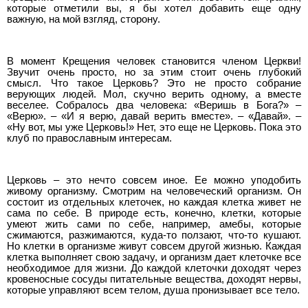
которые отметили вы, я бы хотел добавить еще одну
важную, на мой взгляд, сторону.
В момент Крещения человек становится членом Церкви!
Звучит очень просто, но за этим стоит очень глубокий
смысл. Что такое Церковь? Это не просто собрание
верующих людей. Мол, скучно верить одному, а вместе
веселее. Собралось два человека: «Веришь в Бога?» –
«Верю». – «И я верю, давай верить вместе». – «Давай». –
«Ну вот, мы уже Церковь!» Нет, это еще не Церковь. Пока это
клуб по православным интересам.
Церковь – это нечто совсем иное. Ее можно уподобить
живому организму. Смотрим на человеческий организм. Он
состоит из отдельных клеточек, но каждая клетка живет не
сама по себе. В природе есть, конечно, клетки, которые
умеют жить сами по себе, например, амебы, которые
сжимаются, разжимаются, куда-то ползают, что-то кушают.
Но клетки в организме живут совсем другой жизнью. Каждая
клетка выполняет свою задачу, и организм дает клеточке все
необходимое для жизни. До каждой клеточки доходят через
кровеносные сосуды питательные вещества, доходят нервы,
которые управляют всем телом, душа пронизывает все тело.