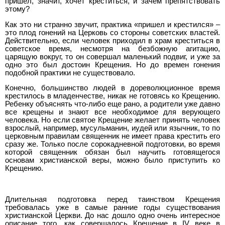
пришел, значит, хочет креститься, и зачем препятствовать
этому?
Как это ни странно звучит, практика «пришел и крестился» –
это плод гонений на Церковь со стороны советских властей.
Действительно, если человек приходил в храм креститься в
советское время, несмотря на безбожную агитацию,
царящую вокруг, то он совершал маленький подвиг, и уже за
одно это был достоин Крещения. Но до времен гонения
подобной практики не существовало.
Конечно, большинство людей в дореволюционное время
крестилось в младенчестве, никак не готовясь ко Крещению.
Ребенку объяснять что-либо еще рано, а родители уже давно
все крещены и знают все необходимое для верующего
человека. Но если святое Крещение желает принять человек
взрослый, например, мусульманин, иудей или язычник, то по
церковным правилам священник не имеет права крестить его
сразу же. Только после сорокадневной подготовки, во время
которой священник обязан был научить готовящегося
основам христианской веры, можно было приступить ко
Крещению.
Длительная подготовка перед таинством Крещения
требовалась уже в самые ранние годы существования
христианской Церкви. До нас дошло одно очень интересное
описание того, как совершалось Крещение в IV веке в