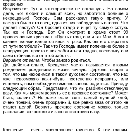
крещеных.
Возражение
: Тут я категорически не соглашусь. На самом
деле, Бог любит и слышит всех, но заботится больше о
некрещеных! Господь Сам рассказал такую притчу. У
пастуха было сто овец, одна из них заблудилась в горах. Что
делает пастух? Он бросает стадо и ищет ту самую сотую.
Так же и Господь. Вот Он смотрит: в храме стоит 99
православных христиан. «Пусть стоят, они и так Мои. А вот в
канаве пьяный валяется весь в грязи. Как бы его отвратить
от пути погибели?» Так что Господь имеет попечение более о
неверующих, просто о них заботиться трудно, поскольку они
сами отбиваются от этой заботы.
Вариант ответа
: Чтобы заново родиться.
Да, действительно, Крещение часто называется вторым
рождением, рождением в жизнь вечную. Церковь говорит о
том, что мы находимся в таком духовном состоянии, что нас
уже невозможно как-нибудь постепенно исправить, или
исцелить, нам необходимо именно заново родиться. Приведу
следующий образ. Представим, что мы разбили стеклянную
вазу. Как мы можем вернуть ее в прежнее состояние? Может
быть, склеить? Но даже если взять самый лучший клей,
очень тонкий, очень прозрачный, все равно ваза от этого не
станет целой. Вернуть прежнее состояние можно, только
расплавив все осколки и заново изготовив вазу.
Крещение – очень многогранное таинство. К тем граням,