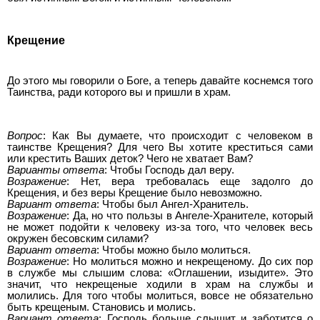
Крещение
До этого мы говорили о Боге, а теперь давайте коснемся того
Таинства, ради которого вы и пришли в храм.
Вопрос
: Как Вы думаете, что происходит с человеком в
таинстве Крещения? Для чего Вы хотите креститься сами
или крестить Ваших деток? Чего не хватает Вам?
Варианты ответа
: Чтобы Господь дал веру.
Возражение
: Нет, вера требовалась еще задолго до
Крещения, и без веры Крещение было невозможно.
Вариант ответа
: Чтобы был Ангел-Хранитель.
Возражение
: Да, но что пользы в Ангеле-Хранителе, который
не может подойти к человеку из-за того, что человек весь
окружен бесовским силами?
Вариант ответа
: Чтобы можно было молиться.
Возражение
: Но молиться можно и некрещеному. До сих пор
в службе мы слышим слова: «Оглашении, изыдите». Это
значит, что некрещеные ходили в храм на службы и
молились. Для того чтобы молиться, вовсе не обязательно
быть крещеным. Становись и молись.
Вариант ответа
: Господь больше слышит и заботится о