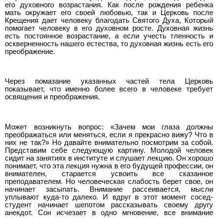
его духовного возрастания. Как после рождения ребенка
мать окружает его своей любовью, так и Церковь после
Крещения дает человеку благодать Святого Духа, Который
помогает человеку в его духовном росте. Духовная жизнь
есть постоянное возрастание, а если учесть тленность и
оскверненность нашего естества, то духовная жизнь есть его
преображение.
Через помазание указанных частей тела Церковь
показывает, что именно более всего в человеке требует
освящения и преображения.
Может возникнуть вопрос: «Зачем мои глаза должны
преображаться или меняться, если я прекрасно вижу? Что в
них не так?» Но давайте внимательно посмотрим за собой.
Представим себе следующую картину. Молодой человек
сидит на занятиях в институте и слушает лекцию. Он хорошо
понимает, что эта лекция нужна в его будущей профессии, он
внимателен, старается усвоить все сказанное
преподавателем. Но человеческая слабость берет свое, он
начинает засыпать. Внимание рассеивается, мысли
уплывают куда-то далеко. И вдруг в этот момент сосед-
студент начинает шепотом рассказывать своему другу
анекдот. Сон исчезает в одно мгновение, все внимание