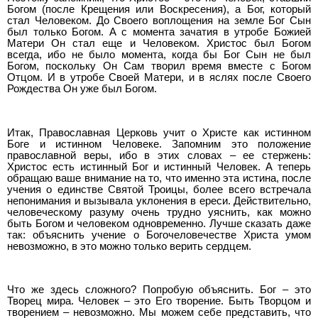
Богом (после Крещения или Воскресения), а Бог, который
стал Человеком. До Своего воплощения на земле Бог Сын
был только Богом. А с момента зачатия в утробе Божией
Матери Он стал еще и Человеком. Христос был Богом
всегда, ибо не было момента, когда бы Бог Сын не был
Богом, поскольку Он Сам творил время вместе с Богом
Отцом. И в утробе Своей Матери, и в яслях после Своего
Рождества Он уже был Богом.
Итак, Православная Церковь учит о Христе как истинном
Боге и истинном Человеке. Запомним это положение
православной веры, ибо в этих словах – ее стержень:
Христос есть истинный Бог и истинный Человек. А теперь
обращаю ваше внимание на то, что именно эта истина, после
учения о единстве Святой Троицы, более всего встречала
непонимания и вызывала уклонения в ереси. Действительно,
человеческому разуму очень трудно уяснить, как можно
быть Богом и человеком одновременно. Лучше сказать даже
так: объяснить учение о Богочеловечестве Христа умом
невозможно, в это можно только верить сердцем.
Что же здесь сложного? Попробую объяснить. Бог – это
Творец мира. Человек – это Его творение. Быть Творцом и
творением – невозможно. Мы можем себе представить, что