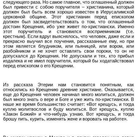
следующего раза. Но самое главное, что оглашенный должен
был привести с собою поручителя – христианина, который
должен был быть всем хорошо известен в Иерусалимской
церковной общине. Этот христианин перед епископом
должен был засвидетельствовать о том, что оглашенный
достоин Крещения, ибо уже живет по-христиански. Именно
этот поручитель и становился восприемником (т.е.
крестным). Если вдруг выяснялось, что человек, даже если и
прекрасно выучил все поучения, рассказанные ему, но при
этом является блудником, или пьяницей, или вором, или
разбойником и не хочет оставлять свои пороки, то он не
допускался до Крещения. Не допускали и тех, кто прибыл
издалека и не имел поручителя, который бы ходатайствовал
перед епископом о его Крещении.
Из рассказа Этерии нам становится понятным, как
относились ко Крещению древние христиане. Оказывается,
еще до Крещения человек начинал много молиться, должен
был много знать о вере и Боге и уже жить по-христиански. В
наше же время большинство считает: «Вот крещусь, и тогда
куплю молитвослов и буду молиться. Вот крещусь, куплю
«Закон Божий» и что-нибудь узнаю. Вот крещусь, и тогда
брошу пить, курить, изменять жене и воровать на работе».