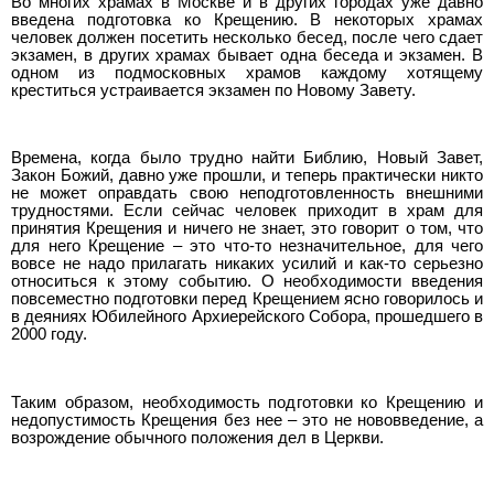
Во многих храмах в Москве и в других городах уже давно
введена подготовка ко Крещению. В некоторых храмах
человек должен посетить несколько бесед, после чего сдает
экзамен, в других храмах бывает одна беседа и экзамен. В
одном из подмосковных храмов каждому хотящему
креститься устраивается экзамен по Новому Завету.
Времена, когда было трудно найти Библию, Новый Завет,
Закон Божий, давно уже прошли, и теперь практически никто
не может оправдать свою неподготовленность внешними
трудностями. Если сейчас человек приходит в храм для
принятия Крещения и ничего не знает, это говорит о том, что
для него Крещение – это что-то незначительное, для чего
вовсе не надо прилагать никаких усилий и как-то серьезно
относиться к этому событию. О необходимости введения
повсеместно подготовки перед Крещением ясно говорилось и
в деяниях Юбилейного Архиерейского Собора, прошедшего в
2000 году.
Таким образом, необходимость подготовки ко Крещению и
недопустимость Крещения без нее – это не нововведение, а
возрождение обычного положения дел в Церкви.