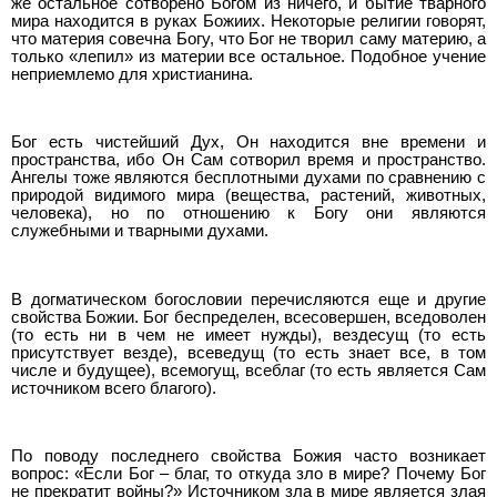
же остальное сотворено Богом из ничего, и бытие тварного
мира находится в руках Божиих. Некоторые религии говорят,
что материя совечна Богу, что Бог не творил саму материю, а
только «лепил» из материи все остальное. Подобное учение
неприемлемо для христианина.
Бог есть чистейший Дух, Он находится вне времени и
пространства, ибо Он Сам сотворил время и пространство.
Ангелы тоже являются бесплотными духами по сравнению с
природой видимого мира (вещества, растений, животных,
человека), но по отношению к Богу они являются
служебными и тварными духами.
В догматическом богословии перечисляются еще и другие
свойства Божии. Бог беспределен, всесовершен, вседоволен
(то есть ни в чем не имеет нужды), вездесущ (то есть
присутствует везде), всеведущ (то есть знает все, в том
числе и будущее), всемогущ, всеблаг (то есть является Сам
источником всего благого).
По поводу последнего свойства Божия часто возникает
вопрос: «Если Бог – благ, то откуда зло в мире? Почему Бог
не прекратит войны?» Источником зла в мире является злая