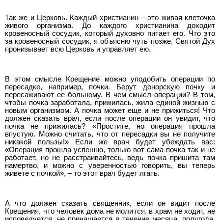
Так же и Церковь. Каждый христианин – это живая клеточка
живого организма. До каждого христианина доходит
кровеносный сосудик, который духовно питает его. Что это
за кровеносный сосудик, я объясню чуть позже. Святой Дух
пронизывает всю Церковь и управляет ею.
В этом смысле Крещение можно уподобить операции по
пересадке, например, почки. Берут донорскую почку и
пересаживают ее больному. В чем смысл операции? В том,
чтобы почка заработала, прижилась, жила единой жизнью с
новым организмом. А почка может еще и не прижиться! Что
должен сказать врач, если после операции он увидит, что
почка не прижилась? «Простите, но операция прошла
впустую. Можно считать, что от пересадки вы не получите
никакой пользы!» Если же врач будет убеждать вас:
«Операция прошла успешно, только вот сама почка так и не
работает, но не расстраивайтесь, ведь почка пришита там
намертво, и можно с уверенностью говорить, вы теперь
живете с почкой», – то этот врач будет лгать.
А что должен сказать священник, если он видит после
Крещения, что человек дома не молится, в храм не ходит, не
исповедуется, не причащается в течение месяца, полугода,