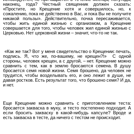
наконец, года? Честный священник должен сказать:
«Простите, но Крещение хотя и совершилось, но, к
сожалению, пока не действенно в Вас, и пока Вы не получите
никакой пользы». Действительно, почка пересаживается,
чтобы жить единой жизнью с организмом, а Крещение
совершается для того, чтобы человек жил единой жизнью с
Церковью. Нет церковной жизни – значит, что-то не так.
«Как же так? Вот у меня свидетельство о Крещении: печать,
подпись. Я, что же, по-вашему, не крещен?!» С одной
стороны, человек крещен, а с другой, – нет. Крещение можно
сравнить с тем, как в землю бросаются семена. В душу
бросается семя новой жизни. Семя брошено, да человек не
трудится, чтобы возделывать его, и оно лежит в душе, не
давая ростков. Есть результат того, что брошено семя? И да,
и нет.
Еще Крещение можно сравнить с приготовлением теста:
бросается закваска в муку, и тесто постепенно подходит. А
если бросить закваску в какой-нибудь капсуле? Вроде и
есть закваска в тесте, да ничего с тестом не происходит.