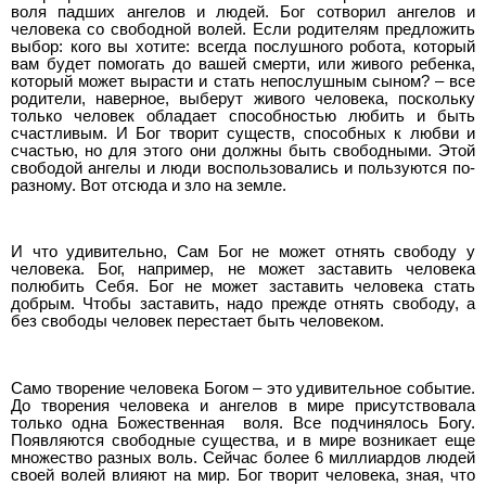
воля падших ангелов и людей. Бог сотворил ангелов и
человека со свободной волей. Если родителям предложить
выбор: кого вы хотите: всегда послушного робота, который
вам будет помогать до вашей смерти, или живого ребенка,
который может вырасти и стать непослушным сыном? – все
родители, наверное, выберут живого человека, поскольку
только человек обладает способностью любить и быть
счастливым. И Бог творит существ, способных к любви и
счастью, но для этого они должны быть свободными. Этой
свободой ангелы и люди воспользовались и пользуются по-
разному. Вот отсюда и зло на земле.
И что удивительно, Сам Бог не может отнять свободу у
человека. Бог, например, не может заставить человека
полюбить Себя. Бог не может заставить человека стать
добрым. Чтобы заставить, надо прежде отнять свободу, а
без свободы человек перестает быть человеком.
Само творение человека Богом – это удивительное событие.
До творения человека и ангелов в мире присутствовала
только одна Божественная воля. Все подчинялось Богу.
Появляются свободные существа, и в мире возникает еще
множество разных воль. Сейчас более 6 миллиардов людей
своей волей влияют на мир. Бог творит человека, зная, что