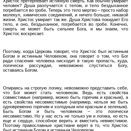
Христос претерпевает истинную смерть. Как обычно умирает
человек? Душа разлучается с телом, и тело бездыханное
погребается во гробе. Теперь это тело мертво – просто набор
молекул, химических соединений, и ничего больше, никакой
жизни. Христос умирает так же. Душа Христова покидает Его
тело, и оно, бездыханное, погребается во гробе. Конечно,
смерть не может быть сильнее Бога, и мы знаем, что
Христос воскресает.
Поэтому, когда Церковь говорит, что Христос был истинным
Богом и истинным Человеком, она говорит о том, что Бог
ради спасения человека нисходит в такую пропасть, куда,
логически рассуждая, невозможно спуститься Богу,
оставаясь Богом.
Опираясь на строгую логику, невозможно представить себе,
что Бог может стать человеком. Ведь есть свойства
совместимые (например, можно быть горячим и красным), а
есть свойства несовместимые (например, нельзя же быть
одновременно горячим и холодным или красным и зеленым).
Быть Богом и быть человеком – это логически
несовместимо. Но у нас есть не только ум и логика, но есть
еще и сердце, способное верить и вместить невместимое.
Поэтому православные христиане верят в то, что Христос
был истинным Богом и истинным Человеком.