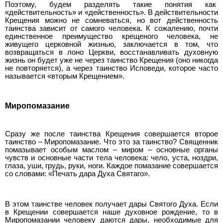
Поэтому, будем разделять такие понятия как
«действительность» и «действенность». В действительности
Крещения можно не сомневаться, но вот действенность
таинства зависит от самого человека. К сожалению, почти
единственное преимущество крещеного человека, не
живущего церковной жизнью, заключается в том, что
возвращаться в лоно Церкви, восстанавливать духовную
жизнь он будет уже не через таинство Крещения (оно никогда
не повторяется), а через таинство Исповеди, которое часто
называется «вторым Крещением».
Миропомазание
Сразу же после таинства Крещения совершается второе
таинство – Миропомазание. Что это за таинство? Священник
помазывает особым маслом – миром – основные органы
чувств и основные части тела человека: чело, уста, ноздри,
глаза, уши, грудь, руки, ноги. Каждое помазание совершается
со словами: «Печать дара Духа Святаго».
В этом таинстве человек получает дары Святого Духа. Если
в Крещении совершается наше духовное рождение, то в
Миропомазании человеку даются дары, необходимые для