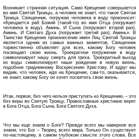
Возникает странная ситуация. Само Крещение совершается
во имя Святой Троицы, а человек не знает, что такое Святая
Троица. Священник, погружая человека в воду произносит:
«Крещается раб Божий (такой-то) во имя Отца (погружает
человека в воду). Аминь. И Сына (погружает второй раз).
Аминь. И Святаго Духа (погружает третий раз). Аминь». В
Таинстве Крещения произнесение имен Лиц Святой Троицы
является одним из самых важных моментов. Священник
торжественно объявляет для всех, какому Богу человек
посвящает свою жизнь. Троекратное погружение в воду
символизирует нашу смерть для греха. Троекратный выход
из воды символизирует наше рождение в новую жизнь,
подобное тридневному Воскресению Христову. И вдруг мы
видим, что человек, идя на Крещение, сам-то, оказывается,
не знает, какому Богу он хочет посвятить свою жизнь.
Итак, первое, без чего нельзя приступать ко Крещению, – это
без веры во Святую Троицу. Православные христиане верят
в Бога Отца, Бога Сына, Бога Святого Духа.
Что мы еще знаем о Боге? Прежде всего мы наверное все
знаем, что Бог – Творец всего мира. Только Он существует
по-настоящему, в самом глубоком смысле этого слова. Все