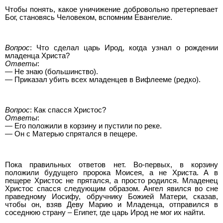
Чтобы понять, какое уничижение добровольно претерпевает
Бог, становясь Человеком, вспомним Евангелие.
Вопрос
: Что сделал царь Ирод, когда узнал о рождении
младенца Христа?
Ответы
:
— Не знаю (большинство).
— Приказал убить всех младенцев в Вифлееме (редко).
Вопрос
: Как спасся Христос?
Ответы
:
— Его положили в корзину и пустили по реке.
— Он с Матерью спрятался в пещере.
Пока правильных ответов нет. Во-первых, в корзину
положили будущего пророка Моисея, а не Христа. А в
пещере Христос не прятался, а просто родился. Младенец
Христос спасся следующим образом. Ангел явился во сне
праведному Иосифу, обручнику Божией Матери, сказав,
чтобы он, взяв Деву Марию и Младенца, отправился в
соседнюю страну – Египет, где царь Ирод не мог их найти.