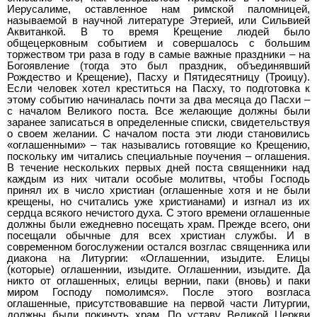
Иерусалиме, оставленное нам римской паломницей,
называемой в научной литературе Этерией, или Сильвией
Аквитанкой. В то время Крещение людей было
общецерковным событием и совершалось с большим
торжеством три раза в году в самые важные праздники – на
Богоявление (тогда это был праздник, объединявший
Рождество и Крещение), Пасху и Пятидесятницу (Троицу).
Если человек хотел креститься на Пасху, то подготовка к
этому событию начиналась почти за два месяца до Пасхи –
с началом Великого поста. Все желающие должны были
заранее записаться в определенные списки, свидетельствуя
о своем желании. С началом поста эти люди становились
«оглашенными» – так назывались готовящие ко Крещению,
поскольку им читались специальные поучения – оглашения.
В течение нескольких первых дней поста священники над
каждым из них читали особые молитвы, чтобы Господь
принял их в число христиан (оглашенные хотя и не были
крещены, но считались уже христианами) и изгнал из их
сердца всякого нечистого духа. С этого времени оглашенные
должны были ежедневно посещать храм. Прежде всего, они
посещали обычные для всех христиан службы. И в
современном богослужении остался возглас священника или
диакона на Литургии: «Оглашеннии, изыдите. Елицы
(которые) оглашеннии, изыдите. Оглашеннии, изыдите. Да
никто от оглашенных, елицы вернии, паки (вновь) и паки
миром Господу помолимся». После этого возгласа
оглашенные, присутствовавшие на первой части Литургии,
должны были покинуть храм. По уставу Великой Церкви