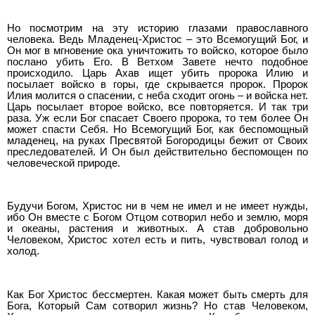
Но посмотрим на эту историю глазами православного
человека. Ведь Младенец-Христос – это Всемогущий Бог, и
Он мог в мгновение ока уничтожить то войско, которое было
послано убить Его. В Ветхом Завете нечто подобное
происходило. Царь Ахав ищет убить пророка Илию и
посылает войско в горы, где скрывается пророк. Пророк
Илия молится о спасении, с неба сходит огонь – и войска нет.
Царь посылает второе войско, все повторяется. И так три
раза. Уж если Бог спасает Своего пророка, то тем более Он
может спасти Себя. Но Всемогущий Бог, как беспомощный
младенец, на руках Пресвятой Богородицы бежит от Своих
преследователей. И Он был действительно беспомощен по
человеческой природе.
Будучи Богом, Христос ни в чем не имел и не имеет нужды,
ибо Он вместе с Богом Отцом сотворил небо и землю, моря
и океаны, растения и животных. А став добровольно
Человеком, Христос хотел есть и пить, чувствовал голод и
холод.
Как Бог Христос бессмертен. Какая может быть смерть для
Бога, Который Сам сотворил жизнь? Но став Человеком,