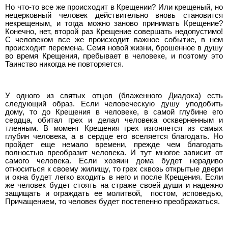
Но что-то все же происходит в Крещении? Или крещеный, но
нецерковный человек действительно вновь становится
некрещеным, и тогда можно заново принимать Крещение?
Конечно, нет, второй раз Крещение совершать недопустимо!
С человеком все же происходит важное событие, в нем
происходит перемена. Семя новой жизни, брошенное в душу
во время Крещения, пребывает в человеке, и поэтому это
Таинство никогда не повторяется.
У одного из святых отцов (блаженного Диадоха) есть
следующий образ. Если человеческую душу уподобить
дому, то до Крещения в человеке, в самой глубине его
сердца, обитал грех и делал человека оскверненным и
тленным. В момент Крещения грех изгоняется из самых
глубин человека, а в сердце его вселяется благодать. Но
пройдет еще немало времени, прежде чем благодать
полностью преобразит человека. И тут многое зависит от
самого человека. Если хозяин дома будет нерадиво
относиться к своему жилищу, то грех сквозь открытые двери
и окна будет легко входить в него и после Крещения. Если
же человек будет стоять на страже своей души и надежно
защищать и ограждать ее молитвой, постом, исповедью,
Причащением, то человек будет постепенно преображаться.