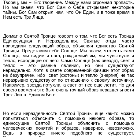
Творец, мы – Его творение. Между нами огромная пропасть.
Но мы знаем, что Бог Сам о Себе открывает некоторые
тайны. Бог Сам открыл нам, что Он Един, и в тоже время в
Нем есть Три Лица.
Догмат о Святой Троице говорит о том, что Бог есть Троица
Единосущная и Нераздельная. Святые отцы часто
приводили следующий образ, объясняя единство Святой
Троицы. Представим себе Солнце. Мы знаем, что есть само
Солнце, мы видим и свет, рождаемый им, мы чувствуем и
тепло, исходящее от него. Само Солнце (как звезда), свет и
тепло – это разные явления, но они существуют
нераздельно. Хотя в свете современной физики этот образ
не безупречен, ибо свет (фотоны) и тепло (энергия) не так
неразрывно существуют по отношению к своему источнику.
Например, звезда потухла, а свет от нее еще летит. Но для
своего времени это был очень точный образ нераздельности
Трех Лиц в Едином Боге.
Но если нераздельность Святой Троицы еще как-то можно
попытаться объяснить с помощью некоего образа, то
единосущие Святой Троицы объяснить с помощью
человеческих понятий и образов, наверное, невозможно.
Ведь в природе ничего подобного не существует.