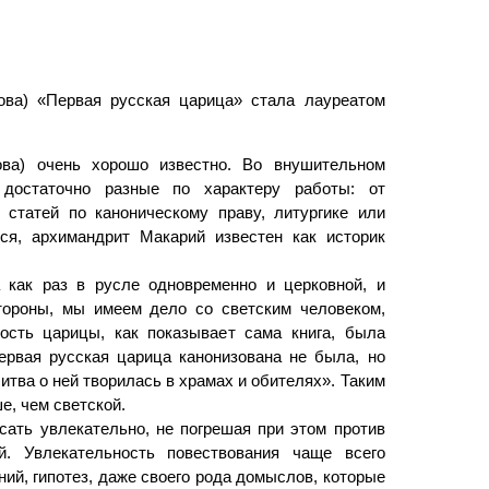
ова) «Первая русская царица» стала лауреатом
ова) очень хорошо известно. Во внушительном
 достаточно разные по характеру работы: от
 статей по каноническому праву, литургике или
ся, архимандрит Макарий известен как историк
 как раз в русле одновременно и церковной, и
стороны, мы имеем дело со светским человеком,
ость царицы, как показывает сама книга, была
ервая русская царица канонизована не была, но
итва о ней творилась в храмах и обителях». Таким
е, чем светской.
сать увлекательно, не погрешая при этом против
й. Увлекательность повествования чаще всего
й, гипотез, даже своего рода домыслов, которые