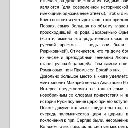
отвечает, он даже не ставит их. Видимо, он
являются (для современной историческо
имеющими однозначные ответы), чтобы о ни
Книга состоит из четырех глав, трех прилож
Первая, самая большая по объему глава 
происходившей из рода Захарьиных-Юрь
(кстати, именно эта родственная связь 
русский престол — ведь они были ро
Рюриковичей). Отмечается, что «в доме бо
их числе и преподобный Геннадий Любим
станет русской царицей». Тем самым подч
Романовых, но и Промысел Божий о них.
Довольно большое место в книге уделяетс
«митрополит Макарий венчал Анастасию Ро
Интерес представляют не только сами т
новобрачным со словами приветствия и на
истории Руси поучение царю при его вступл
Позже документальные свидетельства, н
очередь паломничества царя и царицы в
поклонения к прп. Сергию были, несомненн
Во время этих поездок по святым местам 