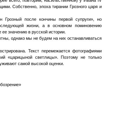
рее всего, повторим, насильственной) у Ивана IV
ими. Собственно, эпоха тирании Грозного царя и
н Грозный после кончины первой супруги», но
последующей жизни, а в основном поминовению
 ее значению в русской истории.
тны, однако мы не будем на них останавливаться
юстрирована. Текст перемежается фотографиями
елий «царицыной светлицы». Поэтому не только
луживают самой высокой оценки.
обозрение»