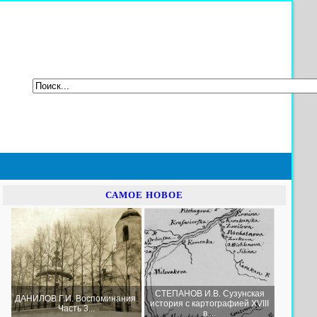
САМОЕ НОВОЕ
СТЕПАНОВ И.В. Сузунская
ДАНИЛОВ Г.И. Воспоминания.
история с картографией XVIII
Часть 3...
в....