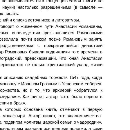
и не вписываются ни в концепцию самой книги и не
й науки) настолько разрешенными (в смысле —
х писать.
ений и списка источников и литературы.
говорит о жизненном пути Анастасии Романовны,
евых, впоследствии прозывавшихся Романовыми
позволила почти веком позже Романовым занять
дственниками с прекратившейся династией
яр Романовых бывали подвижники того времени, в
оградский, предсказавший, что юная Анастасия
еркивается не только христианский уклад жизни
я описанию свадебных торжеств 1547 года, когда
мановну с Иоанном Грозным в Успенском соборе».
оржества, но и то, что архиерей «обратился к
зидания». Как пишет автор, «это было первое в
ении в брак».
а которых основана книга, отмечают в первую
 монастыри. Автор пишет, что «паломничества-
о, подвигом молитвы царской семьи о чадородии».
монастырям раздавались щедрые подарки, а сами