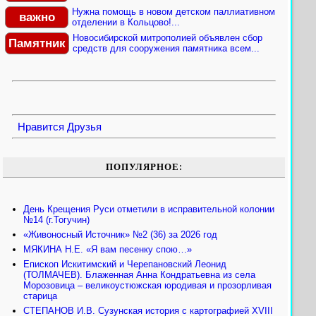
Нужна помощь в новом детском паллиативном
важно
отделении в Кольцово!...
Новосибирской митрополией объявлен сбор
Памятник
средств для сооружения памятника всем...
Нравится
Друзья
ПОПУЛЯРНОЕ:
День Крещения Руси отметили в исправительной колонии
№14 (г.Тогучин)
«Живоносный Источник» №2 (36) за 2026 год
МЯКИНА Н.Е. «Я вам песенку спою…»
Епископ Искитимский и Черепановский Леонид
(ТОЛМАЧЕВ). Блаженная Анна Кондратьевна из села
Морозовица – великоустюжская юродивая и прозорливая
старица
СТЕПАНОВ И.В. Сузунская история с картографией XVIII