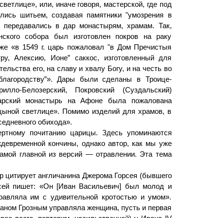
ветлице», или, иначе говоря, мастерской, где под
лись шитьем, создавая памятники "умозрения в
 передавались в дар монастырям, храмам. Так,
нского собора был изготовлен покров на раку
же «в 1549 г. царь пожаловал "в Дом Пречистыя
у, Алексию, Ионе” саккос, изготовленный для
льства его, на славу и хвалу Богу, и на честь во
благородству”». Дары были сделаны в Троице-
илло-Белозерский, Покровский (Суздальский)
арский монастырь на Афоне была пожалована
цыной светлице». Помимо изделий для храмов, в
седневного обихода».
ертному почитанию царицы. Здесь упоминаются
девременной кончины, однако автор, как мы уже
амой главной из версий — отравлении. Эта тема
р цитирует англичанина Джерома Горсея (бывшего
рсей пишет: «Он [Иван Васильевич] был молод и
правляла им с удивительной кротостью и умом».
ваном Грозным управляла женщина, пусть и первая