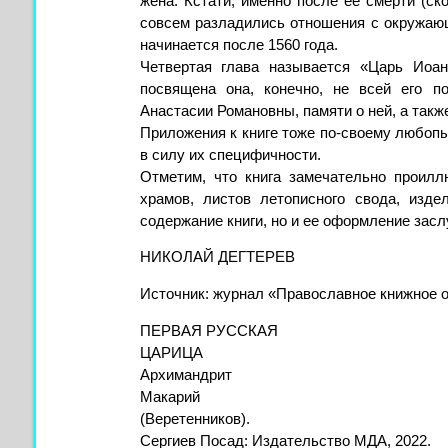
жена. Кстати, именно после ее смерти (ско
совсем разладились отношения с окружающ
начинается после 1560 года.
Четвертая глава называется «Царь Иоан
посвящена она, конечно, не всей его 
Анастасии Романовны, памяти о ней, а также
Приложения к книге тоже по-своему любопы
в силу их специфичности.
Отметим, что книга замечательно проилл
храмов, листов летописного свода, изд
содержание книги, но и ее оформление зас
НИКОЛАЙ ДЕГТЕРЕВ
Источник: журнал «Православное книжное 
ПЕРВАЯ РУССКАЯ
ЦАРИЦА
Архимандрит
Макарий
(Веретенников).
Сергиев Посад: Издательство МДА, 2022.