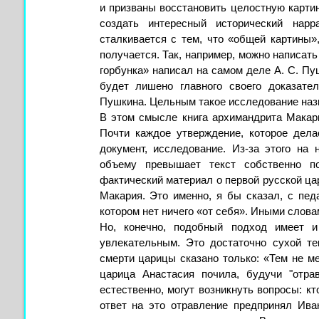
и призваны восстановить целостную картин
создать интересный исторический нар
сталкивается с тем, что «общей картины»,
получается. Так, например, можно написать
горбунка» написал на самом деле А. С. Пу
будет лишено главного своего доказате
Пушкина. Цельным такое исследование назв
В этом смысле книга архимандрита Макари
Почти каждое утверждение, которое дела
документ, исследование. Из-за этого на 
объему превышает текст собственно по
фактический материал о первой русской ц
Макария. Это именно, я бы сказал, с пед
котором нет ничего «от себя». Иными слова
Но, конечно, подобный подход имеет 
увлекательным. Это достаточно сухой те
смерти царицы сказано только: «Тем не м
царица Анастасия почила, будучи "отра
естественно, могут возникнуть вопросы: кт
ответ на это отравление предпринял Ива