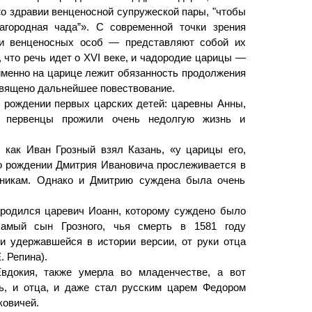
о здравии венценосной супружеской пары, "чтобы
агородная чада”». С современной точки зрения
и венценосных особ — представляют собой их
 что речь идет о XVI веке, и чадородие царицы —
именно на царице лежит обязанность продолжения
освящено дальнейшее повествование.
о рождении первых царских детей: царевны Анны,
 первенцы прожили очень недолгую жизнь и
, как Иван Грозный взял Казань, «у царицы его,
о рождении Дмитрия Ивановича прослеживается в
очникам. Однако и Дмитрию суждена была очень
 родился царевич Иоанн, которому суждено было
самый сын Грозного, чья смерть в 1581 году
и удержавшейся в истории версии, от руки отца
. Репина).
вдокия, также умерла во младенчестве, а вот
ь, и отца, и даже стал русским царем Федором
ковичей.