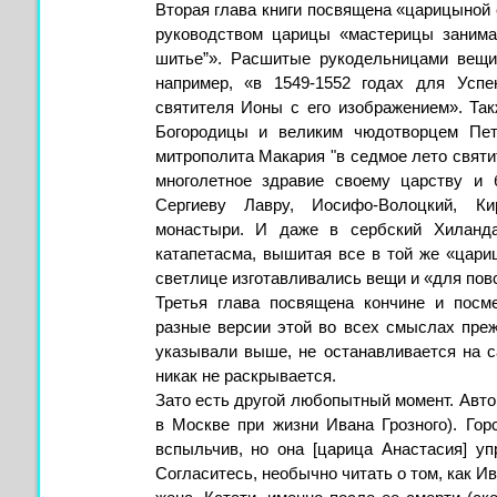
Вторая глава книги посвящена «царицыной с
руководством царицы «мастерицы занима
шитье”». Расшитые рукодельницами вещи
например, «в 1549-1552 годах для Успе
святителя Ионы с его изображением». Так
Богородицы и великим чюдотворцем Петр
митрополита Макария "в седмое лето святите
многолетное здравие своему царству и 
Сергиеву Лавру, Иосифо-Волоцкий, Кир
монастыри. И даже в сербский Хиланд
катапетасма, вышитая все в той же «цари
светлице изготавливались вещи и «для пов
Третья глава посвящена кончине и посм
разные версии этой во всех смыслах преж
указывали выше, не останавливается на с
никак не раскрывается.
Зато есть другой любопытный момент. Авто
в Москве при жизни Ивана Грозного). Го
вспыльчив, но она [царица Анастасия] у
Согласитесь, необычно читать о том, как И