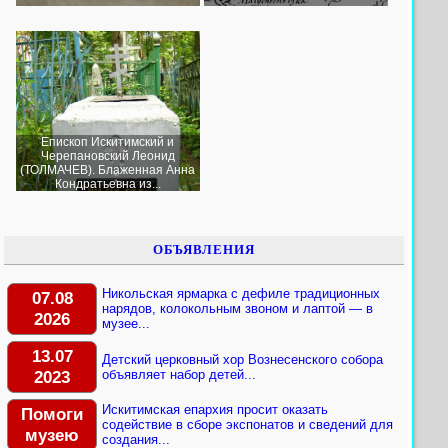
Епископ Искитимский и
Черепановский Леонид
(ТОЛМАЧЕВ). Блаженная Анна
Кондратьевна из...
ОБЪЯВЛЕНИЯ
Никольская ярмарка с дефиле традиционных
07.08
нарядов, колокольным звоном и лаптой — в
2026
музее...
13.07
Детский церковный хор Вознесенского собора
2023
объявляет набор детей...
Искитимская епархия просит оказать
Помоги
содействие в сборе экспонатов и сведений для
музею
создания...