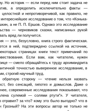
у. Но историк — если перед ним стоит задача не
ратив, а определить исключительно факты —
 целостной и непротиворечивой, как правило, не
 интереснейшее исследование о том, что «Конька-
шкин, а не П. П. Ершов. Однако это исследование
льства — черновиков сказки, написанных рукой
ать вряд ли получится.
я — это, безусловно, книга строго фактическая.
ется в ней, подтверждено ссылкой на источник,
некоторых страницах книги текст примечаний по
вествования. Если вам, как читателю, нужен
арице — смело обращайтесь к труду архимандрита
античной точностью выверенное исследование, в
ми, строгий научный труд.
и обратную сторону — чтение нельзя назвать
кст, без сенсаций, гипотез и домыслов. Даже о
енее, современные исследования показывают, что
влена сулемой — солями ртути”». У читателя,
о отравил? за что? кому это было выгодно? что в
н Грозный? На эти вопросы автор не только не