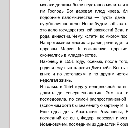
монахи должны были неустанно молиться «
им Господь Бог даровал плод чрева, бл
подобные паломничества — пусть даже 
сугубо личное дело. Но не будем забывать,
это дело государственной важности! Ведь 
рода, династии. Чему, кстати, во многом п
На протяжении многих страниц речь идет 
царевны Марии. К сожалению, царские
скончались в младенчестве.
Наконец, в 1551 году, осенью, после того
родися ему сын царевич Дмитрей». Весть 
книге и по летописям, и по другим ист
недолгая жизнь.
И только в 1554 году у венценосной четы
дожить до совершеннолетия. Это тот 
последовала, по самой распространенной 
(вспомним хотя бы знаменитую картину И. Е
Еще одна дочь Анастасии Романовны, Е
последний ее сын, Федор, пережил и мат
Иоанновичем, последним из династии Рюри