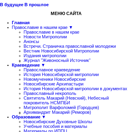
В будущее
В прошлое
МЕНЮ САЙТА
Главная
Православие в нашем крае ▼
Православие в нашем крае
Новости Митрополии
Анонсы
Встречи. Страничка православной молодежи
Вестник Новосибирской Митрополии
Издания митрополии
Журнал "Живоносный Источник"
Краеведение ▼
Православное краеведение
История Новосибирской митрополии
Новомученики Новосибирские
Новосибирские Архипастыри
История Новосибирской митрополии в документах
Православный некрополь
Святитель Макарий (Невский), Небесный
покровитель НСМПБИ
Митрополит Варфоломей (Городцев)
Архимандрит Макарий (Реморов)
Образование ▼
Новосибирские Духовные Школы
Учебные пособия и материалы
Материалы по ИППЦ