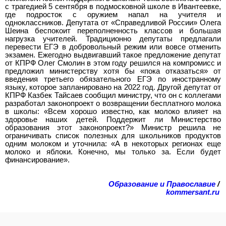
с трагедией 5 сентября в подмосковной школе в Ивантеевке,
где подросток с оружием напал на учителя и
одноклассников. Депутата от «Справедливой России» Олега
Шеина беспокоит переполненность классов и большая
нагрузка учителей. Традиционно депутаты предлагали
перевести ЕГЭ в добровольный режим или вовсе отменить
экзамен. Ежегодно выдвигавший такое предложение депутат
от КПРФ Олег Смолин в этом году решился на компромисс и
предложил министерству хотя бы «пока отказаться» от
введения третьего обязательного ЕГЭ по иностранному
языку, которое запланировано на 2022 год. Другой депутат от
КПРФ Казбек Тайсаев сообщил министру, что он с коллегами
разработал законопроект о возвращении бесплатного молока
в школы: «Всем хорошо известно, как молоко влияет на
здоровье наших детей. Поддержит ли Министерство
образования этот законопроект?» Министр решила не
ограничивать список полезных для школьников продуктов
одним молоком и уточнила: «А в некоторых регионах еще
молоко и яблоки. Конечно, мы только за. Если будет
финансирование».
Образование и Православие
/
kommersant.ru