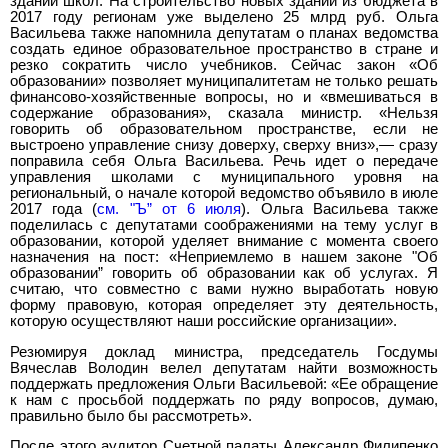
зданий школ. На строительство новых зданий из бюджета в
2017 году регионам уже выделено 25 млрд руб. Ольга
Васильева также напомнила депутатам о планах ведомства
создать единое образовательное пространство в стране и
резко сократить число учебников. Сейчас закон «Об
образовании» позволяет муниципалитетам не только решать
финансово-хозяйственные вопросы, но и «вмешиваться в
содержание образования», сказала министр. «Нельзя
говорить об образовательном пространстве, если не
выстроено управление снизу доверху, сверху вниз»,— сразу
поправила себя Ольга Васильева. Речь идет о передаче
управления школами с муниципального уровня на
региональный, о начале которой ведомство объявило в июле
2017 года (
см. "Ъ” от 6 июля
). Ольга Васильева также
поделилась с депутатами соображениями на тему услуг в
образовании, которой уделяет внимание с момента своего
назначения на пост: «Неприемлемо в нашем законе "Об
образовании” говорить об образовании как об услугах. Я
считаю, что совместно с вами нужно выработать новую
форму правовую, которая определяет эту деятельность,
которую осуществляют наши российские организации».
Резюмируя доклад министра, председатель Госдумы
Вячеслав Володин велел депутатам найти возможность
поддержать предложения Ольги Васильевой: «Ее обращение
к нам с просьбой поддержать по ряду вопросов, думаю,
правильно было бы рассмотреть».
После этого аудитор Счетной палаты Александр Филипенко