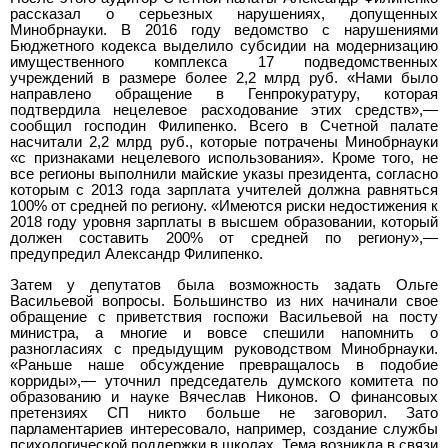
рассказал о серьезных нарушениях, допущенных
Минобрнауки. В 2016 году ведомство с нарушениями
Бюджетного кодекса выделило субсидии на модернизацию
имущественного комплекса 17 подведомственных
учреждений в размере более 2,2 млрд руб. «Нами было
направлено обращение в Генпрокуратуру, которая
подтвердила нецелевое расходование этих средств»,—
сообщил господин Филипенко. Всего в Счетной палате
насчитали 2,2 млрд руб., которые потрачены Минобрнауки
«с признаками нецелевого использования». Кроме того, не
все регионы выполнили майские указы президента, согласно
которым с 2013 года зарплата учителей должна равняться
100% от средней по региону. «Имеются риски недостижения к
2018 году уровня зарплаты в высшем образовании, который
должен составить 200% от средней по региону»,—
предупредил Александр Филипенко.
Затем у депутатов была возможность задать Ольге
Васильевой вопросы. Большинство из них начинали свое
обращение с приветствия госпожи Васильевой на посту
министра, а многие и вовсе спешили напомнить о
разногласиях с предыдущим руководством Минобрнауки.
«Раньше наше обсуждение превращалось в подобие
корриды»,— уточнил председатель думского комитета по
образованию и науке Вячеслав Никонов. О финансовых
претензиях СП никто больше не заговорил. Зато
парламентариев интересовало, например, создание службы
психологической поддержки в школах. Тема возникла в связи