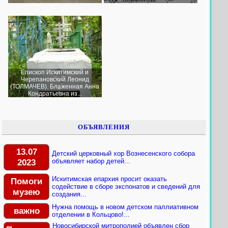
Епископ Искитимский и
Черепановский Леонид
(ТОЛМАЧЕВ). Блаженная Анна
Кондратьевна из...
ОБЪЯВЛЕНИЯ
13.07
Детский церковный хор Вознесенского собора
2023
объявляет набор детей...
Искитимская епархия просит оказать
Помоги
содействие в сборе экспонатов и сведений для
музею
создания...
Нужна помощь в новом детском паллиативном
важно
отделении в Кольцово!...
Новосибирской митрополией объявлен сбор