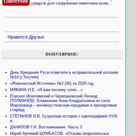
Памятник
средств для сооружения памятника всем...
Нравится
Друзья
ПОПУЛЯРНОЕ:
День Крещения Руси отметили в исправительной колонии
№14 (г.Тогучин)
«Живоносный Источник» №2 (36) за 2026 год
МЯКИНА Н.Е. «Я вам песенку спою…»
Епископ Искитимский и Черепановский Леонид
(ТОЛМАЧЕВ). Блаженная Анна Кондратьевна из села
Морозовица – великоустюжская юродивая и прозорливая
старица
СТЕПАНОВ И.В. Сузунская история с картографией XVIII
в.
ДАНИЛОВ Г.И. Воспоминания. Часть 3
Иерей Артемий ШУМБАСОВ. «Отзывы епархиальных