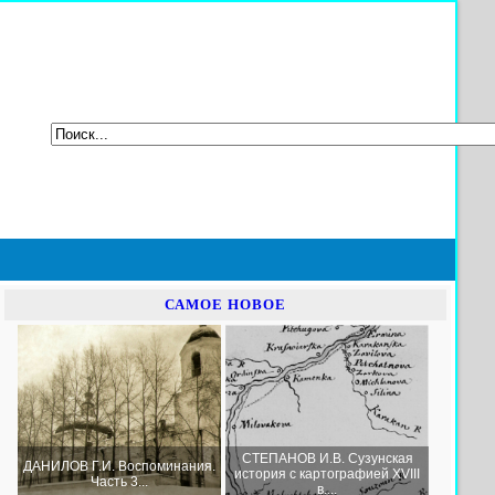
САМОЕ НОВОЕ
СТЕПАНОВ И.В. Сузунская
ДАНИЛОВ Г.И. Воспоминания.
история с картографией XVIII
Часть 3...
в....