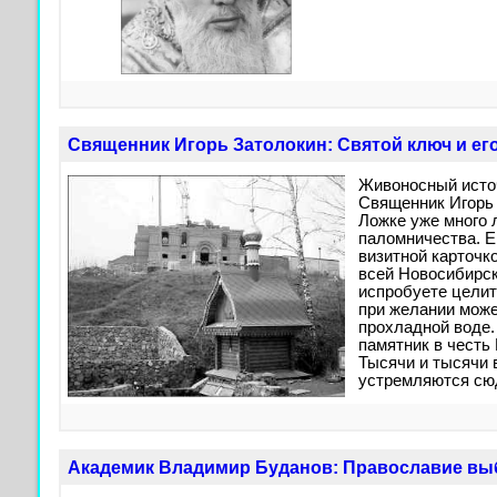
Священник Игорь Затолокин: Святой ключ и ег
Живоносный источ
Священник Игорь
Ложке уже много 
паломничества. Е
визитной карточко
всей Новосибирск
испробуете целит
при желании може
прохладной воде.
памятник в честь
Тысячи и тысячи
устремляются сю
Академик Владимир Буданов: Православие вы