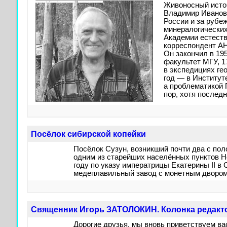
Живоносный источ
Владимир Иванов
России и за рубеж
минералогических
Академии естеств
корреспондент АН
Он закончил в 195
факультет МГУ, 1
в экспедициях ге
год — в Институт
а проблематикой 
пор, хотя последн
Посёлок сибирской копейки
Посёлок Сузун, возникший почти два с пол
одним из старейших населённых пунктов Н
году по указу императрицы Екатерины II в
медеплавильный завод с монетным двором
Священник Игорь ЗАТОЛОКИН. Колонка редакт
Дорогие друзья, мы вновь приветствуем ва