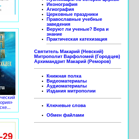
Иконография
Агиография
Церковные праздники
Православные учебные
заведения
Веруют ли ученые? Вера и
знание
Практическая катехизация
Святитель Макарий (Невский)
Митрополит Варфоломей (Городцев)
Архимандрит Макарий (Реморов)
Книжная полка
Видеоматериалы
Аудиоматериалы
Издания митрополии
ческий
тория»
Ключевые слова
ке...
Обмен файлами