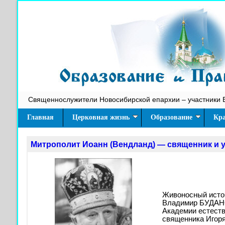
Священнослужители Новосибирской епархии – участники 
Главная
Церковная жизнь
Образование
Кра
Митрополит Иоанн (Вендланд) — священник и 
Живоносный источ
Владимир БУДАНО
Академии естеств
священника Иго