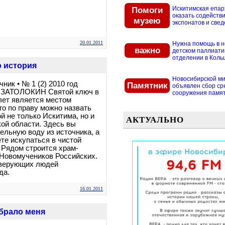
Помоги
Искитимская епар
оказать содействи
музею
экспонатов и свед
20.01.2011
Нужна помощь в 
важно
детском паллиат
отделении в Кольцо
о история
Новосибирской м
ник • № 1 (2) 2010 год
Памятник
объявлен сбор ср
 ЗАТОЛОКИН Святой ключ в
сооружения памятн
лет является местом
го по праву можно назвать
й не только Искитима, но и
АКТУАЛЬНО
ой области. Здесь вы
ельную воду из источника, а
те искупаться в чистой
 Рядом строится храм-
 Новомучеников Российских.
 верующих людей
да.
16.01.2011
брало меня