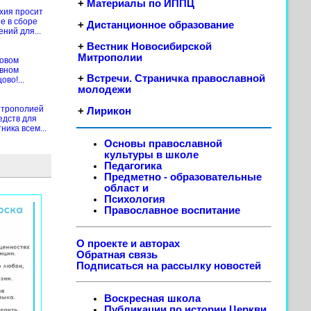
+
Материалы по ИППЦ
хия просит
е в сборе
+
Дистанционное образование
ений для...
+
Вестник Новосибирской
Митрополии
новом
ивном
+
Встречи. Страничка православной
во!...
молодежи
итрополией
+
Лирикон
едств для
ика всем...
Основы православной
культуры в школе
Педагогика
Предметно - образовательные
област
и
Психология
Православное воспитание
О проекте и авторах
Обратная связь
Подписаться на рассылку новостей
Воскресная школа
Публикации по истории Церкви