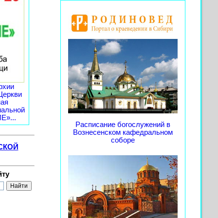
рхии
Церкви
ная
иальной
»...
Расписание богослужений в
Вознесенском кафедральном
соборе
СКОЙ
йту