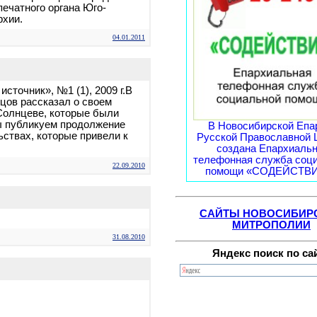
ечатного органа Юго-
рхии.
04.01.2011
точник», №1 (1), 2009 г.В
цов рассказал о своем
Солнцеве, которые были
ы публикуем продолжение
В Новосибирской Епа
ьствах, которые привели к
Русской Православной 
создана Епархиаль
телефонная служба соц
22.09.2010
помощи «СОДЕЙСТВИЕ
САЙТЫ НОВОСИБИР
МИТРОПОЛИИ
31.08.2010
Яндекс поиск по са