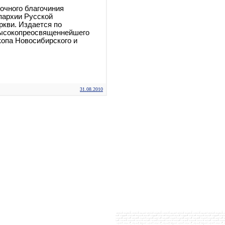
очного благочиния
пархии Русской
кви. Издается по
ысокопреосвященнейшего
копа Новосибирского и
31.08.2010