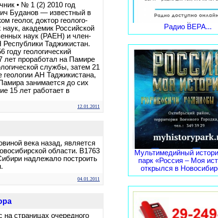
ник • № 1 (2) 2010 год
ич Буданов — известный в
ом геолог, доктор геолого-
Радио ВЕРА...
 наук, академик Российской
енных наук (РАЕН) и член-
 Республики Таджикистан.
6 году геологический
7 лет проработал на Памире
ологической службы, затем 21
е геологии АН Таджикистана,
Памира занимается до сих
ие 15 лет работает в
12.01.2011
овиной века назад, является
овосибирской области. В1763
Мультимедийный истори
 Сибири надлежало построить
парк «Россия – Моя ис
.
открылся в Новосибирс
04.01.2011
ора
с на страницах очередного