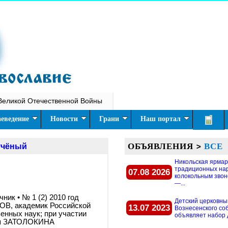
Великой Отечественной Войны
еведение
Новости
Грани
Наш портал
ОБЪЯВЛЕНИЯ
>
ВСЕ
учёный
Никольская ярмар
традиционных на
07.08 2026
колокольным звон
—...
ник • № 1 (2) 2010 год
Детский церковны
В, академик Российской
13.07 2023
Вознесенского со
енных наук; при участии
объявляет набор д
ря ЗАТОЛОКИНА