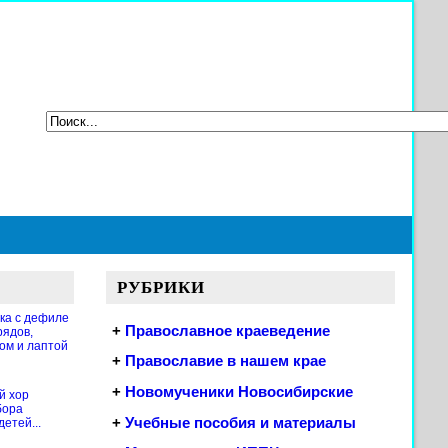
РУБРИКИ
ка с дефиле
+
Православное краеведение
рядов,
ом и лаптой
+
Православие в нашем крае
+
Новомученики Новосибирские
й хор
бора
+
Учебные пособия и материалы
етей...