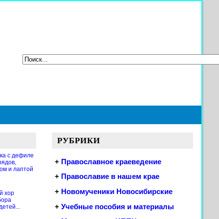
РУБРИКИ
ка с дефиле
+
Православное краеведение
рядов,
ом и лаптой
+
Православие в нашем крае
+
Новомученики Новосибирские
й хор
бора
+
Учебные пособия и материалы
етей...