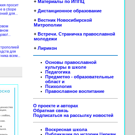
+
Материалы по ИППЦ
хия просит
е в сборе
+
Дистанционное образование
ений для...
+
Вестник Новосибирской
Митрополии
новом
ивном
+
Встречи. Страничка православной
во!...
молодежи
итрополией
+
Лирикон
едств для
ика всем...
Основы православной
культуры в школе
Педагогика
Предметно - образовательные
област
и
Психология
Православное воспитание
О проекте и авторах
Обратная связь
Подписаться на рассылку новостей
Воскресная школа
Публикации по истории Церкви