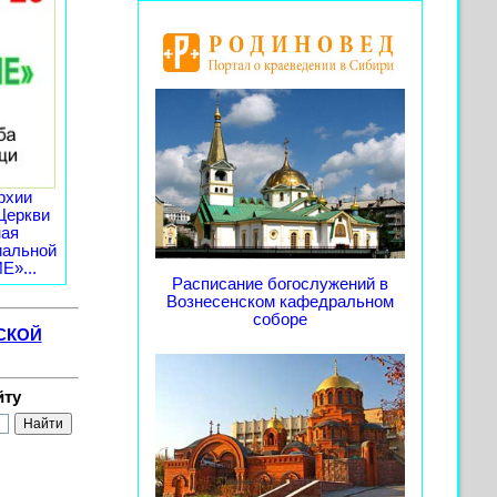
рхии
Церкви
ная
иальной
»...
Расписание богослужений в
Вознесенском кафедральном
соборе
СКОЙ
йту