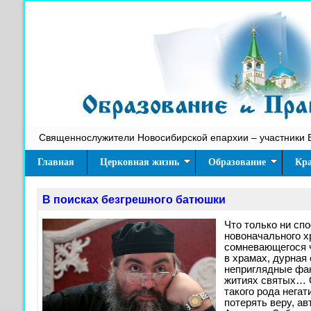
Священнослужители Новосибирской епархии – участники 
Главная
Церковная жизнь
Образование
Кра
В поисках безгрешного батюшки
Что только ни сп
новоначального х
сомневающегося ч
в храмах, дурная
неприглядные фак
житиях святых… О
такого рода негат
потерять веру, а