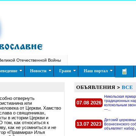
Великой Отечественной Войны
еведение
Новости
Грани
Наш портал
ОБЪЯВЛЕНИЯ
>
ВСЕ
Никольская ярмар
особно отвернуть
традиционных на
07.08 2026
ристианина или
колокольным звон
еловека от Церкви. Хамство
—...
 слава о священниках,
ты в истории Церкви и
Детский церковны
 том, как относиться к
13.07 2023
Вознесенского со
иву, как не усомниться и не
объявляет набор д
втор «Правмира» Илья