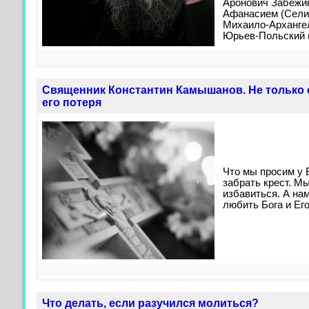
Аронович Забежин
Афанасием (Сели
Михаило-Архангел
Юрьев-Польский (
Священник Константин Камышанов. Не только о
его потеря
Что мы просим у 
забрать крест. Мы
избавиться. А на
любить Бога и Его
Что делать, если разучился молиться?