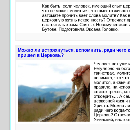
Как быть, если человек, имеющий опыт цер
что не может молиться, что вместо живого 
автомате прочитывает слова молитв? Как 
церковную жизнь искренность? Отвечает п
настоятель храма Святых Новомучеников и
Бутове. Подготовила Оксана Головко.
Можно ли встряхнуться, вспомнить, ради чего к
пришел в Церковь?
Человек вот уже м
Регулярно на бог
таинствах, молит
понимает, что что-
молится, а «вычи
правило, на испов
список грехов, к
отксерить… А сам
церковной жизни и
Христа. Можно ли
ради чего когда-т
Церковь? Отвечае
Уминский, настоя