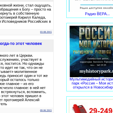
ковной жизни, стал ощущать,
обращения к Богу – просто на
вернуть в собственную
Радио ВЕРА...
ротоиерей Кирилл Каледа,
 Исповедников Российских в
03.08.2015
огда-то этот человек
ного лет в Церкви.
ослужениях, участвует в
ся, постится. Но однажды
то идет не так, что он не
тывает» молитвенное
едь приносит один и тот же
Мультимедийный истори
оторый осталось только
парк «Россия – Моя ис
ое главное – из его
открылся в Новосибирс
счезло главное: в ней нет
 встряхнуться, вспомнить,
о этот человек пришел в
т протоиерей Алексий
тель
09.06.2015