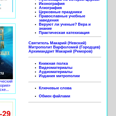
Иконография
Агиография
Церковные праздники
Православные учебные
заведения
Веруют ли ученые? Вера и
знание
Практическая катехизация
Святитель Макарий (Невский)
Митрополит Варфоломей (Городцев)
Архимандрит Макарий (Реморов)
Книжная полка
Видеоматериалы
Аудиоматериалы
Издания митрополии
ческий
тория»
Ключевые слова
ке...
Обмен файлами