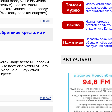
ский беседует с игуменом
Помоги
Искитимская епар
чевым), настоятелем
оказать содействи
ьского монастыря в городе
музею
экспонатов и свед
Александровская епархия).
16.10.2015
Нужна помощь в 
важно
детском паллиат
отделении в Кольцо
бретение Креста, но и
Новосибирской м
Памятник
объявлен сбор ср
сооружения памятн
АКТУАЛЬНО
Бога? Чаще всего мы просим
 изо всех сил хотим от него
м хорошо бы научиться
 крест.
03.10.2015