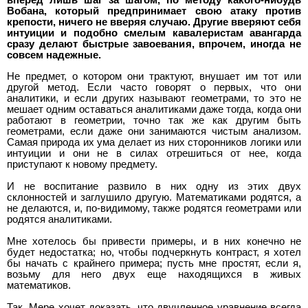
вперед лишь шаг за шагом, по методу какого-нибудь
Вобана, который предпринимает свою атаку против
крепости, ничего не вверяя случаю. Другие вверяют себя
интуиции и подобно смелым кавалеристам авангарда
сразу делают быстрые завоевания, впрочем, иногда не
совсем надежные.
Не предмет, о котором они трактуют, внушает им тот или
другой метод. Если часто говорят о первых, что они
аналитики, и если других называют геометрами, то это не
мешает одним оставаться аналитиками даже тогда, когда они
работают в геометрии, точно так же как другим быть
геометрами, если даже они занимаются чистым анализом.
Самая природа их ума делает из них сторонников логики или
интуиции и они не в силах отрешиться от нее, когда
приступают к новому предмету.
И не воспитание развило в них одну из этих двух
склонностей и заглушило другую. Математиками родятся, а
не делаются, и, по-видимому, также родятся геометрами или
родятся аналитиками.
Мне хотелось бы привести примеры, и в них конечно не
будет недостатка; но, чтобы подчеркнуть контраст, я хотел
бы начать с крайнего примера; пусть мне простят, если я,
возьму для него двух еще находящихся в живых
математиков.
Так, Мере хочет доказать, что двучленное уравнение всегда