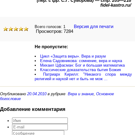
(пер. с фр. С.Г. Суворова) — стр. 205—218
fidel-kastro.ru/
Версия для печати
Всего голосов:
1
Просмотров: 7284
Не пропустите:
Цикл «Защита веры». Вера и разум
Елена Садовникова: сомнение, вера и наука
Михаил Цфасман: Бог и большая математика
Классические доказательства бытия Божия
Патриарх Кирилл: "Никакого спора между
религией и наукой нет и быть не мож ...
Опубликовано
20.04.2010
в рубрике
Вера и знание
,
Основное
богословие
Добавление комментария