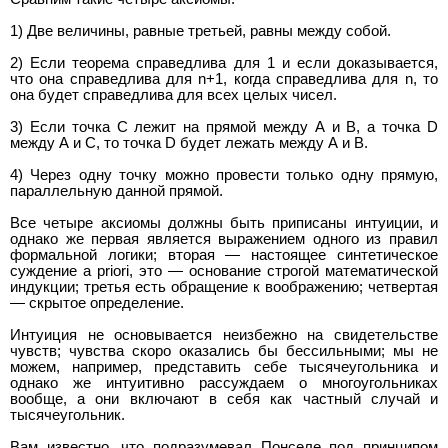
1) Две величины, равные третьей, равны между собой.
2) Если теорема справедлива для 1 и если доказывается,
что она справедлива для n+1, когда справедлива для n, то
она будет справедлива для всех целых чисел.
3) Если точка С лежит на прямой между А и В, а точка D
между А и С, то точка D будет лежать между А и В.
4) Через одну точку можно провести только одну прямую,
параллельную данной прямой.
Все четыре аксиомы должны быть приписаны интуиции, и
однако же первая является выражением одного из правил
формальной логики; вторая — настоящее синтетическое
суждение a priori, это — основание строгой математической
индукции; третья есть обращение к воображению; четвертая
— скрытое определение.
Интуиция не основывается неизбежно на свидетельстве
чувств; чувства скоро оказались бы бессильными; мы не
можем, например, представить себе тысячеугольника и
однако же интуитивно рассуждаем о многоугольниках
вообще, а они включают в себя как частный случай и
тысячеугольник.
Вам известно, что подразумевал Понселе под принципом