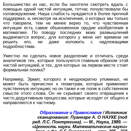
Большинство из нас, если бы захотели смотреть вдаль с
помощью одной чистой интуиции, тотчас почувствовали бы
головокружение. Наша слабость нуждается в более прочной
поддержке, и, несмотря на исключения, о которых мы только
что говорили, тем не менее верно то, что чувственная
интуиция есть самое обыкновенное орудие изобретения в
математике. По поводу последних моих размышлений
выдвигается вопрос, для которого у меня нет времени ни
решить его, ни даже изложить с надлежащими
подробностями.
Уместно ли сделать новое разделение и отличать среди
аналитиков тех, которые пользуются главным образом этой
чистой интуицией, и тех, для которых на первом месте стоит
формальная логика?
Например, Эрмит, которого я неоднократно упоминал, не
может быть причислен к геометрам, которые применяют
чувственную интуицию; но он также и не логик в собственном
смысле этого слова. Он не скрывает своего отвращения к
чисто дедуктивным процессам, которые исходят от общего и
направляются к частному.
Образование и Православие
/ Источник
сканирования: Пуанкаре А. О НАУКЕ (под
ред. Л.С. Понтрягина). — М., Наука, 1989. —
«Ценность науки. Математические науки»