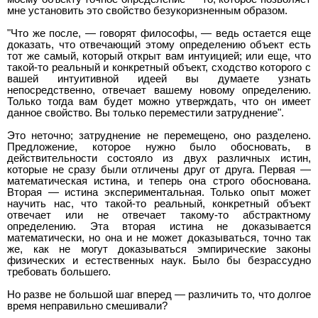
мне установить это свойство безукоризненным образом.
"Что же после, — говорят философы, — ведь остается еще
доказать, что отвечающий этому определению объект есть
тот же самый, который открыт вам интуицией; или еще, что
такой-то реальный и конкретный объект, сходство которого с
вашей интуитивной идеей вы думаете узнать
непосредственно, отвечает вашему новому определению.
Только тогда вам будет можно утверждать, что он имеет
данное свойство. Вы только переместили затруднение".
Это неточно; затруднение не перемещено, оно разделено.
Предложение, которое нужно было обосновать, в
действительности состояло из двух различных истин,
которые не сразу были отличены друг от друга. Первая —
математическая истина, и теперь она строго обоснована.
Вторая — истина экспериментальная. Только опыт может
научить нас, что такой-то реальный, конкретный объект
отвечает или не отвечает такому-то абстрактному
определению. Эта вторая истина не доказывается
математически, но она и не может доказываться, точно так
же, как не могут доказываться эмпирические законы
физических и естественных наук. Было бы безрассудно
требовать большего.
Но разве не большой шаг вперед — различить то, что долгое
время неправильно смешивали?