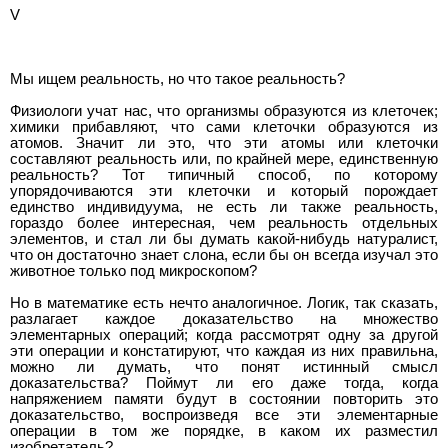
V
Мы ищем реальность, но что такое реальность?
Физиологи учат нас, что организмы образуются из клеточек;
химики прибавляют, что сами клеточки образуются из
атомов. Значит ли это, что эти атомы или клеточки
составляют реальность или, по крайней мере, единственную
реальность? Тот типичный способ, по которому
упорядочиваются эти клеточки и который порождает
единство индивидуума, не есть ли также реальность,
гораздо более интересная, чем реальность отдельных
элементов, и стал ли бы думать какой-нибудь натуралист,
что он достаточно знает слона, если бы он всегда изучал это
животное только под микроскопом?
Но в математике есть нечто аналогичное. Логик, так сказать,
разлагает каждое доказательство на множество
элементарных операций; когда рассмотрят одну за другой
эти операции и констатируют, что каждая из них правильна,
можно ли думать, что понят истинный смысл
доказательства? Поймут ли его даже тогда, когда
напряжением памяти будут в состоянии повторить это
доказательство, воспроизведя все эти элементарные
операции в том же порядке, в каком их разместил
изобретатель?