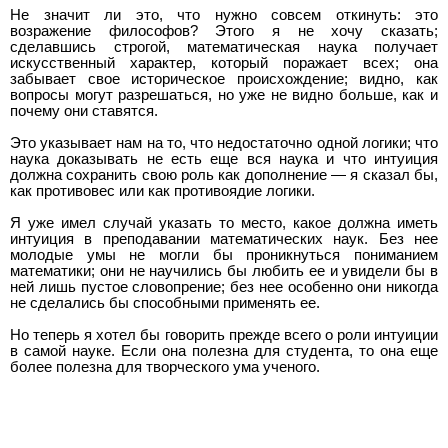
Не значит ли это, что нужно совсем откинуть: это
возражение философов? Этого я не хочу сказать;
сделавшись строгой, математическая наука получает
искусственный характер, который поражает всех; она
забывает свое историческое происхождение; видно, как
вопросы могут разрешаться, но уже не видно больше, как и
почему они ставятся.
Это указывает нам на то, что недостаточно одной логики; что
наука доказывать не есть еще вся наука и что интуиция
должна сохранить свою роль как дополнение — я сказал бы,
как противовес или как противоядие логики.
Я уже имел случай указать то место, какое должна иметь
интуиция в преподавании математических наук. Без нее
молодые умы не могли бы проникнуться пониманием
математики; они не научились бы любить ее и увидели бы в
ней лишь пустое словопрение; без нее особенно они никогда
не сделались бы способными применять ее.
Но теперь я хотел бы говорить прежде всего о роли интуиции
в самой науке. Если она полезна для студента, то она еще
более полезна для творческого ума ученого.