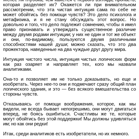
которая разделяет их? Окажется ли при внимательном
рассмотрении, что эта чистая интуиция сама по себе не
может обойтись без помощи чувств? Это дело психолога и
метафизика, и я не стану обсуждать этот вопрос. Но
довольно и того, что дело подлежит сомнению, чтобы я имел
право признавать и утверждать существенное различие
между двумя родами интуиции; у них не один и тот же объект
и они, по-видимому, пользуются двумя различными
способностями нашей души; можно сказать, что это два
прожектора, наведенные на два чуждые друг другу мира.
Интуиция чистого числа, интуиция чистых логических форм
как раз озаряет и направляет тех, кого мы назвали
аналитиками.
Она-то и позволяет им не только доказывать, но еще и
изобретать. Через нее-то они и подмечают сразу общий план
логического здания, и это — без всякого вмешательства со
стороны чувств.
Отказываясь от помощи воображения, которое, как мы
видели, не всегда бывает непогрешимо, они могут двигаться
вперед, не боясь ошибиться. Счастливы же те, которые
могут обойтись без этой поддержки! Мы должны удивляться
им; но как они редки!
Итак, среди аналитиков есть изобретатели, но их немного.