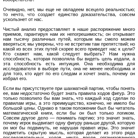
Очевидно, нет, мы еще не овладеем всецело реальностью;
то нечто, что создает единство доказательства, совсем
ускользнет от нас.
Чистый анализ предоставляет в наше распоряжение много
приемов, гарантируя нам их непогрешимость; он открывает
нам тысячу различных путей, которым мы смело можем
вверяться; мы уверены, что не встретим там препятствий; но
какой из всех этих путей скорее всего приведет нас к цели?
Кто скажет нам, какой следует выбрать? Нам нужна
способность, которая позволяла бы видеть цель издали, а
эта способность есть интуиция. Она необходима для
исследователя в выборе пути, она не менее необходима и
для того, кто идет по его следам и хочет знать, почему он
избрал его.
Если вы присутствуете при шахматной партии, чтобы понять
ее, вам недостаточно будет знать правила ходов фигур. Это
только позволило бы вам знать, что каждый ход сделан по
правилам игры, а это преимущество, конечно, не имело бы
большой цены. Однако в таком положении был бы читатель
математической книги, если бы он был только логиком.
Совсем другое дело — понимать партию; это значит знать,
почему игрок выдвигает одну фигуру раньше другой, которую
он мог бы подвинуть, не нарушая правил игры. Это значит
подметить скрытую мысль, которая делает из этого ряда
последовательных ходов нечто вроде организованного