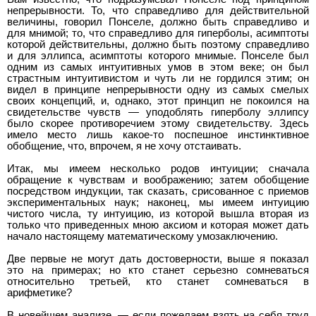
непрерывности. То, что справедливо для действительной
величины, говорил Понселе, должно быть справедливо и
для мнимой; то, что справедливо для гиперболы, асимптоты
которой действительны, должно быть поэтому справедливо
и для эллипса, асимптоты которого мнимые. Понселе был
одним из самых интуитивных умов в этом веке; он был
страстным интуитивистом и чуть ли не гордился этим; он
видел в принципе непрерывности одну из самых смелых
своих концепций, и, однако, этот принцип не покоился на
свидетельстве чувств — уподоблять гиперболу эллипсу
было скорее противоречием этому свидетельству. Здесь
имело место лишь какое-то поспешное инстинктивное
обобщение, что, впрочем, я не хочу отстаивать.
Итак, мы имеем несколько родов интуиции; сначала
обращение к чувствам и воображению; затем обобщение
посредством индукции, так сказать, срисованное с приемов
экспериментальных наук; наконец, мы имеем интуицию
чистого числа, ту интуицию, из которой вышла вторая из
только что приведенных мною аксиом и которая может дать
начало настоящему математическому умозаключению.
Две первые не могут дать достоверности, выше я показал
это на примерах; но кто станет серьезно сомневаться
относительно третьей, кто станет сомневаться в
арифметике?
В новейшем анализе, — если пожелаем взять на себя труд