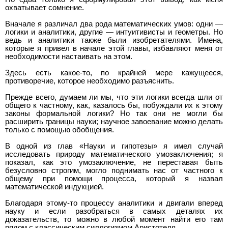
охватывает сомнение.
Вначале я различал два рода математических умов: одни —
логики и аналитики, другие — интуитивисты и геометры. Но
ведь и аналитики также были изобретателями. Имена,
которые я привел в начале этой главы, избавляют меня от
необходимости настаивать на этом.
Здесь есть какое-то, по крайней мере кажущееся,
противоречие, которое необходимо разъяснить.
Прежде всего, думаем ли мы, что эти логики всегда шли от
общего к частному, как, казалось бы, побуждали их к этому
законы формальной логики? Но так они не могли бы
расширить границы науки; научное завоевание можно делать
только с помощью обобщения.
В одной из глав «Науки и гипотезы» я имел случай
исследовать природу математического умозаключения; я
показал, как это умозаключение, не переставая быть
безусловно строгим, могло поднимать нас от частного к
общему при помощи процесса, который я назвал
математической индукцией.
Благодаря этому-то процессу аналитики и двигали вперед
науку и если разобраться в самых деталях их
доказательств, то можно в любой момент найти его там
рядом с классическим силлогизмом Аристотеля.