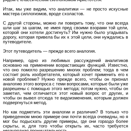
Итак, мы уже видим, что аналитики — не просто искусные
мастера силлогизмов, вроде схоластов.
С другой стороны, можно ли поверить тому, что они всегда
шли шаг за шагом, не имея пред своими взорами той цели,
которой они хотели достигнуть? Им нужно было угадывать
дорогу, которая привела бы их к этой цели, они нуждались в
путеводителе.
Этот путеводитель — прежде всего аналогия.
Например, одно из любимых рассуждений аналитиков
основано на применении возрастающих функций. Известно,
что оно помогло разрешению многих проблем; тогда в чем
состоит роль изобретателя, который хочет применить его к
новой проблеме? Нужно прежде всего, чтобы он признал
аналогию этого вопроса с теми вопросами, которые были уже
разрешены с помощью этого метода; потом нужно, чтобы он
заметил, чем отличается этот новый вопрос от других, и
чтобы он вывел отсюда те видоизменения, которым должен
подвергнуться метод.
Но как подметить эти аналогии и различия? В только что
приведенном мною примере они почти всегда очевидны, но я
мог бы подыскать другие примеры, где они гораздо более
скрыты, и, для того чтобы открыть их, часто требуется
незаурядная проницательность.