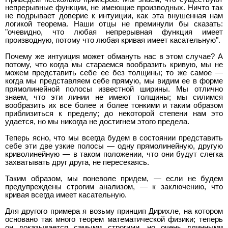
непрерывные функции, не имеющие производных. Ничто так
не подрывает доверие к интуиции, как эта внушенная нам
логикой теорема. Наши отцы не преминули бы сказать:
"очевидно, что любая непрерывная функция имеет
производную, потому что любая кривая имеет касательную".
Почему же интуиция может обмануть нас в этом случае? А
потому, что когда мы стараемся вообразить кривую, мы не
можем представить себе ее без толщины; то же самое —
когда мы представляем себе прямую, мы видим ее в форме
прямолинейной полосы известной ширины. Мы отлично
знаем, что эти линии не имеют толщины; мы силимся
вообразить их все более и более тонкими и таким образом
приблизиться к пределу; до некоторой степени нам это
удается, но мы никогда не достигнем этого предела.
Теперь ясно, что мы всегда будем в состоянии представить
себе эти две узкие полосы — одну прямолинейную, другую
криволинейную — в таком положении, что они будут слегка
захватывать друг друга, не пересекаясь.
Таким образом, мы поневоле придем, — если не будем
предупреждены строгим анализом, — к заключению, что
кривая всегда имеет касательную.
Для другого примера я возьму принцип Дирихле, на котором
основано так много теорем математической физики; теперь
он доказывается самыми строгими, но очень длинными