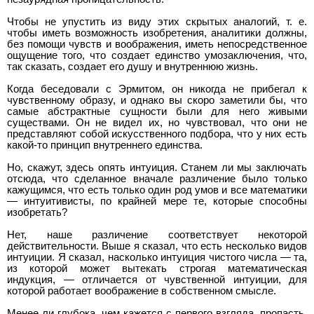
Чтобы не упустить из виду этих скрытых аналогий, т. е.
чтобы иметь возможность изобретения, аналитики должны,
без помощи чувств и воображения, иметь непосредственное
ощущение того, что создает единство умозаключения, что,
так сказать, создает его душу и внутреннюю жизнь.
Когда беседовали с Эрмитом, он никогда не прибегал к
чувственному образу, и однако вы скоро заметили бы, что
самые абстрактные сущности были для него живыми
существами. Он не видел их, но чувствовал, что они не
представляют собой искусственного подбора, что у них есть
какой-то принцип внутреннего единства.
Но, скажут, здесь опять интуиция. Станем ли мы заключать
отсюда, что сделанное вначале различение было только
кажущимся, что есть только один род умов и все математики
— интуитивисты, по крайней мере те, которые способны
изобретать?
Нет, наше различение соответствует некоторой
действительности. Выше я сказал, что есть несколько видов
интуиции. Я сказал, насколько интуиция чистого числа — та,
из которой может вытекать строгая математическая
индукция, — отличается от чувственной интуиции, для
которой работает воображение в собственном смысле.
Менее ли глубока, чем кажется с первого взгляда, пропасть,