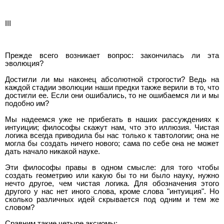
III
Прежде всего возникает вопрос: закончилась ли эта
эволюция?
Достигли ли мы наконец абсолютной строгости? Ведь на
каждой стадии эволюции наши предки также верили в то, что
достигли ее. Если они ошибались, то не ошибаемся ли и мы
подобно им?
Мы надеемся уже не прибегать в наших рассуждениях к
интуиции; философы скажут нам, что это иллюзия. Чистая
логика всегда приводила бы нас только к тавтологии; она не
могла бы создать ничего нового; сама по себе она не может
дать начало никакой науке.
Эти философы правы в одном смысле: для того чтобы
создать геометрию или какую бы то ни было науку, нужно
нечто другое, чем чистая логика. Для обозначения этого
другого у нас нет иного слова, кроме слова "интуиция". Но
сколько различных идей скрывается под одним и тем же
словом?
Сравним такие четыре аксиомы: