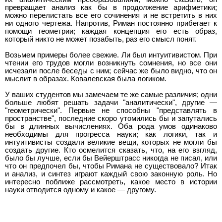
превращает анализ как бы в продолжение арифметики;
можно перелистать все его сочинения и не встретить в них
ни одного чертежа. Напротив, Риман постоянно прибегает к
помощи геометрии; каждая концепция его есть образ,
который никто не может позабыть, раз его смысл понят.
Возьмем примеры более свежие. Ли был интуитивистом. При
чтении его трудов могли возникнуть сомнения, но все они
исчезали после беседы с ним; сейчас же было видно, что он
мыслит в образах. Ковалевская была логиком.
У ваших студентов мы замечаем те же самые различия; одни
больше любят решать задачи "аналитически", другие —
"геометрически". Первые не способны "представлять в
пространстве", последние скоро утомились бы и запутались
бы в длинных вычислениях. Оба рода умов одинаково
необходимы для прогресса науки; как логики, так и
интуитивисты создали великие вещи, которых не могли бы
создать другие. Кто осмелится сказать, что, на его взгляд,
было бы лучше, если бы Вейерштрасс никогда не писал, или
что он предпочел бы, чтобы Римана не существовало? Итак
и анализ, и синтез играют каждый свою законную роль. Но
интересно поближе рассмотреть, какое место в истории
науки отводится одному и какое — другому.