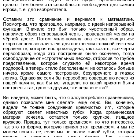
целого. Тем более эта способность необходима для самого
игрока, т. е. для изобретателя.
Оставим это сравнение и вернемся к математике.
Посмотрим, что произошло, например, с идеей непрерывной
функции. Вначале это был только чувственный образ,
например образ непрерывной черты, проведенной мелом на
чёрной доске. Потом мало-помалу она стала очищаться:
скоро воспользовались ею для построения сложной системы
неравенств, которая воспроизводила, так сказать, все черты
первообраза; когда это построение было окончено, тогда
освободили ее от «строительных лесов», отбросив то грубое
представление, которое служило ей некоторое время
подпорой, а теперь стало бесполезным; не осталось больше
ничего, кроме самого построения, безупречного в глазах
логика. Однако же если бы первообраз совершенно исчез из
нашей памяти, как бы мы угадали, по какой прихоти были
построены так, одно за другим, эти неравенства?
Вы найдете, может быть, что я злоупотребляю сравнениями;
однако позвольте мне сделать еще одно. Вы, конечно,
видели те тонкие соединения кремнистых игл, которые
образуют скелет известных губок. Когда органическая
материя исчезла, остается только хрупкое, изящное
кружево. Правда, тут только кремнезем, но что интересно,
так это та форма, которую принял этот кремнезем, и мы не
можем понять ее, если мы не знаем живой губки, которая
именно и придала ему такую форму. Так, старые