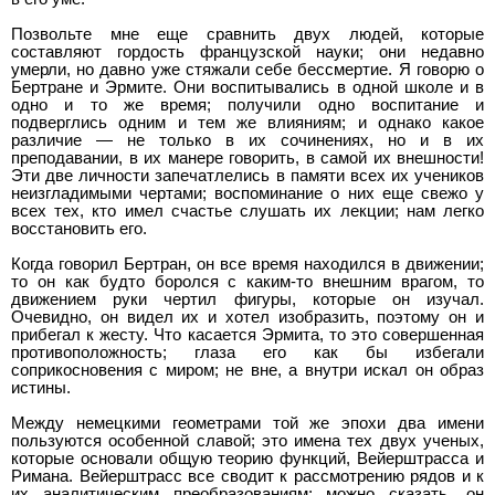
Позвольте мне еще сравнить двух людей, которые
составляют гордость французской науки; они недавно
умерли, но давно уже стяжали себе бессмертие. Я говорю о
Бертране и Эрмите. Они воспитывались в одной школе и в
одно и то же время; получили одно воспитание и
подверглись одним и тем же влияниям; и однако какое
различие — не только в их сочинениях, но и в их
преподавании, в их манере говорить, в самой их внешности!
Эти две личности запечатлелись в памяти всех их учеников
неизгладимыми чертами; воспоминание о них еще свежо у
всех тех, кто имел счастье слушать их лекции; нам легко
восстановить его.
Когда говорил Бертран, он все время находился в движении;
то он как будто боролся с каким-то внешним врагом, то
движением руки чертил фигуры, которые он изучал.
Очевидно, он видел их и хотел изобразить, поэтому он и
прибегал к жесту. Что касается Эрмита, то это совершенная
противоположность; глаза его как бы избегали
соприкосновения с миром; не вне, а внутри искал он образ
истины.
Между немецкими геометрами той же эпохи два имени
пользуются особенной славой; это имена тех двух ученых,
которые основали общую теорию функций, Вейерштрасса и
Римана. Вейерштрасс все сводит к рассмотрению рядов и к
их аналитическим преобразованиям; можно сказать, он