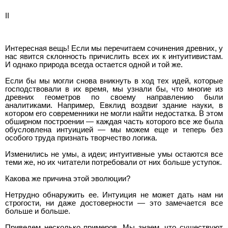
II
Интересная вещь! Если мы перечитаем сочинения древних, у
нас явится склонность причислить всех их к интуитивистам.
И однако природа всегда остается одной и той же.
Если бы мы могли снова вникнуть в ход тех идей, которые
господствовали в их время, мы узнали бы, что многие из
древних геометров по своему направлению были
аналитиками. Например, Евклид воздвиг здание науки, в
котором его современники не могли найти недостатка. В этом
обширном построении — каждая часть которого все же была
обусловлена интуицией — мы можем еще и теперь без
особого труда признать творчество логика.
Изменились не умы, а идеи; интуитивные умы остаются все
теми же, но их читатели потребовали от них больше уступок.
Какова же причина этой эволюции?
Нетрудно обнаружить ее. Интуиция не может дать нам ни
строгости, ни даже достоверности — это замечается все
больше и больше.
Приведем несколько примеров. Мы знаем, что существуют