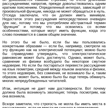
рассуждениями; напротив, прежде довольствовались одним
кратким пояснением. Определенный интеграл, зависящий от
произвольной функции, никогда не может обращаться в нуль.
Отсюда заключали, что он должен иметь минимум.
Недостаток этого рассуждения непосредственно очевиден
для нас, потому что мы употребляем абстрактный термин
"функция" и потому что мы освоились со всеми
особенностями, которые могут иметь функции, когда это
слово понимается в самом общем значении.
Но этого бы не было, если бы мы пользовались
конкретными образами — если бы, например, смотрели на
эту функцию как на электрический потенциал; можно было
бы справедливо утверждать, что электростатическое
равновесие может быть достигнуто. Однако, может быть,
сравнение из физики возбудило бы некоторое смутное
недоверие. Но если бы постараться перевести рассуждение
на язык геометрии, средний между языком анализа и физики,
то этого недоверия, без сомнения, не возникало бы и, таким
образом, может быть, можно было бы еще теперь обмануть
многих непредубежденных читателей.
Итак, интуиция не дает нам достоверности. Вот почему
должна была возникнуть эволюция; теперь посмотрим, как
она возникла.
Вскоре заметили, что строгость не могла бы иметь места в
рассуждениях, если не ввести ее сначала в определения.