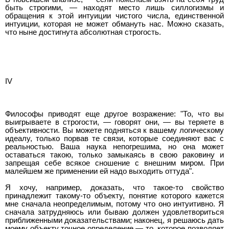
быть строгими, — находят место лишь силлогизмы и
обращения к этой интуиции чистого числа, единственной
интуиции, которая не может обмануть нас. Можно сказать,
что ныне достигнута абсолютная строгость.
IV
Философы приводят еще другое возражение: "То, что вы
выигрываете в строгости, — говорят они, — вы теряете в
объективности. Вы можете подняться к вашему логическому
идеалу, только порвав те связи, которые соединяют вас с
реальностью. Ваша наука непогрешима, но она может
оставаться такою, только замыкаясь в свою раковину и
запрещая себе всякое сношение с внешним миром. При
малейшем же применении ей надо выходить оттуда".
Я хочу, например, доказать, что такое-то свойство
принадлежит такому-то объекту, понятие которого кажется
мне сначала неопределимым, потому что оно интуитивно. Я
сначала затрудняюсь или бываю должен удовлетвориться
приближенными доказательствами; наконец, я решаюсь дать
моему объекту точное определение — то, которое позволяет