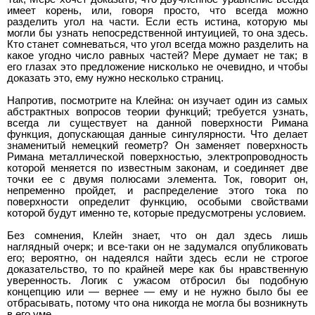
имеет корень, или, говоря просто, что всегда можно
разделить угол на части. Если есть истина, которую мы
могли бы узнать непосредственной интуицией, то она здесь.
Кто станет сомневаться, что угол всегда можно разделить на
какое угодно число равных частей? Мере думает не так; в
его глазах это предложение нисколько не очевидно, и чтобы
доказать это, ему нужно несколько страниц.
Напротив, посмотрите на Клейна: он изучает один из самых
абстрактных вопросов теории функций; требуется узнать,
всегда ли существует на данной поверхности Римана
функция, допускающая данные сингулярности. Что делает
знаменитый немецкий геометр? Он заменяет поверхность
Римана металлической поверхностью, электропроводность
которой меняется по известным законам, и соединяет две
точки ее с двумя полюсами элемента. Ток, говорит он,
непременно пройдет, и распределение этого тока по
поверхности определит функцию, особыми свойствами
которой будут именно те, которые предусмотрены условием.
Без сомнения, Клейн знает, что он дал здесь лишь
наглядный очерк; и все-таки он не задумался опубликовать
его; вероятно, он надеялся найти здесь если не строгое
доказательство, то по крайней мере как бы нравственную
уверенность. Логик с ужасом отбросил бы подобную
концепцию или — вернее — ему и не нужно было бы ее
отбрасывать, потому что она никогда не могла бы возникнуть
в его уме.