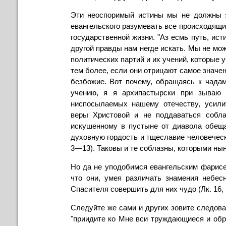
Эти неоспоримый истины мы не должны з
евангельского разумевать все происходящи
государственной жизни. "Аз есмь путь, исти
другой правды нам негде искать. Мы не мож
политических партий и их учений, которые у
тем более, если они отрицают самое значе
безбожие. Вот почему, обращаясь к чада
учению, я я архипастырски при зываю 
ниспосылаемых нашему отечеству, усилит
веры Христовой и не под­даваться собл
искушенному в пустыне от диавола обеща
духовную гордость и тщеславие человеческо
3—13). Таковы и те соблазны, которыми ны
Но да не уподобимся евангельским фарис
что они, yмея различать знамения небес
Спасителя совершить для них чудо (Лк. 16,
Следуйте же сами и других зовите следоват
"приидите ко Мне вси труждающиеся и обр