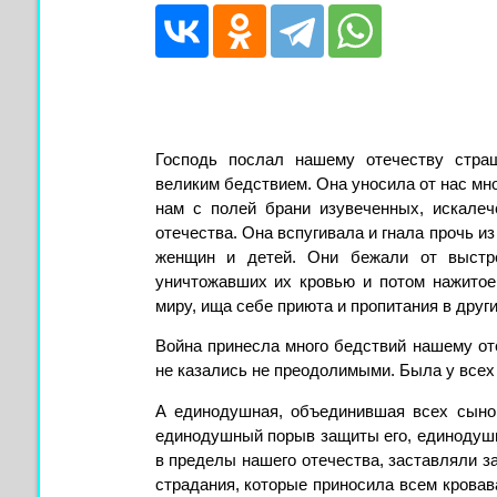
Господь послал нашему отечеству стра
великим бедствием. Она уносила от нас мн
нам с полей брани изувеченных, искалеч
отечества. Она вспугивала и гнала прочь и
женщин и детей. Они бежали от выстр
уничтожавших их кровью и потом нажито
миру, ища себе приюта и пропитания в дру
Война принесла много бедствий нашему от
не казались не преодолимыми. Была у всех 
А единодушная, объединившая вcех сыно
единодушный порыв защиты его, единодушно
в пределы нашего отечества, заставляли за
страдания, которые приносила всем кровава