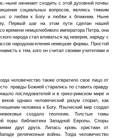
бе,–ныне начинает сходить с этой духовной почвы
 решения социальных вопросов, являясь тяжким
вых: о любви к Богу и любви к ближним. Ныне
тву. Первый шаг на этом пути сделан нашей
 со времени немцелюбивого императора Петра, она
усского народа стал вливаться яд неверия, наряду с
ассов народонаселения немецкие формы. Простой
нависть к тем, кого он считал своими учителями и
когда человечество также отвратило свое лицо от
есто правды Божией старались по­ ставить правду
 нашло последователей и в греко-римском мире и
веков однако человеческий разум спорил, как
ношении человека к Богу. Языческий мир создал
невековье создало теологию. Толстые томы
сей поры библиотеки Западной Европы. Споры
ниями друг друга. Лилась кровь христиан от
Западе религиозные войны. Тогда человечество