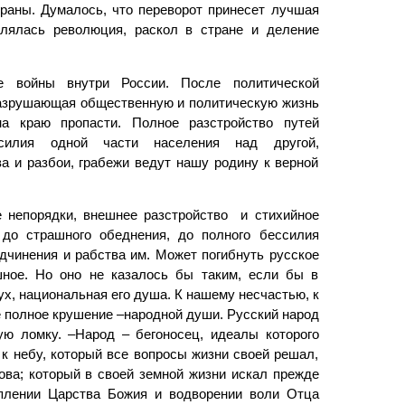
раны. Думалось, что переворот принесет лучшая
блялась революция, раскол в стране и деление
е войны внутри России. После политической
разрушающая общественную и политическую жизнь
на краю пропасти. Полное разстройство путей
силия одной части населения над другой,
 и разбои, грабежи ведут нашу родину к верной
е непорядки, внешнее разстройство и стихийное
 до страшного обеднения, до полного бессилия
чинения и раб­ства им. Может погибнуть русское
шное. Но оно не казалось бы таким, если бы в
х, национальная его душа. К нашему несчастью, к
 полное крушение –народной души. Русский народ
ю ломку. –Народ – бегоносец, идеалы которого
к небу, кото­рый все вопросы жизни своей решал,
ова; который в своей земной жизни искал прежде
плении Царства Божия и водворении воли Отца