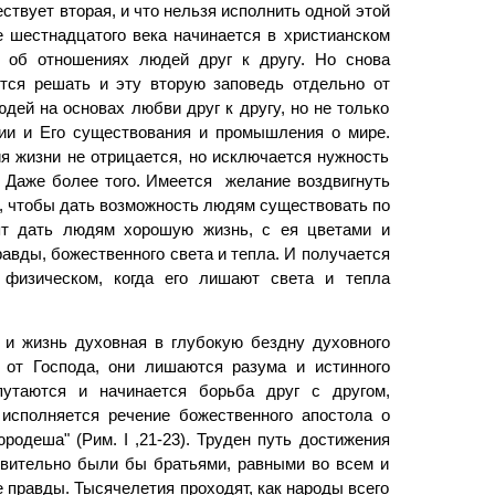
ствует вторая, и что нельзя исполнить одной этой
е шестнадцатого века начинается в христианском
 об отношениях людей друг к другу. Но снова
тся решать и эту вторую заповедь отдельно от
дей на основах любви друг к другу, но не только
нии и Его существования и промышления о мире.
я жизни не отрицается, но исключается нужность
. Даже более того. Имеется желание воздвигнуть
, чтобы дать возможность людям существовать по
ят дать людям хорошую жизнь, с ея цветами и
равды, божественного света и тепла. И получается
 физическом, когда его лишают света и тепла
я и жизнь духовная в глубокую бездну духовного
 от Господа, они лишаются разума и истинного
путаются и начинается борьба друг с другом,
исполняется речение божественного апостола о
одеша" (Рим. I ,21-23). Труден путь достижения
твительно были бы братьями, равными во всем и
­ правды. Тысячелетия проходят, как народы всего