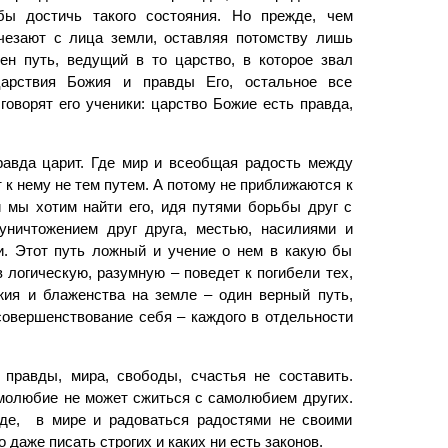
бы достичь такого состояния. Но прежде, чем
счезают с лица земли, оставляя потомству лишь
ен путь, ведущий в то царство, в которое звал
царствия Божия и правды Его, остальное все
говорят его уче­ники: царство Божие есть правда,
равда царит. Где мир и всеобщая радость между
 к нему не тем путем. А потому не приближаются к
 мы хотим найти его, идя пу­тями борьбы друг с
 уничтожением друг друга, местью, насилиями и
и. Этот путь ложный и учение о нем в какую бы
 логическую, разумную – поведет к погибели тех,
жия и блаженства на земле – один верный путь,
совершенствование себя – каждого в отдельности
правды, мира, свободы, счастья не составить.
молюбие не может сжиться с самолюбием других.
вде, в мире и радоваться радостями не своими
о даже писать строгих и каких ни есть законов.