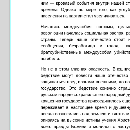
ним — кровавый события внутри нашей ст
времена. Однако по мере того, как углу
населения на партии стал увеличиваться.
Начались междоусобия, погромы, целы
революции началась социальная распря, 
страны. Теперь наше отечество стоит 
сообщения, безработица и голод, на
братоубийственные междоусобия, убийства
погибели.
Но не в этом главная опасность. Внешни
бедствие могут довести наше отечество
защищаться пред врагами внешними, до под
государство. Это бедствие конечно стра
русском народе сохранился его народный ду
крушению государства присоединилось еще
переживает в настоящее время и душевну
всегда возносились над землею и тяготели 
опираясь на высокие истины учения Христ
всего правды Божией и молился о насту