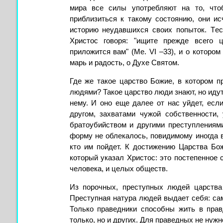
мира все силы употребляют на то, что
приблизиться к такому состоянию, они и
историю неудавшихся своих попыток. Tес
Христос говоря: "ищите прежде всего 
приложится вам" (Me. VI –33), и о котором 
марь и радость, о Духе Святом.
Где же такое царство Божие, в котором п
людями? Такое царство люди знают, но идут
нему. И оно еще дaлее от нас уйдет, если
другом, захватами чужой собствен­ности,
братоубийством и другими преступлениям
форму не облекалось, повидимому иногда в
кто им пойдет. К достижению Царства Бо
который указал Христос: это постепенное 
человека, и целых обществ.
Из порочных, преступных людей царства 
Преступная натура людей выдает себя: са
Только праведники способны жить в пpa
только, но и дру­гих. Для праведных не нужн