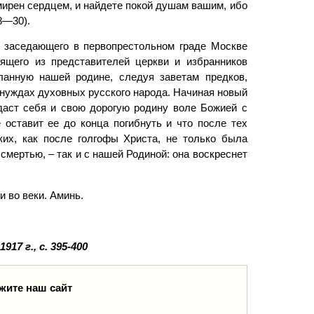
смирен сердцем, и найдете покой душам вашим, ибо
8—30).
у заседающего в первопрестольном граде Москве
оящего из представителей церкви и избранников
ланную нашей родине, следуя заветам предков,
 нуждах духовных русского народа. Начиная новый
даст себя и свою дорогую родину воле Божией с
 оставит ее до конца погибнуть и что после тех
ких, как после голгофы Христа, не только была
смертью, – так и с нашей Родиной: она воскреснет
и во веки. Аминь.
7 г., с. 395-400
жите наш сайт