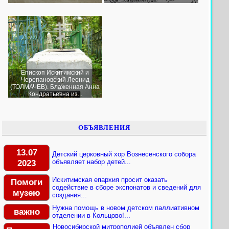
Епископ Искитимский и
Черепановский Леонид
(ТОЛМАЧЕВ). Блаженная Анна
Кондратьевна из...
ОБЪЯВЛЕНИЯ
13.07
Детский церковный хор Вознесенского собора
2023
объявляет набор детей...
Искитимская епархия просит оказать
Помоги
содействие в сборе экспонатов и сведений для
музею
создания...
Нужна помощь в новом детском паллиативном
важно
отделении в Кольцово!...
Новосибирской митрополией объявлен сбор