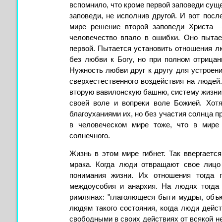
вспомнило, что кроме первой заповеди суще
заповеди, не исполнив другой. И вот посл
мире решение второй заповеди Христа –
человечество впало в ошибки. Оно пытае
первой. Пы­тается установить отношения лю
без любви к Богу, но при полном отрица
Нужность любви друг к другу для устроени
сверхестественного воздействия на людей
вторую вавилонскую башню, систему жизни
своей воле и вопреки воле Божией. Хот
благоуханиями их, но без участия солнца п
в человеческом мире тоже, что в мире
солнечного.
Жизнь в этом мире гибнет. Так ввергаетс
мрака. Когда люди отвращают свое лицо
понимания жизни. Их отношения тогда 
междоусобия и анархия. На людях тогда 
римлянах: "глаголющеся быти мудры, объюр
людям такого состояния, когда люди дейс
свободными в своих действиях от всякой не