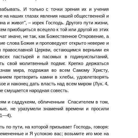
абывать. И только с точки зрения их и учения
е на наших глазах явления нашей общественной и
на и живот", – изрек Господь. Другого пути жизни,
ем приобщиться всецело к той или другой из этих
чат иначе, не так, как Божественное Откровение, а
ние слова Божия и проповедуют открыто неверие и
м православной Церк­ви, остающимся верными ея
всех пастырей и пасомых в годинуиспытаний,
ь свой молитвен­ный подвиг. Крепко держаться
азнам мира, подражая во всем Самому Христу,
нием претворить камни в хлебы, удовлетворять
е и наконец дать власть над всем миром (Лук. 4,
не смущается народная совесть.
еям и саддукеям, обличенным Спасителем в том,
ные, не уразумели знамений времени и просили
 1—4).
ь по пути, на которой призывает Господь, говоря:
емененные и Я успокою вас; возьмите иго мое на