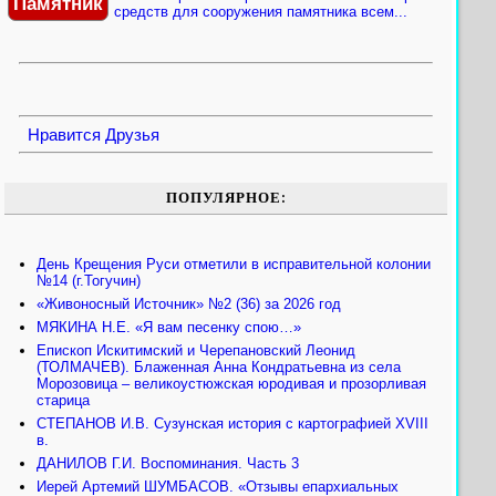
Памятник
средств для сооружения памятника всем...
Нравится
Друзья
ПОПУЛЯРНОЕ:
День Крещения Руси отметили в исправительной колонии
№14 (г.Тогучин)
«Живоносный Источник» №2 (36) за 2026 год
МЯКИНА Н.Е. «Я вам песенку спою…»
Епископ Искитимский и Черепановский Леонид
(ТОЛМАЧЕВ). Блаженная Анна Кондратьевна из села
Морозовица – великоустюжская юродивая и прозорливая
старица
СТЕПАНОВ И.В. Сузунская история с картографией XVIII
в.
ДАНИЛОВ Г.И. Воспоминания. Часть 3
Иерей Артемий ШУМБАСОВ. «Отзывы епархиальных