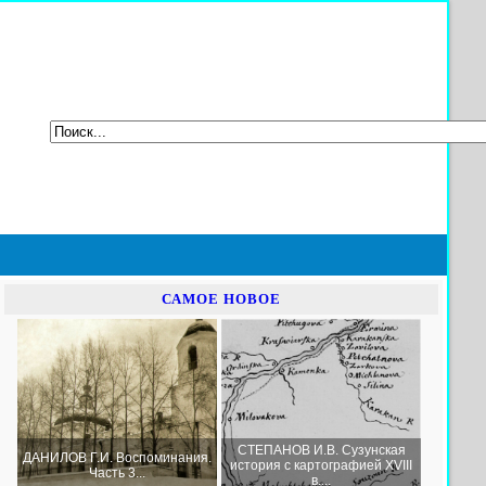
САМОЕ НОВОЕ
СТЕПАНОВ И.В. Сузунская
ДАНИЛОВ Г.И. Воспоминания.
история с картографией XVIII
Часть 3...
в....