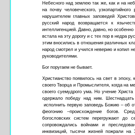
Небесного над землею так же, как и на не
на почву человеческого, узкопартийного
нарушителем главных заповедей Христо
русский народ возвращается к язычес
интеллигенцией. Давно, давно, но особенно
встала на эту дорогу и с тех пор в недра р
этим вносились в отношения различных кл
народ смотрел и учился неверию и копил не
руководителями.
Бог поругаем не бывает.
Христианство появилось на свет в эпоху, 
своего Творца и Промыслителя, когда на м
своего суемудрого ума. Но учение Христа
одержало победу над ним. Шестнадцать 
исполнить первую заповедь Божию – об от
феогонию –происхождение богов. Сред
богословских систем перегружают до 
сопровождались войнами и преследова
инквизиций, тысячи жизней пожрали на 