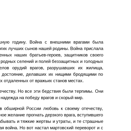
шную годину. Война с внешними врагами была
огих лучших сынов нашей родины. Война прислала
енных наших братьев-героев, защитников своего
з родных селений и полей беззащитных и голодных
елов орудий врагов, разрушавших их жилища,
е достояние, делавших их нищими бродящими по
гих отдаленных от вражьих станов местах.
ечеству. Но все эти бедствия были терпимы. Они
надежда на победу врагов и скорый мир.
в обширной Poccии любовь к своему отечеству,
е желание прогнать дерзкого врага, вступившего
бы­вать и тяжкие жертвы и утраты, и те страшные
я война. Но вот настал мартовский переворот и с