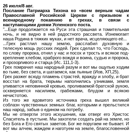
26 июля/8 авг.
Послание Патриарха Тихона ко «всем верным чадам
Православной Российской Церкви с призывом к
всенародному покаянию в грехах, в связи с
наступающими днями Успенского поста.
"...Еще продолжается на Руси эта страшная и томительная
ночь, и не видно в ней радостного рассвета. Изнемогает
наша Родина в тяжких муках, и нет врача, исцеляющего её...
...Грех растлил нашу землю, расслабил духовную и
телесную мощь русских людей. Грех сделал то, что Господь,
по слову пророка, отнял у нас и посох и трость и всякое под-
крепление хлебом, храброго вождя и воина, судью и пророка,
и прозорливого и старца (Ис. 111,1-3).
Грех помрачил наш народный разум и вот мы ощупью ходим
во тьме, без света, и шатаемся, как пьяные (Иов, ХП,25).
Грех разжег всюду пламень страстей, вражду и злобу, и брат
восстал на брата, тюрьмы наполнились узниками, земля
упивается неповинной кровью, проливаемой братской рукою,
оскверняется насилием, грабежами, блудом и всякою
нечистотою.
Из того же ядовитого источника греха вышел великий
соблазн чувственных земных благ, которыми и прельстился
наш народ, забыв о едином на потребу.
Мы не отвергли этого искушения, как отверг его Христос
Спаситель в пустыне. Мы захотели создать рай на земле, но
без Бога и Его святых заветов. Бог же поругаем не бывает. И
вот мы алчем, жаждем и наготуем на земле, благословенной