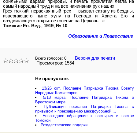
обильными дарами природы, и печать проклятия легла на
самый народный труд и на все начинания рук наших.
Грех тяжкий, нераскаянный грех — вызвал сатану из бездны,
извергающего ныне хулу на Господа и Христа Его и
воздвигающего открытое гонение на Церковь...»
Томские Еп. Вед., 1919, № 10
Образование и Православие
Версия для печати
Всего голосов:
0
Просмотров: 1554
Не пропустите:
13/26 окт. Послание Патриарха Тихона Совету
Народных Комиссаров
5/18 марта. Послание Патриарха Тихона о
Брестском мире
Публикация послания Патриарха Тихона с
призывом к прекращению междоусобной ...
Новогоднее обращение к пастырям и пастве
Томской
Рождественские подарки