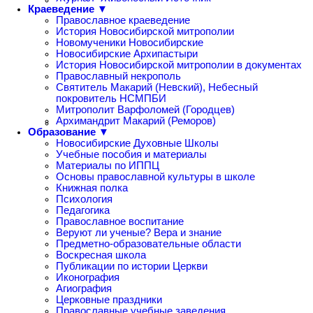
Краеведение ▼
Православное краеведение
История Новосибирской митрополии
Новомученики Новосибирские
Новосибирские Архипастыри
История Новосибирской митрополии в документах
Православный некрополь
Святитель Макарий (Невский), Небесный
покровитель НСМПБИ
Митрополит Варфоломей (Городцев)
Архимандрит Макарий (Реморов)
Образование ▼
Новосибирские Духовные Школы
Учебные пособия и материалы
Материалы по ИППЦ
Основы православной культуры в школе
Книжная полка
Психология
Педагогика
Православное воспитание
Веруют ли ученые? Вера и знание
Предметно-образовательные области
Воскресная школа
Публикации по истории Церкви
Иконография
Агиография
Церковные праздники
Православные учебные заведения