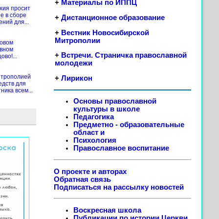
+
Материалы по ИППЦ
хия просит
е в сборе
+
Дистанционное образование
ений для...
+
Вестник Новосибирской
Митрополии
новом
ивном
+
Встречи. Страничка православной
во!...
молодежи
итрополией
+
Лирикон
едств для
ика всем...
Основы православной
культуры в школе
Педагогика
Предметно - образовательные
област
и
Психология
Православное воспитание
О проекте и авторах
Обратная связь
Подписаться на рассылку новостей
Воскресная школа
Публикации по истории Церкви