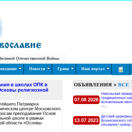
Великой Отечественной Войны
еведение
Новости
Грани
Наш портал
ОБЪЯВЛЕНИЯ
>
ВСЕ
ния в школах ОПК в
Основы религиозной
Никольская ярмар
традиционных на
07.08 2026
колокольным звон
ятейшего Патриарха
—...
ническом центре Московского
просам преподавания Основ
Детский церковны
льной школе в рамках
13.07 2023
Вознесенского со
ной области «Основы
объявляет набор д