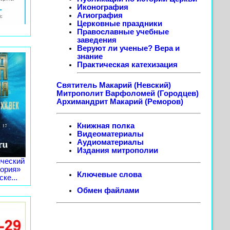
Иконография
Агиография
Церковные праздники
Православные учебные
заведения
Веруют ли ученые? Вера и
знание
Практическая катехизация
Святитель Макарий (Невский)
Митрополит Варфоломей (Городцев)
Архимандрит Макарий (Реморов)
Книжная полка
Видеоматериалы
Аудиоматериалы
Издания митрополии
ческий
тория»
Ключевые слова
ке...
Обмен файлами