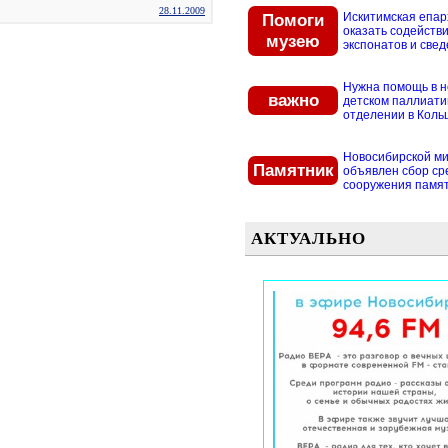
28.11.2009
Помоги
Искитимская епар
оказать содействи
музею
экспонатов и свед
Нужна помощь в 
важно
детском паллиат
отделении в Кольцо
Новосибирской м
Памятник
объявлен сбор ср
сооружения памятн
АКТУАЛЬНО