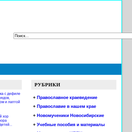
РУБРИКИ
ка с дефиле
+
Православное краеведение
рядов,
ом и лаптой
+
Православие в нашем крае
+
Новомученики Новосибирские
й хор
бора
+
Учебные пособия и материалы
етей...