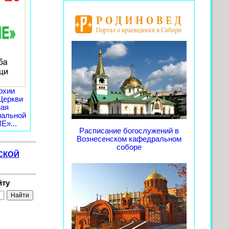
рхии
Церкви
ная
иальной
»...
Расписание богослужений в
Вознесенском кафедральном
соборе
СКОЙ
йту