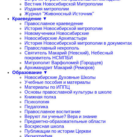
Вестник Новосибирской Митрополии
Издания митрополии
Журнал "Живоносный Источник"
Краеведение ▼
Православное краеведение
История Новосибирской митрополии
Новомученики Новосибирские
Новосибирские Архипастыри
История Новосибирской митрополии в документах
Православный некрополь
Святитель Макарий (Невский), Небесный
покровитель НСМПБИ
Митрополит Варфоломей (Городцев)
Архимандрит Макарий (Реморов)
Образование ▼
Новосибирские Духовные Школы
Учебные пособия и материалы
Материалы по ИППЦ
Основы православной культуры в школе
Книжная полка
Психология
Педагогика
Православное воспитание
Веруют ли ученые? Вера и знание
Предметно-образовательные области
Воскресная школа
Публикации по истории Церкви
Иконография