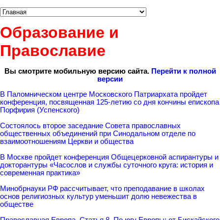
Образование и
Православие
Вы смотрите мобильную версию сайта.
Перейти к полной
версии
В Паломническом центре Московского Патриархата пройдет
конференция, посвященная 125-летию со дня кончины епископа
Порфирия (Успенского)
Состоялось второе заседание Совета православных
общественных объединений при Синодальном отделе по
взаимоотношениям Церкви и общества
В Москве пройдет конференция Общецерковной аспирантуры и
докторантуры «Часослов и службы суточного круга: история и
современная практика»
Минобрнауки РФ рассчитывает, что преподавание в школах
основ религиозных культур уменьшит долю невежества в
обществе
Православная Европа. Статья 8. По югу Европы: от Бискайского