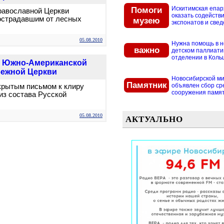
Помоги
Искитимская епар
равославной Церкви
оказать содействи
пострадавшим от лесных
музею
экспонатов и свед
05.08.2010
Нужна помощь в 
важно
детском паллиат
отделении в Кольцо
у Южно-Американской
бежной Церкви
Новосибирской м
Памятник
объявлен сбор ср
крытым письмом к клиру
сооружения памятн
з состава Русской
05.08.2010
АКТУАЛЬНО