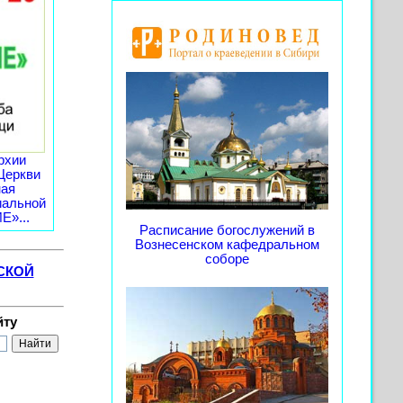
рхии
Церкви
ная
иальной
»...
Расписание богослужений в
Вознесенском кафедральном
соборе
СКОЙ
йту