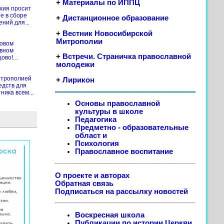
+
Материалы по ИППЦ
хия просит
е в сборе
+
Дистанционное образование
ений для...
+
Вестник Новосибирской
Митрополии
новом
ивном
+
Встречи. Страничка православной
во!...
молодежи
итрополией
+
Лирикон
едств для
ика всем...
Основы православной
культуры в школе
Педагогика
Предметно - образовательные
област
и
Психология
Православное воспитание
О проекте и авторах
Обратная связь
Подписаться на рассылку новостей
Воскресная школа
Публикации по истории Церкви