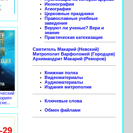
Иконография
Агиография
Церковные праздники
Православные учебные
заведения
Веруют ли ученые? Вера и
знание
Практическая катехизация
Святитель Макарий (Невский)
Митрополит Варфоломей (Городцев)
Архимандрит Макарий (Реморов)
Книжная полка
Видеоматериалы
Аудиоматериалы
Издания митрополии
ческий
тория»
Ключевые слова
ке...
Обмен файлами