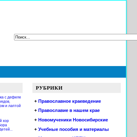
РУБРИКИ
ка с дефиле
+
Православное краеведение
рядов,
ом и лаптой
+
Православие в нашем крае
+
Новомученики Новосибирские
й хор
бора
+
Учебные пособия и материалы
етей...