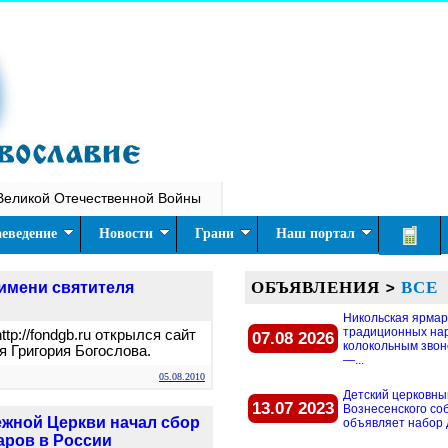
Великой Отечественной Войны
еведение
Новости
Грани
Наш портал
ОБЪЯВЛЕНИЯ
>
ВСЕ
имени святителя
Никольская ярмар
традиционных на
tp://fondgb.ru открылся сайт
07.08 2026
колокольным звон
 Григория Богослова.
—...
05.08.2010
Детский церковны
13.07 2023
Вознесенского со
ежной Церкви начал сбор
объявляет набор д
аров в России