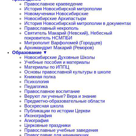
Православное краеведение
История Новосибирской митрополии
Новомученики Новосибирские
Новосибирские Архипастыри
История Новосибирской митрополии в документах
Православный некрополь
Святитель Макарий (Невский), Небесный
покровитель НСМПБИ
Митрополит Варфоломей (Городцев)
Архимандрит Макарий (Реморов)
Образование ▼
Новосибирские Духовные Школы
Учебные пособия и материалы
Материалы по ИППЦ
Основы православной культуры в школе
Книжная полка
Психология
Педагогика
Православное воспитание
Веруют ли ученые? Вера и знание
Предметно-образовательные области
Воскресная школа
Публикации по истории Церкви
Иконография
Агиография
Церковные праздники
Православные учебные заведения
Православие для начинающих