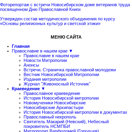
Фоторепортаж с встречи Новосибирском доме ветеранов труда
посвященном Дню Православной Книги
Утвержден состав методического объединения по курсу
«Основы религиозных культур и светской этики»
МЕНЮ САЙТА
Главная
Православие в нашем крае ▼
Православие в нашем крае
Новости Митрополии
Анонсы
Встречи. Страничка православной молодежи
Вестник Новосибирской Митрополии
Издания митрополии
Журнал "Живоносный Источник"
Краеведение ▼
Православное краеведение
История Новосибирской митрополии
Новомученики Новосибирские
Новосибирские Архипастыри
История Новосибирской митрополии в документах
Православный некрополь
Святитель Макарий (Невский), Небесный
покровитель НСМПБИ
Митрополит Варфоломей (Городцев)