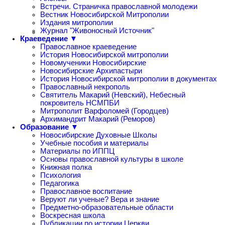
Встречи. Страничка православной молодежи
Вестник Новосибирской Митрополии
Издания митрополии
Журнал "Живоносный Источник"
Краеведение ▼
Православное краеведение
История Новосибирской митрополии
Новомученики Новосибирские
Новосибирские Архипастыри
История Новосибирской митрополии в документах
Православный некрополь
Святитель Макарий (Невский), Небесный
покровитель НСМПБИ
Митрополит Варфоломей (Городцев)
Архимандрит Макарий (Реморов)
Образование ▼
Новосибирские Духовные Школы
Учебные пособия и материалы
Материалы по ИППЦ
Основы православной культуры в школе
Книжная полка
Психология
Педагогика
Православное воспитание
Веруют ли ученые? Вера и знание
Предметно-образовательные области
Воскресная школа
Публикации по истории Церкви