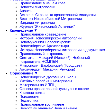
Православие в нашем крае
Новости Митрополии
Анонсы
Встречи. Страничка православной молодежи
Вестник Новосибирской Митрополии
Издания митрополии
Журнал "Живоносный Источник"
Краеведение ▼
Православное краеведение
История Новосибирской митрополии
Новомученики Новосибирские
Новосибирские Архипастыри
История Новосибирской митрополии в документах
Православный некрополь
Святитель Макарий (Невский), Небесный
покровитель НСМПБИ
Митрополит Варфоломей (Городцев)
Архимандрит Макарий (Реморов)
Образование ▼
Новосибирские Духовные Школы
Учебные пособия и материалы
Материалы по ИППЦ
Основы православной культуры в школе
Книжная полка
Психология
Педагогика
Православное воспитание
Веруют ли ученые? Вера и знание