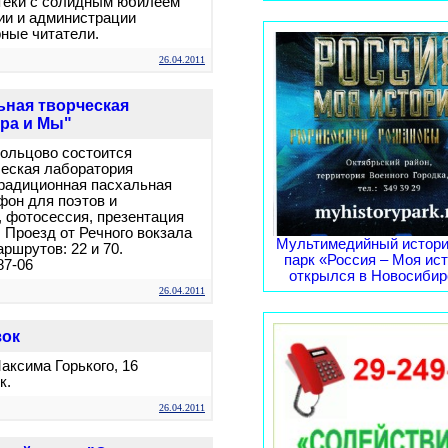
отеки с солидным юбилеем
ии и администрации
рные читатели.
26.04.2011
ьная творческая
ра и Мы"
 Кольцово состоится
ческая лаборатория
радиционная пасхальная
фон для поэтов и
, фотосессия, презентация
 Проезд от Речного вокзала
Мультимедийный истори
аршрутов: 22 и 70.
парк «Россия – Моя ис
87-06
открылся в Новосибирс
26.04.2011
зок
Максима Горького, 16
к.
26.04.2011