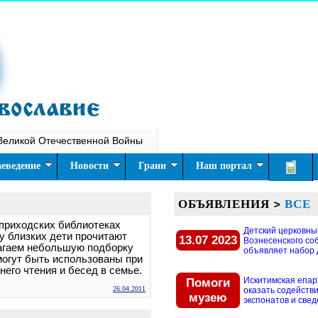
Великой Отечественной Войны
еведение
Новости
Грани
Наш портал
ОБЪЯВЛЕНИЯ
>
ВСЕ
 приходских библиотеках
Детский церковны
 у близких дети прочитают
13.07 2023
Вознесенского со
лагаем небольшую подборку
объявляет набор д
могут быть использованы при
него чтения и бесед в семье.
Помоги
Искитимская епар
26.04.2011
оказать содействи
музею
экспонатов и свед