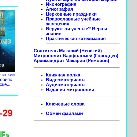
Иконография
Агиография
Церковные праздники
Православные учебные
заведения
Веруют ли ученые? Вера и
знание
Практическая катехизация
Святитель Макарий (Невский)
Митрополит Варфоломей (Городцев)
Архимандрит Макарий (Реморов)
ческий
Книжная полка
тория»
Видеоматериалы
ке...
Аудиоматериалы
Издания митрополии
Ключевые слова
Обмен файлами