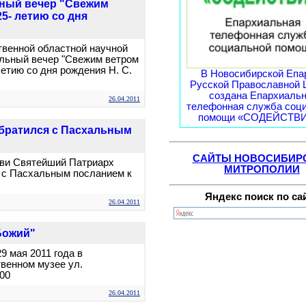
ьный вечер "Свежим
5- летию со дня
твенной областной научной
альный вечер "Свежим ветром
летию со дня рождения Н. С.
В Новосибирской Епа
Русской Православной 
создана Епархиаль
26.04.2011
телефонная служба соц
помощи «СОДЕЙСТВИЕ
братился с Пасхальным
САЙТЫ НОВОСИБИР
ви Святейший Патриарх
МИТРОПОЛИИ
 с Пасхальным посланием к
Яндекс поиск по са
26.04.2011
Божий"
9 мая 2011 года в
венном музее ул.
.00
26.04.2011