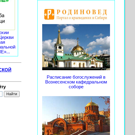
рхии
Церкви
ная
иальной
»...
СКОЙ
Расписание богослужений в
Вознесенском кафедральном
йту
соборе