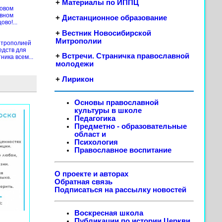
+
Материалы по ИППЦ
новом
ивном
+
Дистанционное образование
во!...
+
Вестник Новосибирской
Митрополии
итрополией
едств для
+
Встречи. Страничка православной
ика всем...
молодежи
+
Лирикон
Основы православной
культуры в школе
Педагогика
Предметно - образовательные
област
и
Психология
Православное воспитание
О проекте и авторах
Обратная связь
Подписаться на рассылку новостей
Воскресная школа
Публикации по истории Церкви