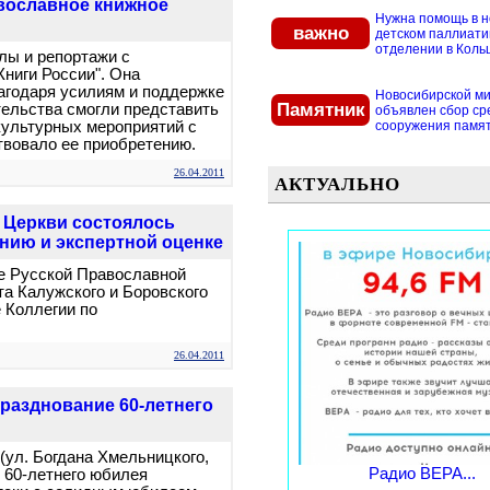
вославное книжное
Нужна помощь в 
важно
детском паллиат
отделении в Кольцо
лы и репортажи с
Книги России". Она
лагодаря усилиям и поддержке
Новосибирской м
Памятник
ельства смогли представить
объявлен сбор ср
культурных мероприятий с
сооружения памятн
твовало ее приобретению.
26.04.2011
АКТУАЛЬНО
 Церкви состоялось
нию и экспертной оценке
те Русской Православной
а Калужского и Боровского
 Коллегии по
26.04.2011
празднование 60-летнего
 (ул. Богдана Хмельницкого,
Радио ВЕРА...
 60-летнего юбилея