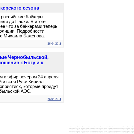
йкерского сезона
 российские байкеры
или до Пасхи. В итоге
ее что за байкерами теперь
олиции. Подробности
же Михаила Баженова.
26.04.2011
ные Чернобыльской,
ошение к Богу и к
м в эфир вечером 24 апреля
й и всея Руси Кирилл
оприятиях, которые пройдут
обыльской АЭС.
26.04.2011