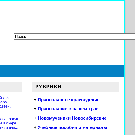
РУБРИКИ
й хор
+
Православное краеведение
бора
етей...
+
Православие в нашем крае
+
Новомученики Новосибирские
хия просит
е в сборе
+
Учебные пособия и материалы
ений для...