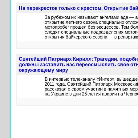
На перекресток только с крестом. Открытие ба
За рубежом их называют ангелами ада — а
открытие летнего сезона специально отлож
мотопробег прошел без эксцессов. Тем бол
следят специальные подразделения мотоп
открытия байкерского сезона — в репорта
Святейший Патриарх Кирилл: Трагедии, подоб
должны заставить нас переосмыслить свое отн
окружающему миру
В интервью телеканалу «Интер», вышедше
2011 года, Святейший Патриарх Московски
рассказал о своем участии в памятных мер
на Украине в дни 25-летия аварии на Черн