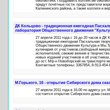
библиотеки. Поздравить коллектив библи
придут почётные гости: представители мэр
Калининского района, а также коллеги и ве
ДК Кольцово - традиционная ежегодная Пасхал
лаборатория Общественного движения "Культу
27 апреля 2011 года с 16 до 20 часов в ДК
традиционная ежегодная Пасхальная твор
Общественного движения Культура и Мы.Т
кулинария от участников,свободный микро
исполнителей, свежие веяния в творчестве
новых изданий участников и об участниках.
до ост. М/р-н Новоборский на транспорте м
Контактные телефоны: 3367854, 8-913-454-
М.Горького, 16 - открытие Сибирского дома ска
27 апреля 2011 года в 16.00 по адресу ул. 
состоится открытие Сибирского дома сказо