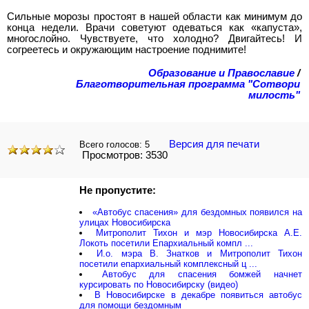
Сильные морозы простоят в нашей области как минимум до
конца недели. Врачи советуют одеваться как «капуста»,
многослойно. Чувствуете, что холодно? Двигайтесь! И
согреетесь и окружающим настроение поднимите!
Образование и Православие
/
Благотворительная программа "Сотвори
милость"
Версия для печати
Всего голосов:
5
Просмотров: 3530
Не пропустите:
«Автобус спасения» для бездомных появился на
улицах Новосибирска
Митрополит Тихон и мэр Новосибирска А.Е.
Локоть посетили Епархиальный компл ...
И.о. мэра В. Знатков и Митрополит Тихон
посетили епархиальный комплексный ц ...
Автобус для спасения бомжей начнет
курсировать по Новосибирску (видео)
В Новосибирске в декабре появиться автобус
для помощи бездомным