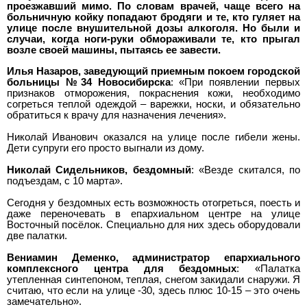
проезжавший мимо. По словам врачей, чаще всего на
больничную койку попадают бродяги и те, кто гуляет на
улице после внушительной дозы алкоголя. Но были и
случаи, когда ноги-руки обмораживали те, кто прыгал
возле своей машины, пытаясь ее завести.
Илья Назаров, заведующий приемным покоем городской
больницы №34 Новосибирска
: «При появлении первых
признаков отморожения, покраснения кожи, необходимо
согреться теплой одеждой – варежки, носки, и обязательно
обратиться к врачу для назначения лечения».
Николай Иванович оказался на улице после гибели жены.
Дети супруги его просто выгнали из дому.
Николай Сидельников, бездомный
: «Везде скитался, по
подъездам, с 10 марта».
Сегодня у бездомных есть возможность отогреться, поесть и
даже переночевать в епархиальном центре на улице
Восточный посёлок. Специально для них здесь оборудовали
две палатки.
Вениамин Деменко, администратор епархиального
комплексного центра для бездомных
: «Палатка
утепленная синтепоном, теплая, снегом закидали снаружи. Я
считаю, что если на улице -30, здесь плюс 10-15 – это очень
замечательно».