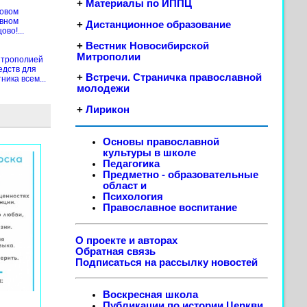
+
Материалы по ИППЦ
новом
ивном
+
Дистанционное образование
во!...
+
Вестник Новосибирской
Митрополии
итрополией
едств для
+
Встречи. Страничка православной
ика всем...
молодежи
+
Лирикон
Основы православной
культуры в школе
Педагогика
Предметно - образовательные
област
и
Психология
Православное воспитание
О проекте и авторах
Обратная связь
Подписаться на рассылку новостей
Воскресная школа
Публикации по истории Церкви