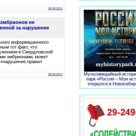
09.08.2012
 эмбрионов не
енной за нарушение
ьного информационного
ным тот факт, что
ужением в Свердловской
ими эмбрионами, может
 «нарушение правил
Мультимедийный истори
09.08.2012
парк «Россия – Моя ис
открылся в Новосибирс