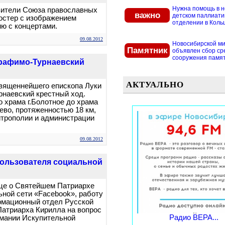
Нужна помощь в 
вители Союза православных
важно
детском паллиат
остер с изображением
отделении в Кольцо
ю с концертами.
09.08.2012
Новосибирской м
Памятник
объявлен сбор ср
сооружения памятн
ерафимо-Турнаевский
АКТУАЛЬНО
священнейшего епископа Луки
рнаевский крестный ход.
 храма г.Болотное до храма
ево, протяженностью 18 км,
итрополии и администрации
09.08.2012
пользователя социальной
ице о Святейшем Патриархе
ьной сети «Facebook», работу
рмационный отдел Русской
Патриарха Кирилла на вопрос
Радио ВЕРА...
имании Искупительной