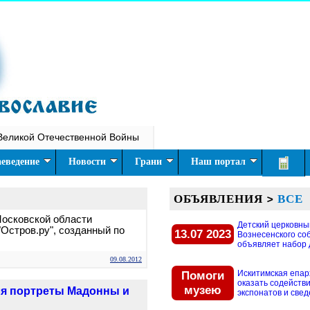
Великой Отечественной Войны
еведение
Новости
Грани
Наш портал
ОБЪЯВЛЕНИЯ
>
ВСЕ
Московской области
Детский церковны
Остров.ру", созданный по
13.07 2023
Вознесенского со
объявляет набор д
09.08.2012
Помоги
Искитимская епар
оказать содействи
музею
ля портреты Мадонны и
экспонатов и свед