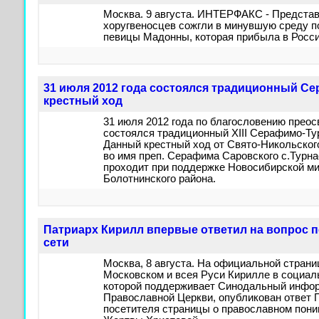
Москва. 9 августа. ИНТЕРФАКС - Предста
хоругвеносцев сожгли в минувшую среду п
певицы Мадонны, которая прибыла в Росси
31 июля 2012 года состоялся традиционный С
крестный ход
31 июля 2012 года по благословению прео
состоялся традиционный XIII Серафимо-Ту
Данный крестный ход от Свято-Никольского
во имя преп. Серафима Саровского с.Турна
проходит при поддержке Новосибирской м
Болотнинского района.
Патриарх Кирилл впервые ответил на вопрос 
сети
Москва, 8 августа. На официальной стран
Московском и всея Руси Кирилле в социал
которой поддерживает Синодальный инфо
Православной Церкви, опубликован ответ 
посетителя страницы о православном пон