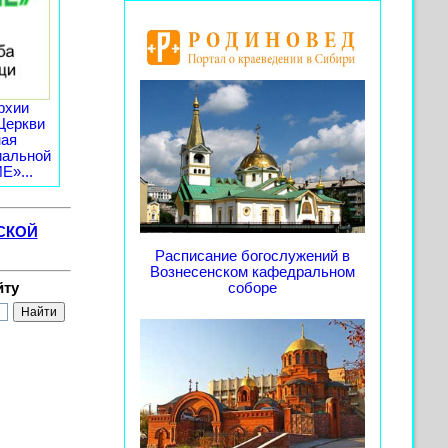
рхии
Церкви
ная
иальной
»...
СКОЙ
Расписание богослужений в
Вознесенском кафедральном
йту
соборе