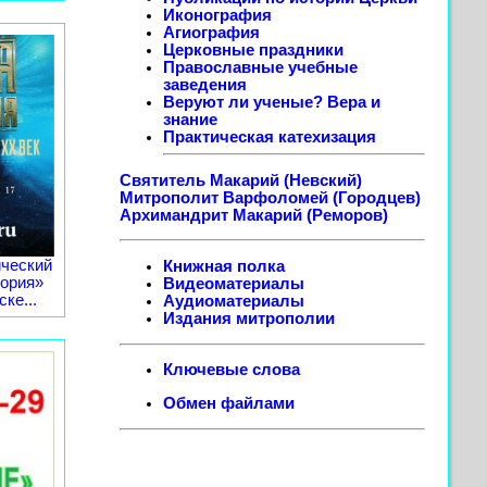
Иконография
Агиография
Церковные праздники
Православные учебные
заведения
Веруют ли ученые? Вера и
знание
Практическая катехизация
Святитель Макарий (Невский)
Митрополит Варфоломей (Городцев)
Архимандрит Макарий (Реморов)
ческий
Книжная полка
тория»
Видеоматериалы
ке...
Аудиоматериалы
Издания митрополии
Ключевые слова
Обмен файлами