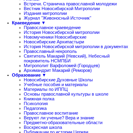
Встречи. Страничка православной молодежи
Вестник Новосибирской Митрополии
Издания митрополии
Журнал "Живоносный Источник"
Краеведение ▼
Православное краеведение
История Новосибирской митрополии
Новомученики Новосибирские
Новосибирские Архипастыри
История Новосибирской митрополии в документах
Православный некрополь
Святитель Макарий (Невский), Небесный
покровитель НСМПБИ
Митрополит Варфоломей (Городцев)
Архимандрит Макарий (Реморов)
Образование ▼
Новосибирские Духовные Школы
Учебные пособия и материалы
Материалы по ИППЦ
Основы православной культуры в школе
Книжная полка
Психология
Педагогика
Православное воспитание
Веруют ли ученые? Вера и знание
Предметно-образовательные области
Воскресная школа
Публикации по истории Церкви