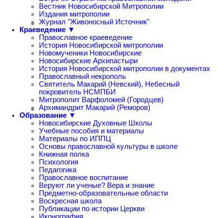
Вестник Новосибирской Митрополии
Издания митрополии
Журнал "Живоносный Источник"
Краеведение ▼
Православное краеведение
История Новосибирской митрополии
Новомученики Новосибирские
Новосибирские Архипастыри
История Новосибирской митрополии в документах
Православный некрополь
Святитель Макарий (Невский), Небесный
покровитель НСМПБИ
Митрополит Варфоломей (Городцев)
Архимандрит Макарий (Реморов)
Образование ▼
Новосибирские Духовные Школы
Учебные пособия и материалы
Материалы по ИППЦ
Основы православной культуры в школе
Книжная полка
Психология
Педагогика
Православное воспитание
Веруют ли ученые? Вера и знание
Предметно-образовательные области
Воскресная школа
Публикации по истории Церкви
Иконография