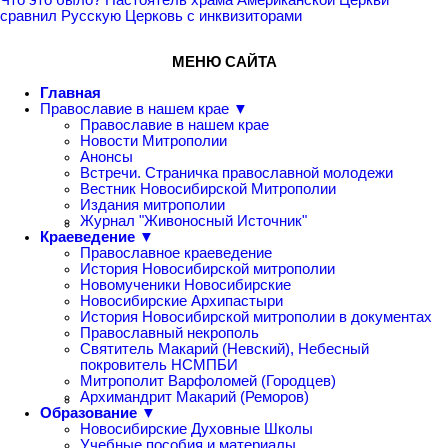
сравнил Русскую Церковь с инквизиторами
МЕНЮ САЙТА
Главная
Православие в нашем крае ▼
Православие в нашем крае
Новости Митрополии
Анонсы
Встречи. Страничка православной молодежи
Вестник Новосибирской Митрополии
Издания митрополии
Журнал "Живоносный Источник"
Краеведение ▼
Православное краеведение
История Новосибирской митрополии
Новомученики Новосибирские
Новосибирские Архипастыри
История Новосибирской митрополии в документах
Православный некрополь
Святитель Макарий (Невский), Небесный
покровитель НСМПБИ
Митрополит Варфоломей (Городцев)
Архимандрит Макарий (Реморов)
Образование ▼
Новосибирские Духовные Школы
Учебные пособия и материалы