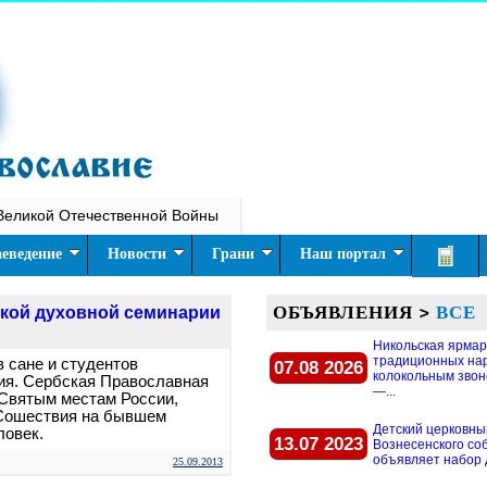
Великой Отечественной Войны
еведение
Новости
Грани
Наш портал
ОБЪЯВЛЕНИЯ
>
ВСЕ
ской духовной семинарии
Никольская ярмар
традиционных на
в сане и студентов
07.08 2026
колокольным звон
ия. Сербская Православная
—...
Святым местам России,
 Сошествия на бывшем
Детский церковны
ловек.
13.07 2023
Вознесенского со
объявляет набор д
25.09.2013