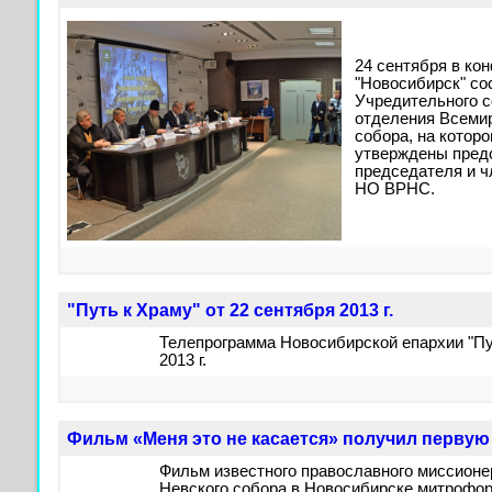
24 сентября в ко
"Новосибирск" со
Учредительного 
отделения Всемир
собора, на котор
утверждены пред
председателя и 
НО ВРНС.
"Путь к Храму" от 22 сентября 2013 г.
Телепрограмма Новосибирской епархии "Пут
2013 г.
Фильм «Меня это не касается» получил перву
Фильм известного православного миссионе
Невского собора в Новосибирске митрофор