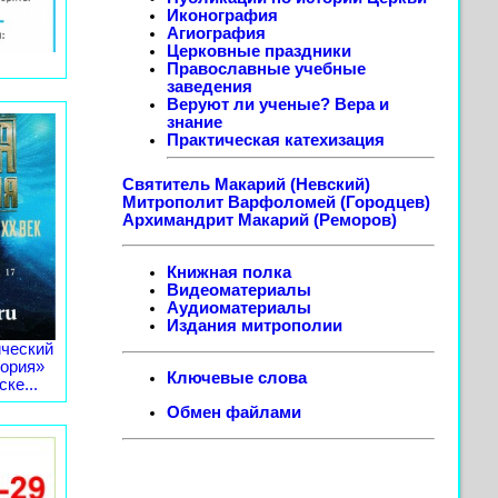
Иконография
Агиография
Церковные праздники
Православные учебные
заведения
Веруют ли ученые? Вера и
знание
Практическая катехизация
Святитель Макарий (Невский)
Митрополит Варфоломей (Городцев)
Архимандрит Макарий (Реморов)
Книжная полка
Видеоматериалы
Аудиоматериалы
Издания митрополии
ческий
тория»
Ключевые слова
ке...
Обмен файлами