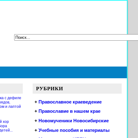
РУБРИКИ
ка с дефиле
+
Православное краеведение
рядов,
ом и лаптой
+
Православие в нашем крае
+
Новомученики Новосибирские
й хор
бора
+
Учебные пособия и материалы
етей...