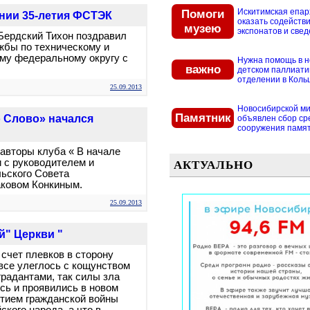
Помоги
Искитимская епар
нии 35-летия ФСТЭК
оказать содействи
музею
экспонатов и свед
Бердский Тихон поздравил
жбы по техническому и
му федеральному округу с
Нужна помощь в 
важно
детском паллиат
отделении в Кольцо
25.09.2013
Новосибирской м
Памятник
 Слово» начался
объявлен сбор ср
сооружения памятн
авторы клуба « В начале
 с руководителем и
АКТУАЛЬНО
ьского Совета
ковом Конкиным.
25.09.2013
й" Церкви "
 счет плевков в сторону
 все улеглось с кощунством
радантами, так силы зла
сь и проявились в новом
ытием гражданской войны