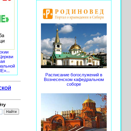
рхии
Церкви
ная
иальной
»...
Расписание богослужений в
Вознесенском кафедральном
соборе
СКОЙ
йту