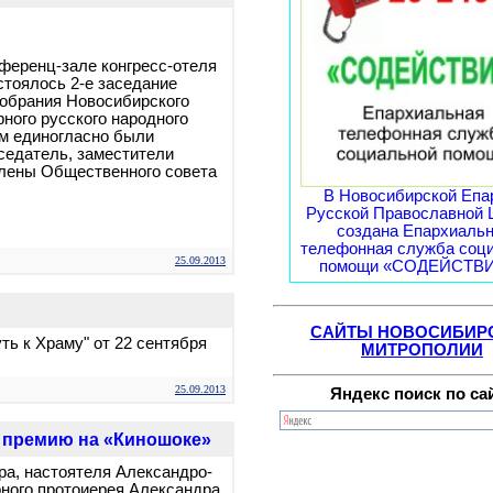
нференц-зале конгресс-отеля
стоялось 2-е заседание
собрания Новосибирского
ного русского народного
ом единогласно были
седатель, заместители
члены Общественного совета
В Новосибирской Епа
Русской Православной 
создана Епархиаль
телефонная служба соц
25.09.2013
помощи «СОДЕЙСТВИЕ
САЙТЫ НОВОСИБИР
ь к Храму" от 22 сентября
МИТРОПОЛИИ
25.09.2013
Яндекс поиск по са
ю премию на «Киношоке»
ра, настоятеля Александро-
ного протоиерея Александра