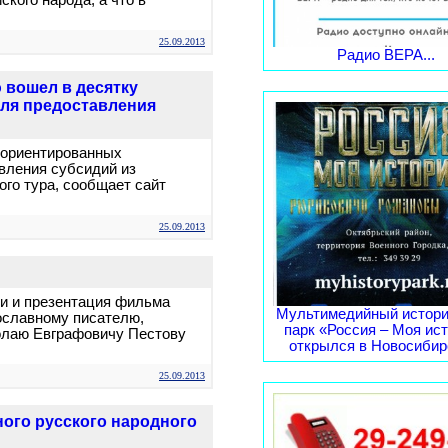
кого народа, а что в
25.09.2013
Радио ВЕРА...
вошел в десятку
для предоставления
 ориентированных
вления субсидий из
го тура, сообщает сайт
25.09.2013
ти и презентация фильма
Мультимедийный истори
ославному писателю,
парк «Россия – Моя ис
олаю Евграфовичу Пестову
открылся в Новосибирс
25.09.2013
ого русского народного