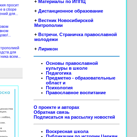
+
Материалы по ИППЦ
хия просит
е в сборе
+
Дистанционное образование
ений для...
+
Вестник Новосибирской
Митрополии
новом
ивном
+
Встречи. Страничка православной
во!...
молодежи
итрополией
+
Лирикон
едств для
ика всем...
Основы православной
культуры в школе
Педагогика
Предметно - образовательные
област
и
Психология
Православное воспитание
О проекте и авторах
Обратная связь
Подписаться на рассылку новостей
Воскресная школа
Публикации по истории Церкви