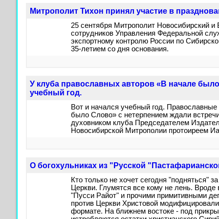
Митрополит Тихон принял участие в празднова
25 сентября Митрополит Новосибирский и 
сотрудников Управления Федеральной слу
экспортному контролю России по Сибирско
35-летием со дня основания.
У клуба православных авторов «В начале было
учебный год.
Вот и начался учебный год. Православные 
было Слово» с нетерпением ждали встречи
духовником клуба Председателем Издател
Новосибирской Митрополии протоиреем Иа
О богохульниках из "Русской "Пастафарианско
Кто только не хочет сегодня "подняться" за
Церкви. Глумятся все кому не лень. Вроде
"Пусси Райот" и прочими примитивными дег
против Церкви Христовой модифицировали
формате. На ближнем востоке - под прикр