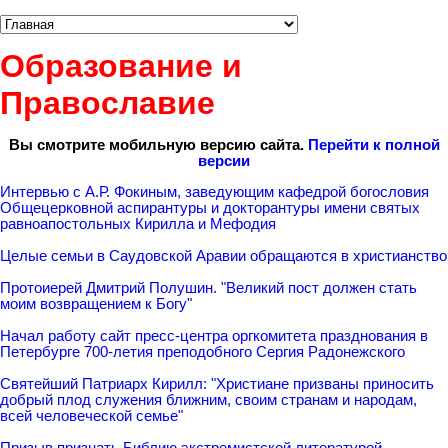
Образование и
Православие
Вы смотрите мобильную версию сайта.
Перейти к полной
версии
Интервью с А.Р. Фокиным, заведующим кафедрой богословия
Общецерковной аспирантуры и докторантуры имени святых
равноапостольных Кирилла и Мефодия
Целые семьи в Саудовской Аравии обращаются в христианство
Протоиерей Дмитрий Полушин. "Великий пост должен стать
моим возвращением к Богу"
Начал работу сайт пресс-центра оргкомитета празднования в
Петербурге 700-летия преподобного Сергия Радонежского
Святейший Патриарх Кирилл: "Христиане призваны приносить
добрый плод служения ближним, своим странам и народам,
всей человеческой семье"
Призыв признать Библию экстремистской литературой ‑