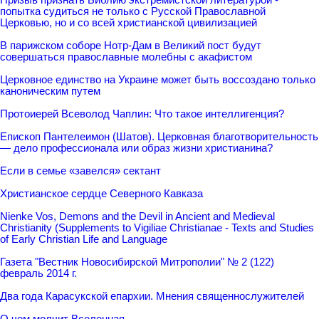
попытка судиться не только с Русской Православной
Церковью, но и со всей христианской цивилизацией
В парижском соборе Нотр-Дам в Великий пост будут
совершаться православные молебны с акафистом
Церковное единство на Украине может быть воссоздано только
каноническим путем
Протоиерей Всеволод Чаплин: Что такое интеллигенция?
Епископ Пантелеимон (Шатов). Церковная благотворительность
— дело профессионала или образ жизни христианина?
Если в семье «завелся» сектант
Христианское сердце Северного Кавказа
Nienke Vos, Demons and the Devil in Ancient and Medieval
Christianity (Supplements to Vigiliae Christianae - Texts and Studies
of Early Christian Life and Language
Газета "Вестник Новосибирской Митрополии" № 2 (122)
февраль 2014 г.
Два года Карасукской епархии. Мнения священнослужителей
О чем молчит Вселенная