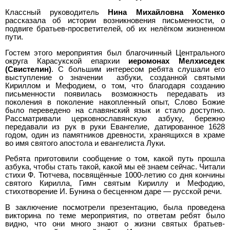
Классный руководитель
Нина Михайловна Хоменко
рассказала об истории возникновения письменности, о
подвиге братьев-просветителей, об их нелёгком жизненном
пути.
Гостем этого мероприятия был благочинный Центрального
округа Карасукской епархии
иеромонах Мелхиседек
(Свистелин)
. С большим интересом ребята слушали его
выступление о значении азбуки, созданной святыми
Кириллом и Мефодием, о том, что благодаря созданию
письменности появилась возможность передавать из
поколения в поколение накопленный опыт, Слово Божие
было переведено на славянский язык и стало доступно.
Рассматривали церковнославянскую азбуку, бережно
передавали из рук в руки Евангелие, датированное 1628
годом, один из памятников древности, хранящихся в храме
во имя святого апостола и евангелиста Луки.
Ребята приготовили сообщение о том, какой путь прошла
азбука, чтобы стать такой, какой мы её знаем сейчас. Читали
стихи Ф. Тютчева, посвящённые 1000-летию со дня кончины
святого Кирилла, Гимн святым Кириллу и Мефодию,
стихотворение И. Бунина о бесценном даре — русской речи.
В заключение посмотрели презентацию, была проведена
викторина по теме мероприятия, по ответам ребят было
видно, что они много знают о жизни святых братьев-